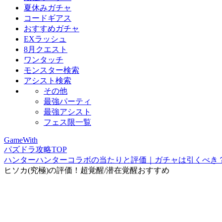
夏休みガチャ
コードギアス
おすすめガチャ
EXラッシュ
8月クエスト
ワンタッチ
モンスター検索
アシスト検索
その他
最強パーティ
最強アシスト
フェス限一覧
GameWith
パズドラ攻略TOP
ハンターハンターコラボの当たりと評価｜ガチャは引くべき
ヒソカ(究極)の評価！超覚醒/潜在覚醒おすすめ