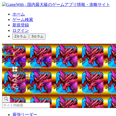
ホーム
ゲーム検索
新規登録
ログイン
2カラム
3カラム
パズドラ攻略｜パズル＆ドラゴンズ
他の攻略
コミュ
速報
掲示板
最強リーダー