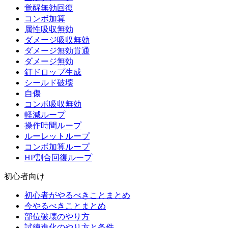
覚醒無効回復
コンボ加算
属性吸収無効
ダメージ吸収無効
ダメージ無効貫通
ダメージ無効
釘ドロップ生成
シールド破壊
自傷
コンボ吸収無効
軽減ループ
操作時間ループ
ルーレットループ
コンボ加算ループ
HP割合回復ループ
初心者向け
初心者がやるべきことまとめ
今やるべきことまとめ
部位破壊のやり方
試練進化のやり方と条件