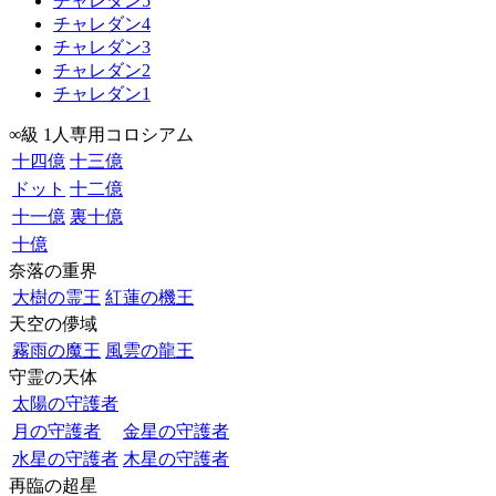
チャレダン5
チャレダン4
チャレダン3
チャレダン2
チャレダン1
∞級 1人専用コロシアム
十四億
十三億
ドット
十二億
十一億
裏十億
十億
奈落の重界
大樹の霊王
紅蓮の機王
天空の儚域
霧雨の魔王
風雲の龍王
守霊の天体
太陽の守護者
月の守護者
金星の守護者
水星の守護者
木星の守護者
再臨の超星