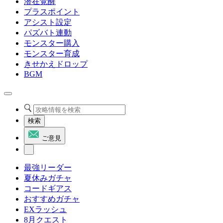
潜在覚醒
プラスポイント
アシスト設定
パズバト連動
モンスター購入
モンスター育成
きせかえドロップ
BGM
検索
ご意見
最強リーダー
夏休みガチャ
コードギアス
おすすめガチャ
EXラッシュ
8月クエスト