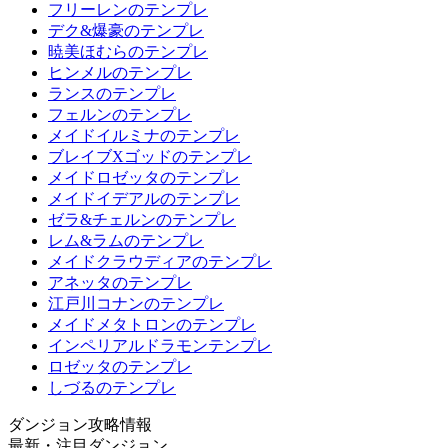
フリーレンのテンプレ
デク&爆豪のテンプレ
暁美ほむらのテンプレ
ヒンメルのテンプレ
ランスのテンプレ
フェルンのテンプレ
メイドイルミナのテンプレ
ブレイブXゴッドのテンプレ
メイドロゼッタのテンプレ
メイドイデアルのテンプレ
ゼラ&チェルンのテンプレ
レム&ラムのテンプレ
メイドクラウディアのテンプレ
アネッタのテンプレ
江戸川コナンのテンプレ
メイドメタトロンのテンプレ
インペリアルドラモンテンプレ
ロゼッタのテンプレ
しづるのテンプレ
ダンジョン攻略情報
最新・注目ダンジョン