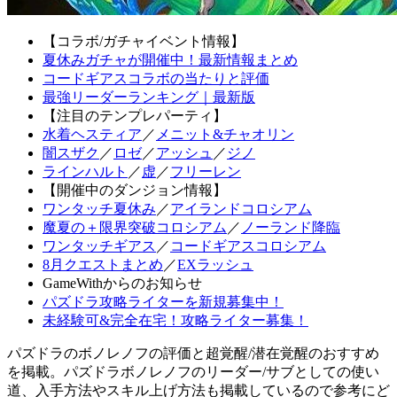
【コラボ/ガチャイベント情報】
夏休みガチャが開催中！最新情報まとめ
コードギアスコラボの当たりと評価
最強リーダーランキング｜最新版
【注目のテンプレパーティ】
水着ヘスティア
／
メニット&チャオリン
闇スザク
／
ロゼ
／
アッシュ
／
ジノ
ラインハルト
／
虚
／
フリーレン
【開催中のダンジョン情報】
ワンタッチ夏休み
／
アイランドコロシアム
魔夏の＋限界突破コロシアム
／
ノーランド降臨
ワンタッチギアス
／
コードギアスコロシアム
8月クエストまとめ
／
EXラッシュ
GameWithからのお知らせ
パズドラ攻略ライターを新規募集中！
未経験可&完全在宅！攻略ライター募集！
パズドラのボノレノフの評価と超覚醒/潜在覚醒のおすすめ
を掲載。パズドラボノレノフのリーダー/サブとしての使い
道、入手方法やスキル上げ方法も掲載しているので参考にど