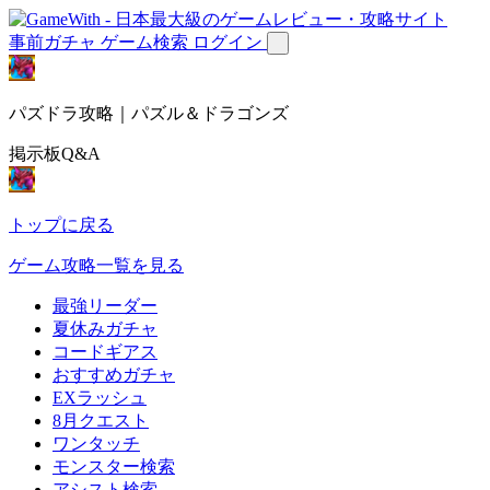
事前ガチャ
ゲーム検索
ログイン
パズドラ攻略｜パズル＆ドラゴンズ
掲示板Q&A
トップに戻る
ゲーム攻略一覧を見る
最強リーダー
夏休みガチャ
コードギアス
おすすめガチャ
EXラッシュ
8月クエスト
ワンタッチ
モンスター検索
アシスト検索