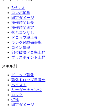
7×6マス
コンボ加算
固定ダメージ
操作時間延長
操作時間固定
落ちコンなし
ドロップ率上昇
ランク経験値倍率
コイン倍率
部位破壊ドロ率上昇
プラスポイント上昇
スキル別
ドロップ強化
強化ドロップ目覚め
ヘイスト
リーダーチェンジ
ロック
遅延
固定ダメージ