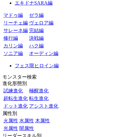
エキドナSARA編
マドゥ編
ゼラ編
リーチェ編
ヴェロア編
サレーネ編
完結編
修行編
決戦編
カリン編
ハク編
ソニア編
オーディン編
フェス限ヒロイン編
モンスター検索
進化形態別
試練進化
極醒進化
超転生進化
転生進化
ドット進化
アシスト進化
属性別
火属性
水属性
木属性
光属性
闇属性
リーダースキル別