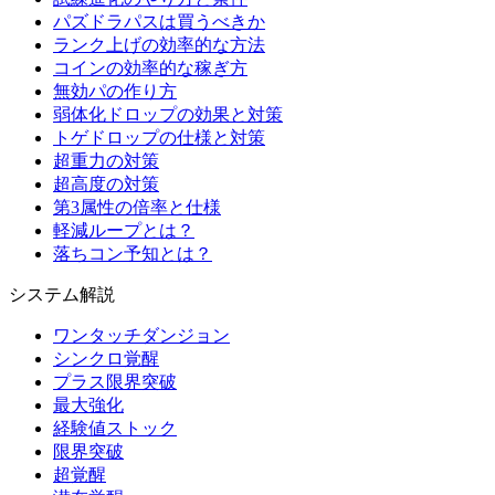
パズドラパスは買うべきか
ランク上げの効率的な方法
コインの効率的な稼ぎ方
無効パの作り方
弱体化ドロップの効果と対策
トゲドロップの仕様と対策
超重力の対策
超高度の対策
第3属性の倍率と仕様
軽減ループとは？
落ちコン予知とは？
システム解説
ワンタッチダンジョン
シンクロ覚醒
プラス限界突破
最大強化
経験値ストック
限界突破
超覚醒