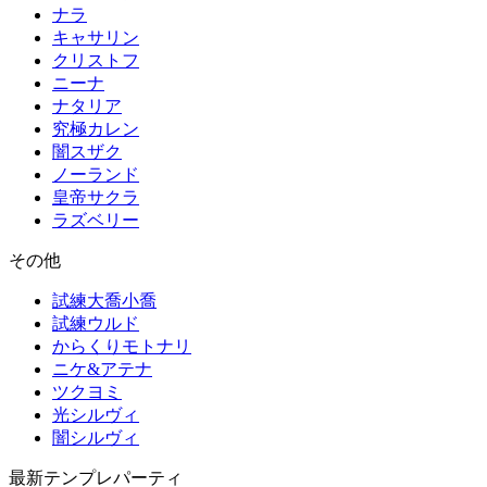
ナラ
キャサリン
クリストフ
ニーナ
ナタリア
究極カレン
闇スザク
ノーランド
皇帝サクラ
ラズベリー
その他
試練大喬小喬
試練ウルド
からくりモトナリ
ニケ&アテナ
ツクヨミ
光シルヴィ
闇シルヴィ
最新テンプレパーティ