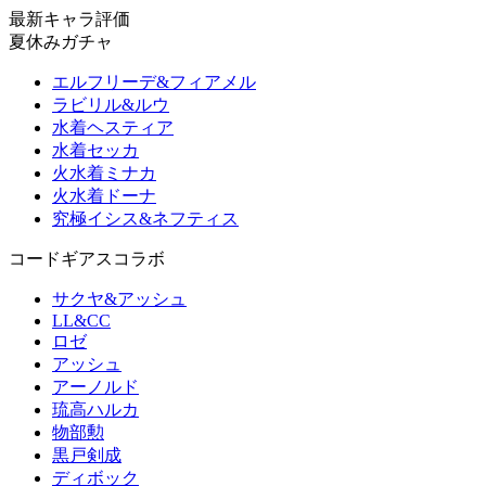
最新キャラ評価
夏休みガチャ
エルフリーデ&フィアメル
ラビリル&ルウ
水着ヘスティア
水着セッカ
火水着ミナカ
火水着ドーナ
究極イシス&ネフティス
コードギアスコラボ
サクヤ&アッシュ
LL&CC
ロゼ
アッシュ
アーノルド
琉高ハルカ
物部勲
黒戸剣成
ディボック