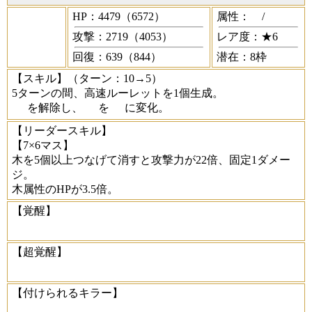
HP：4479（6572）
属性：
/
攻撃：2719（4053）
レア度：★6
回復：639（844）
潜在：8枠
【スキル】
（ターン：10→5）
5ターンの間、高速ルーレットを1個生成。
を解除し、
を
に変化。
【リーダースキル】
【7×6マス】
木を5個以上つなげて消すと攻撃力が22倍、固定1ダメー
ジ。
木属性のHPが3.5倍。
【覚醒】
【超覚醒】
【付けられるキラー】