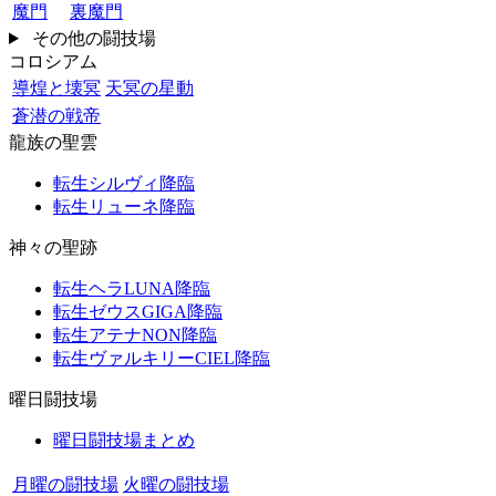
魔門
裏魔門
その他の闘技場
コロシアム
導煌と壊冥
天冥の星動
蒼潜の戦帝
龍族の聖雲
転生シルヴィ降臨
転生リューネ降臨
神々の聖跡
転生ヘラLUNA降臨
転生ゼウスGIGA降臨
転生アテナNON降臨
転生ヴァルキリーCIEL降臨
曜日闘技場
曜日闘技場まとめ
月曜の闘技場
火曜の闘技場