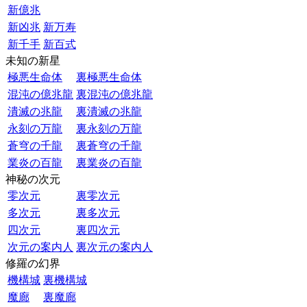
新億兆
新凶兆
新万寿
新千手
新百式
未知の新星
極悪生命体
裏極悪生命体
混沌の億兆龍
裏混沌の億兆龍
潰滅の兆龍
裏潰滅の兆龍
永刻の万龍
裏永刻の万龍
蒼穹の千龍
裏蒼穹の千龍
業炎の百龍
裏業炎の百龍
神秘の次元
零次元
裏零次元
多次元
裏多次元
四次元
裏四次元
次元の案内人
裏次元の案内人
修羅の幻界
機構城
裏機構城
魔廊
裏魔廊