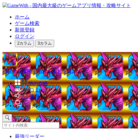
ホーム
ゲーム検索
新規登録
ログイン
2カラム
3カラム
パズドラ攻略｜パズル＆ドラゴンズ
他の攻略
コミュ
速報
掲示板
最強リーダー