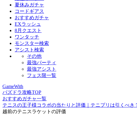
夏休みガチャ
コードギアス
おすすめガチャ
EXラッシュ
8月クエスト
ワンタッチ
モンスター検索
アシスト検索
その他
最強パーティ
最強アシスト
フェス限一覧
GameWith
パズドラ攻略TOP
おすすめガチャ一覧
テニスの王子様コラボの当たりと評価｜テニプリは引くべき
越前のテニスラケットの評価