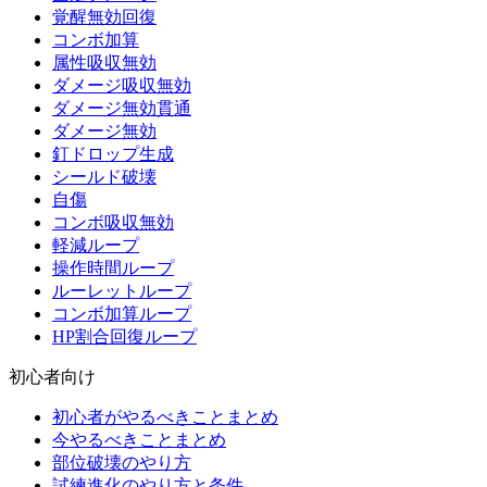
覚醒無効回復
コンボ加算
属性吸収無効
ダメージ吸収無効
ダメージ無効貫通
ダメージ無効
釘ドロップ生成
シールド破壊
自傷
コンボ吸収無効
軽減ループ
操作時間ループ
ルーレットループ
コンボ加算ループ
HP割合回復ループ
初心者向け
初心者がやるべきことまとめ
今やるべきことまとめ
部位破壊のやり方
試練進化のやり方と条件