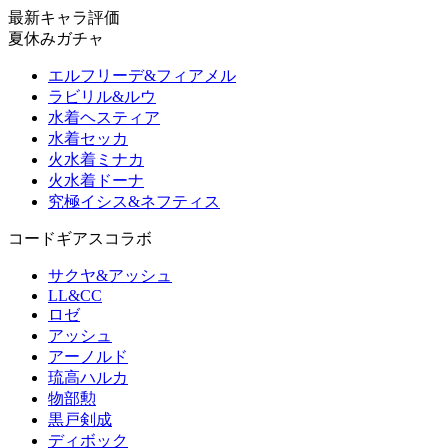
最新キャラ評価
夏休みガチャ
エルフリーデ&フィアメル
ラビリル&ルウ
水着ヘスティア
水着セッカ
火水着ミナカ
火水着ドーナ
究極イシス&ネフティス
コードギアスコラボ
サクヤ&アッシュ
LL&CC
ロゼ
アッシュ
アーノルド
琉高ハルカ
物部勲
黒戸剣成
ディボック