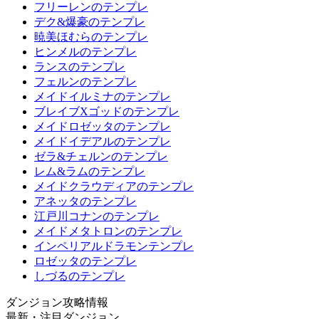
フリーレンのテンプレ
デク&爆豪のテンプレ
暁美ほむらのテンプレ
ヒンメルのテンプレ
ランスのテンプレ
フェルンのテンプレ
メイドイルミナのテンプレ
ブレイブXゴッドのテンプレ
メイドロゼッタのテンプレ
メイドイデアルのテンプレ
ゼラ&チェルンのテンプレ
レム&ラムのテンプレ
メイドクラウディアのテンプレ
アネッタのテンプレ
江戸川コナンのテンプレ
メイドメタトロンのテンプレ
インペリアルドラモンテンプレ
ロゼッタのテンプレ
しづるのテンプレ
ダンジョン攻略情報
最新・注目ダンジョン