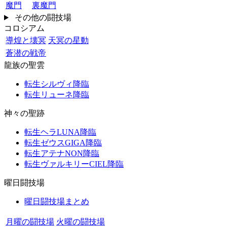
魔門
裏魔門
その他の闘技場
コロシアム
導煌と壊冥
天冥の星動
蒼潜の戦帝
龍族の聖雲
転生シルヴィ降臨
転生リューネ降臨
神々の聖跡
転生ヘラLUNA降臨
転生ゼウスGIGA降臨
転生アテナNON降臨
転生ヴァルキリーCIEL降臨
曜日闘技場
曜日闘技場まとめ
月曜の闘技場
火曜の闘技場