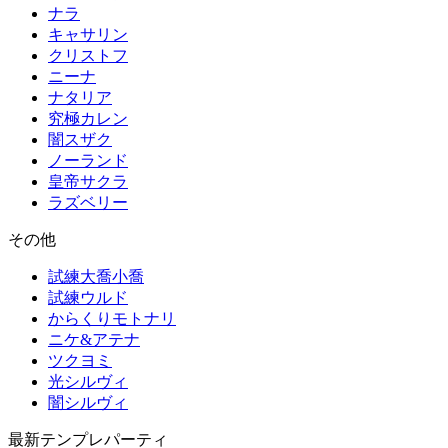
ナラ
キャサリン
クリストフ
ニーナ
ナタリア
究極カレン
闇スザク
ノーランド
皇帝サクラ
ラズベリー
その他
試練大喬小喬
試練ウルド
からくりモトナリ
ニケ&アテナ
ツクヨミ
光シルヴィ
闇シルヴィ
最新テンプレパーティ