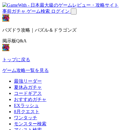
事前ガチャ
ゲーム検索
ログイン
パズドラ攻略｜パズル＆ドラゴンズ
掲示板Q&A
トップに戻る
ゲーム攻略一覧を見る
最強リーダー
夏休みガチャ
コードギアス
おすすめガチャ
EXラッシュ
8月クエスト
ワンタッチ
モンスター検索
アシスト検索