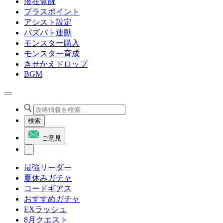
潜在覚醒
プラスポイント
アシスト設定
パズバト連動
モンスター購入
モンスター育成
きせかえドロップ
BGM
検索
ご意見
最強リーダー
夏休みガチャ
コードギアス
おすすめガチャ
EXラッシュ
8月クエスト