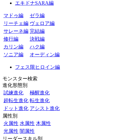
エキドナSARA編
マドゥ編
ゼラ編
リーチェ編
ヴェロア編
サレーネ編
完結編
修行編
決戦編
カリン編
ハク編
ソニア編
オーディン編
フェス限ヒロイン編
モンスター検索
進化形態別
試練進化
極醒進化
超転生進化
転生進化
ドット進化
アシスト進化
属性別
火属性
水属性
木属性
光属性
闇属性
リーダースキル別