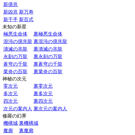
新億兆
新凶兆
新万寿
新千手
新百式
未知の新星
極悪生命体
裏極悪生命体
混沌の億兆龍
裏混沌の億兆龍
潰滅の兆龍
裏潰滅の兆龍
永刻の万龍
裏永刻の万龍
蒼穹の千龍
裏蒼穹の千龍
業炎の百龍
裏業炎の百龍
神秘の次元
零次元
裏零次元
多次元
裏多次元
四次元
裏四次元
次元の案内人
裏次元の案内人
修羅の幻界
機構城
裏機構城
魔廊
裏魔廊