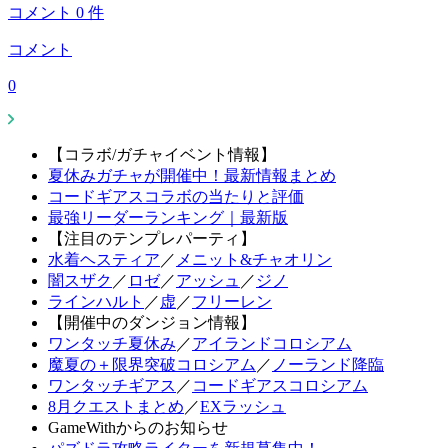
コメント
0
件
コメント
0
【コラボ/ガチャイベント情報】
夏休みガチャが開催中！最新情報まとめ
コードギアスコラボの当たりと評価
最強リーダーランキング｜最新版
【注目のテンプレパーティ】
水着ヘスティア
／
メニット&チャオリン
闇スザク
／
ロゼ
／
アッシュ
／
ジノ
ラインハルト
／
虚
／
フリーレン
【開催中のダンジョン情報】
ワンタッチ夏休み
／
アイランドコロシアム
魔夏の＋限界突破コロシアム
／
ノーランド降臨
ワンタッチギアス
／
コードギアスコロシアム
8月クエストまとめ
／
EXラッシュ
GameWithからのお知らせ