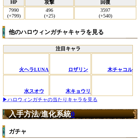
HP
攻撃
回復
7990
496
3597
(+799)
(+25)
(+540)
他のハロウィンガチャキャラを見る
注目キャラ
火ヘラLUNA
ロザリン
木チャコル
水スオウ
木キョウリ
▶ハロウィンガチャの当たりキャラを見る
入手方法/進化系統
0
ガチャ