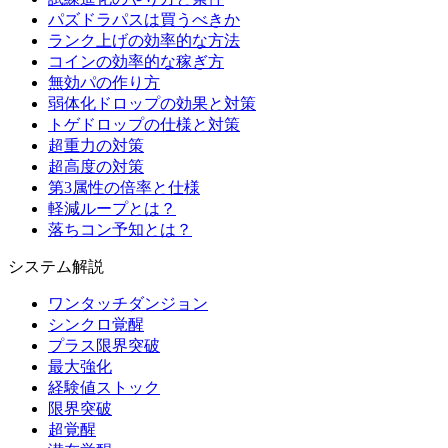
パズドラパスは買うべきか
ランク上げの効率的な方法
コインの効率的な稼ぎ方
無効パの作り方
弱体化ドロップの効果と対策
トゲドロップの仕様と対策
超重力の対策
超高度の対策
第3属性の倍率と仕様
軽減ループとは？
落ちコン予知とは？
システム解説
ワンタッチダンジョン
シンクロ覚醒
プラス限界突破
最大強化
経験値ストック
限界突破
超覚醒