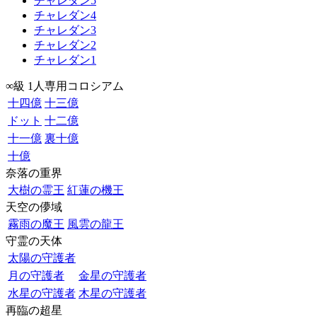
チャレダン5
チャレダン4
チャレダン3
チャレダン2
チャレダン1
∞級 1人専用コロシアム
十四億
十三億
ドット
十二億
十一億
裏十億
十億
奈落の重界
大樹の霊王
紅蓮の機王
天空の儚域
霧雨の魔王
風雲の龍王
守霊の天体
太陽の守護者
月の守護者
金星の守護者
水星の守護者
木星の守護者
再臨の超星