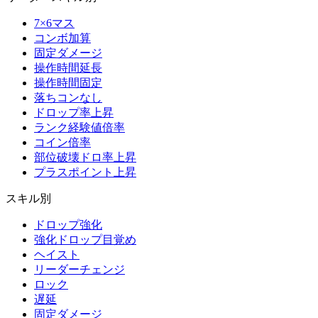
7×6マス
コンボ加算
固定ダメージ
操作時間延長
操作時間固定
落ちコンなし
ドロップ率上昇
ランク経験値倍率
コイン倍率
部位破壊ドロ率上昇
プラスポイント上昇
スキル別
ドロップ強化
強化ドロップ目覚め
ヘイスト
リーダーチェンジ
ロック
遅延
固定ダメージ