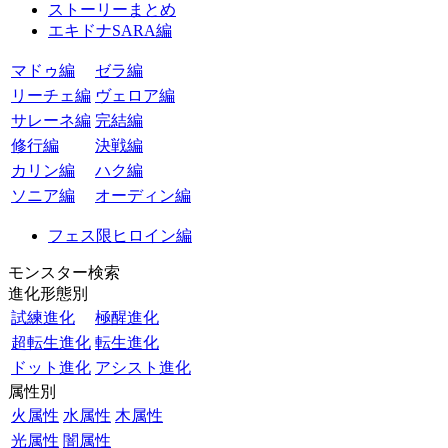
ストーリーまとめ
エキドナSARA編
マドゥ編
ゼラ編
リーチェ編
ヴェロア編
サレーネ編
完結編
修行編
決戦編
カリン編
ハク編
ソニア編
オーディン編
フェス限ヒロイン編
モンスター検索
進化形態別
試練進化
極醒進化
超転生進化
転生進化
ドット進化
アシスト進化
属性別
火属性
水属性
木属性
光属性
闇属性