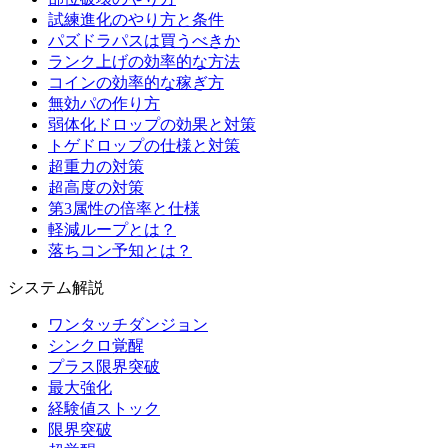
試練進化のやり方と条件
パズドラパスは買うべきか
ランク上げの効率的な方法
コインの効率的な稼ぎ方
無効パの作り方
弱体化ドロップの効果と対策
トゲドロップの仕様と対策
超重力の対策
超高度の対策
第3属性の倍率と仕様
軽減ループとは？
落ちコン予知とは？
システム解説
ワンタッチダンジョン
シンクロ覚醒
プラス限界突破
最大強化
経験値ストック
限界突破