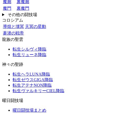
魔廊
裏魔廊
魔門
裏魔門
その他の闘技場
コロシアム
導煌と壊冥
天冥の星動
蒼潜の戦帝
龍族の聖雲
転生シルヴィ降臨
転生リューネ降臨
神々の聖跡
転生ヘラLUNA降臨
転生ゼウスGIGA降臨
転生アテナNON降臨
転生ヴァルキリーCIEL降臨
曜日闘技場
曜日闘技場まとめ