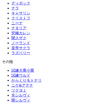
ディボック
ナラ
キャサリン
クリストフ
ニーナ
ナタリア
究極カレン
闇スザク
ノーランド
皇帝サクラ
ラズベリー
その他
試練大喬小喬
試練ウルド
からくりモトナリ
ニケ&アテナ
ツクヨミ
光シルヴィ
闇シルヴィ