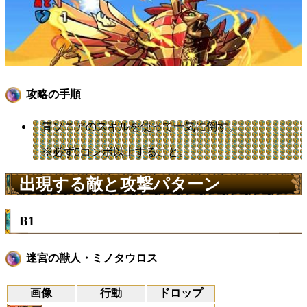
攻略の手順
青ソニアのスキルを使って一気に倒す。
※必ず5コンボ以上すること。
出現する敵と攻撃パターン
B1
迷宮の獣人・ミノタウロス
画像
行動
ドロップ