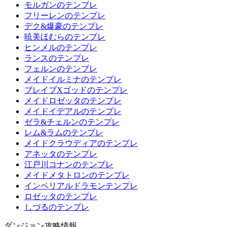
モルガンのテンプレ
フリーレンのテンプレ
デク&爆豪のテンプレ
暁美ほむらのテンプレ
ヒンメルのテンプレ
ランスのテンプレ
フェルンのテンプレ
メイドイルミナのテンプレ
ブレイブXゴッドのテンプレ
メイドロゼッタのテンプレ
メイドイデアルのテンプレ
ゼラ&チェルンのテンプレ
レム&ラムのテンプレ
メイドクラウディアのテンプレ
アネッタのテンプレ
江戸川コナンのテンプレ
メイドメタトロンのテンプレ
インペリアルドラモンテンプレ
ロゼッタのテンプレ
しづるのテンプレ
ダンジョン攻略情報