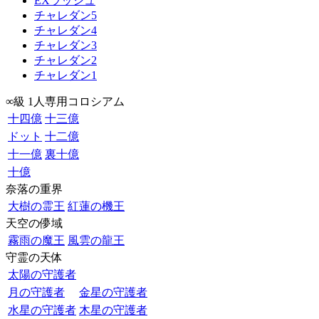
EXラッシュ
チャレダン5
チャレダン4
チャレダン3
チャレダン2
チャレダン1
∞級 1人専用コロシアム
十四億
十三億
ドット
十二億
十一億
裏十億
十億
奈落の重界
大樹の霊王
紅蓮の機王
天空の儚域
霧雨の魔王
風雲の龍王
守霊の天体
太陽の守護者
月の守護者
金星の守護者
水星の守護者
木星の守護者