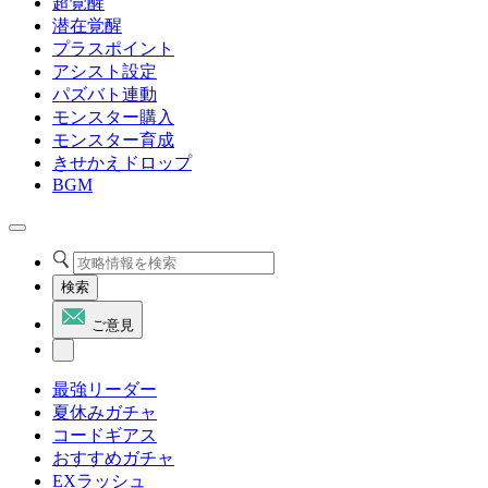
超覚醒
潜在覚醒
プラスポイント
アシスト設定
パズバト連動
モンスター購入
モンスター育成
きせかえドロップ
BGM
検索
ご意見
最強リーダー
夏休みガチャ
コードギアス
おすすめガチャ
EXラッシュ