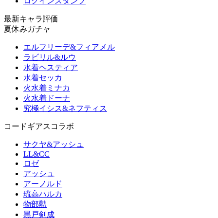
ログインスタンプ
最新キャラ評価
夏休みガチャ
エルフリーデ&フィアメル
ラビリル&ルウ
水着ヘスティア
水着セッカ
火水着ミナカ
火水着ドーナ
究極イシス&ネフティス
コードギアスコラボ
サクヤ&アッシュ
LL&CC
ロゼ
アッシュ
アーノルド
琉高ハルカ
物部勲
黒戸剣成