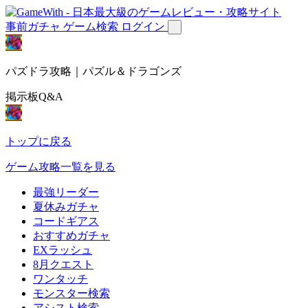
事前ガチャ
ゲーム検索
ログイン
パズドラ攻略｜パズル＆ドラゴンズ
掲示板Q&A
トップに戻る
ゲーム攻略一覧を見る
最強リーダー
夏休みガチャ
コードギアス
おすすめガチャ
EXラッシュ
8月クエスト
ワンタッチ
モンスター検索
アシスト検索