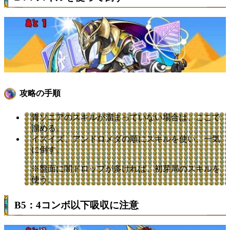
攻略の手順
青ソニアのスキルが溜まっていない場合は、ここで
溜める。
イズイズ、アンドロメダの順にスキルを使い、一気
に倒す。
※盤面に闇ドロップが多ければ、初芽局のスキルを
使う。
B5：4コンボ以下吸収に注意