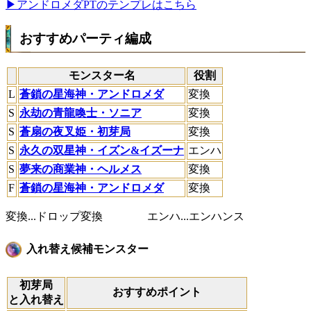
▶︎アンドロメダPTのテンプレはこちら
おすすめパーティ編成
モンスター名
役割
L
蒼鎖の星海神・アンドロメダ
変換
S
永劫の青龍喚士・ソニア
変換
S
蒼扇の夜叉姫・初芽局
変換
S
永久の双星神・イズン&イズーナ
エンハ
S
夢来の商業神・ヘルメス
変換
F
蒼鎖の星海神・アンドロメダ
変換
変換...ドロップ変換 エンハ...エンハンス
入れ替え候補モンスター
初芽局
おすすめポイント
と入れ替え