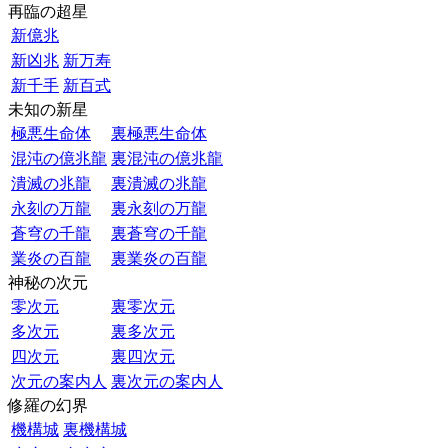
再臨の超星
新億兆
新凶兆
新万寿
新千手
新百式
未知の新星
極悪生命体
裏極悪生命体
混沌の億兆龍
裏混沌の億兆龍
潰滅の兆龍
裏潰滅の兆龍
永刻の万龍
裏永刻の万龍
蒼穹の千龍
裏蒼穹の千龍
業炎の百龍
裏業炎の百龍
神秘の次元
零次元
裏零次元
多次元
裏多次元
四次元
裏四次元
次元の案内人
裏次元の案内人
修羅の幻界
機構城
裏機構城