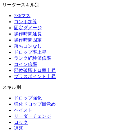
リーダースキル別
7×6マス
コンボ加算
固定ダメージ
操作時間延長
操作時間固定
落ちコンなし
ドロップ率上昇
ランク経験値倍率
コイン倍率
部位破壊ドロ率上昇
プラスポイント上昇
スキル別
ドロップ強化
強化ドロップ目覚め
ヘイスト
リーダーチェンジ
ロック
遅延