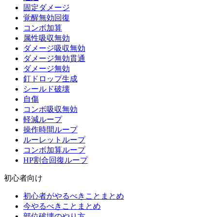
固定ダメージ
覚醒無効回復
コンボ加算
属性吸収無効
ダメージ吸収無効
ダメージ無効貫通
ダメージ無効
釘ドロップ生成
シールド破壊
自傷
コンボ吸収無効
軽減ループ
操作時間ループ
ルーレットループ
コンボ加算ループ
HP割合回復ループ
初心者向け
初心者がやるべきことまとめ
今やるべきことまとめ
部位破壊のやり方