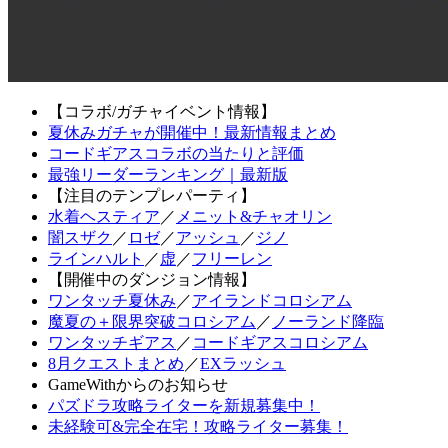
【コラボ/ガチャイベント情報】
夏休みガチャが開催中！最新情報まとめ
コードギアスコラボの当たりと評価
最強リーダーランキング｜最新版
【注目のテンプレパーティ】
水着ヘスティア
／
メニット&チャオリン
闇スザク
／
ロゼ
／
アッシュ
／
ジノ
ラインハルト
／
虚
／
フリーレン
【開催中のダンジョン情報】
ワンタッチ夏休み
／
アイランドコロシアム
魔夏の＋限界突破コロシアム
／
ノーランド降臨
ワンタッチギアス
／
コードギアスコロシアム
8月クエストまとめ
／
EXラッシュ
GameWithからのお知らせ
パズドラ攻略ライターを新規募集中！
未経験可&完全在宅！攻略ライター募集！