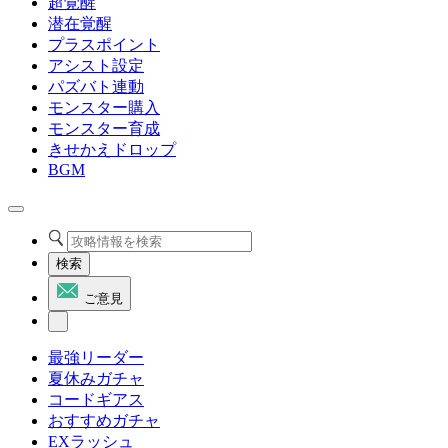
超覚醒
潜在覚醒
プラスポイント
アシスト設定
パズバト連動
モンスター購入
モンスター育成
きせかえドロップ
BGM
検索
ご意見
最強リーダー
夏休みガチャ
コードギアス
おすすめガチャ
EXラッシュ