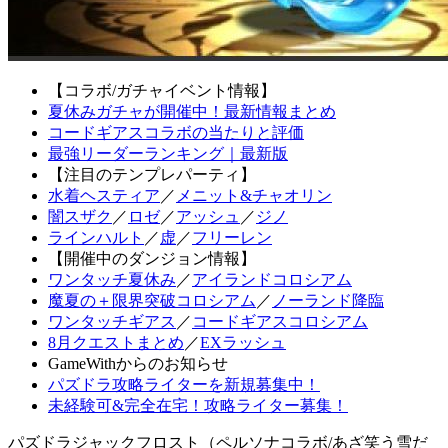
【コラボ/ガチャイベント情報】
夏休みガチャが開催中！最新情報まとめ
コードギアスコラボの当たりと評価
最強リーダーランキング｜最新版
【注目のテンプレパーティ】
水着ヘスティア
／
メニット&チャオリン
闇スザク
／
ロゼ
／
アッシュ
／
ジノ
ラインハルト
／
虚
／
フリーレン
【開催中のダンジョン情報】
ワンタッチ夏休み
／
アイランドコロシアム
魔夏の＋限界突破コロシアム
／
ノーランド降臨
ワンタッチギアス
／
コードギアスコロシアム
8月クエストまとめ
／
EXラッシュ
GameWithからのお知らせ
パズドラ攻略ライターを新規募集中！
未経験可&完全在宅！攻略ライター募集！
パズドラジャックフロスト（ペルソナコラボ/あざ笑う雪だ