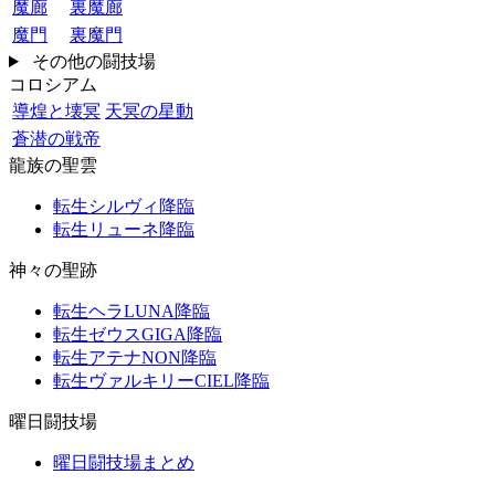
魔廊
裏魔廊
魔門
裏魔門
その他の闘技場
コロシアム
導煌と壊冥
天冥の星動
蒼潜の戦帝
龍族の聖雲
転生シルヴィ降臨
転生リューネ降臨
神々の聖跡
転生ヘラLUNA降臨
転生ゼウスGIGA降臨
転生アテナNON降臨
転生ヴァルキリーCIEL降臨
曜日闘技場
曜日闘技場まとめ