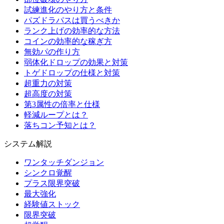
試練進化のやり方と条件
パズドラパスは買うべきか
ランク上げの効率的な方法
コインの効率的な稼ぎ方
無効パの作り方
弱体化ドロップの効果と対策
トゲドロップの仕様と対策
超重力の対策
超高度の対策
第3属性の倍率と仕様
軽減ループとは？
落ちコン予知とは？
システム解説
ワンタッチダンジョン
シンクロ覚醒
プラス限界突破
最大強化
経験値ストック
限界突破