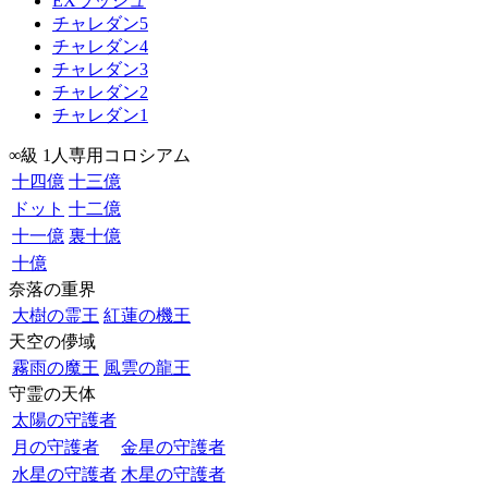
EXラッシュ
チャレダン5
チャレダン4
チャレダン3
チャレダン2
チャレダン1
∞級 1人専用コロシアム
十四億
十三億
ドット
十二億
十一億
裏十億
十億
奈落の重界
大樹の霊王
紅蓮の機王
天空の儚域
霧雨の魔王
風雲の龍王
守霊の天体
太陽の守護者
月の守護者
金星の守護者
水星の守護者
木星の守護者