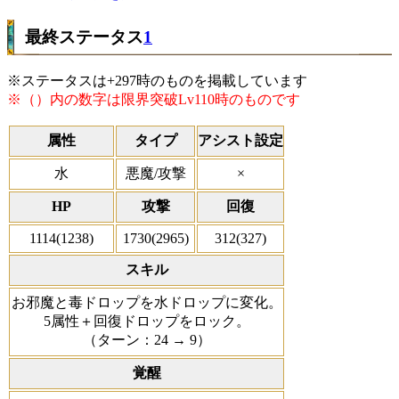
最終ステータス
1
※ステータスは+297時のものを掲載しています
※（）内の数字は限界突破Lv110時のものです
属性
タイプ
アシスト設定
水
悪魔/攻撃
×
HP
攻撃
回復
1114(1238)
1730(2965)
312(327)
スキル
お邪魔と毒ドロップを水ドロップに変化。
5属性＋回復ドロップをロック。
（ターン：24 → 9）
覚醒