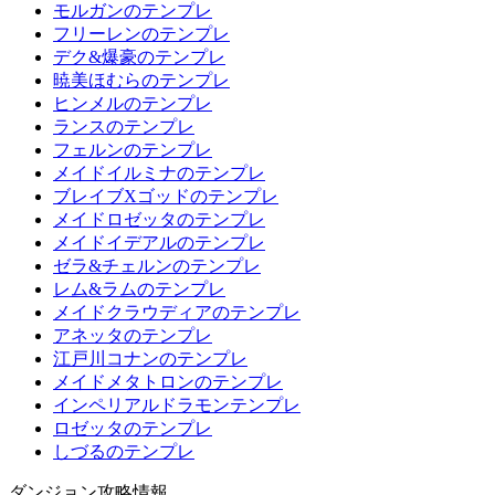
モルガンのテンプレ
フリーレンのテンプレ
デク&爆豪のテンプレ
暁美ほむらのテンプレ
ヒンメルのテンプレ
ランスのテンプレ
フェルンのテンプレ
メイドイルミナのテンプレ
ブレイブXゴッドのテンプレ
メイドロゼッタのテンプレ
メイドイデアルのテンプレ
ゼラ&チェルンのテンプレ
レム&ラムのテンプレ
メイドクラウディアのテンプレ
アネッタのテンプレ
江戸川コナンのテンプレ
メイドメタトロンのテンプレ
インペリアルドラモンテンプレ
ロゼッタのテンプレ
しづるのテンプレ
ダンジョン攻略情報