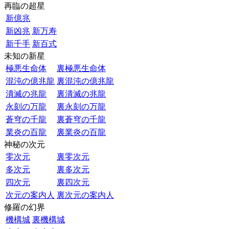
再臨の超星
新億兆
新凶兆
新万寿
新千手
新百式
未知の新星
極悪生命体
裏極悪生命体
混沌の億兆龍
裏混沌の億兆龍
潰滅の兆龍
裏潰滅の兆龍
永刻の万龍
裏永刻の万龍
蒼穹の千龍
裏蒼穹の千龍
業炎の百龍
裏業炎の百龍
神秘の次元
零次元
裏零次元
多次元
裏多次元
四次元
裏四次元
次元の案内人
裏次元の案内人
修羅の幻界
機構城
裏機構城