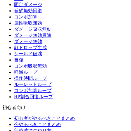
固定ダメージ
覚醒無効回復
コンボ加算
属性吸収無効
ダメージ吸収無効
ダメージ無効貫通
ダメージ無効
釘ドロップ生成
シールド破壊
自傷
コンボ吸収無効
軽減ループ
操作時間ループ
ルーレットループ
コンボ加算ループ
HP割合回復ループ
初心者向け
初心者がやるべきことまとめ
今やるべきことまとめ
部位破壊のやり方