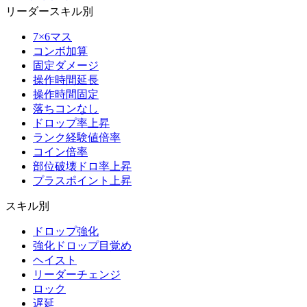
リーダースキル別
7×6マス
コンボ加算
固定ダメージ
操作時間延長
操作時間固定
落ちコンなし
ドロップ率上昇
ランク経験値倍率
コイン倍率
部位破壊ドロ率上昇
プラスポイント上昇
スキル別
ドロップ強化
強化ドロップ目覚め
ヘイスト
リーダーチェンジ
ロック
遅延