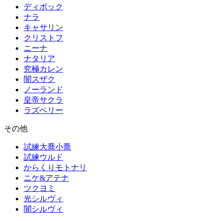
ディボック
ナラ
キャサリン
クリストフ
ニーナ
ナタリア
究極カレン
闇スザク
ノーランド
皇帝サクラ
ラズベリー
その他
試練大喬小喬
試練ウルド
からくりモトナリ
ニケ&アテナ
ツクヨミ
光シルヴィ
闇シルヴィ