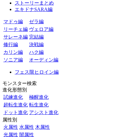
ストーリーまとめ
エキドナSARA編
マドゥ編
ゼラ編
リーチェ編
ヴェロア編
サレーネ編
完結編
修行編
決戦編
カリン編
ハク編
ソニア編
オーディン編
フェス限ヒロイン編
モンスター検索
進化形態別
試練進化
極醒進化
超転生進化
転生進化
ドット進化
アシスト進化
属性別
火属性
水属性
木属性
光属性
闇属性