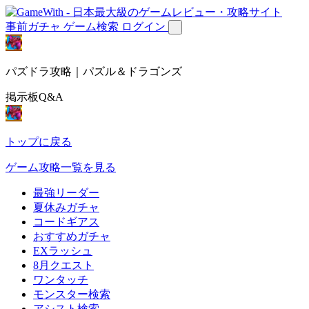
事前ガチャ
ゲーム検索
ログイン
パズドラ攻略｜パズル＆ドラゴンズ
掲示板Q&A
トップに戻る
ゲーム攻略一覧を見る
最強リーダー
夏休みガチャ
コードギアス
おすすめガチャ
EXラッシュ
8月クエスト
ワンタッチ
モンスター検索
アシスト検索