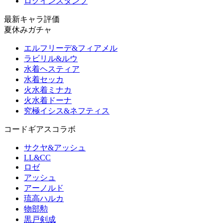
ログインスタンプ
最新キャラ評価
夏休みガチャ
エルフリーデ&フィアメル
ラビリル&ルウ
水着ヘスティア
水着セッカ
火水着ミナカ
火水着ドーナ
究極イシス&ネフティス
コードギアスコラボ
サクヤ&アッシュ
LL&CC
ロゼ
アッシュ
アーノルド
琉高ハルカ
物部勲
黒戸剣成