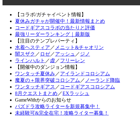
【コラボ/ガチャイベント情報】
夏休みガチャが開催中！最新情報まとめ
コードギアスコラボの当たりと評価
最強リーダーランキング｜最新版
【注目のテンプレパーティ】
水着ヘスティア
／
メニット&チャオリン
闇スザク
／
ロゼ
／
アッシュ
／
ジノ
ラインハルト
／
虚
／
フリーレン
【開催中のダンジョン情報】
ワンタッチ夏休み
／
アイランドコロシアム
魔夏の＋限界突破コロシアム
／
ノーランド降臨
ワンタッチギアス
／
コードギアスコロシアム
8月クエストまとめ
／
EXラッシュ
GameWithからのお知らせ
パズドラ攻略ライターを新規募集中！
未経験可&完全在宅！攻略ライター募集！