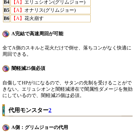
B4
【A】
エリュシオン(グリムジョー)
B5
【A】
オナリス(グリムジョー)
B6
【A】
花火崩す
A完結で高速周回が可能
全てA側のスキルと花火だけで倒せ、落ちコンがなく快適に
周回できる。
闇軽減25個必須
自傷してHPが1になるので、サタンの先制を受けることがで
きない。エリュシオンと闇軽減潜在で闇属性ダメージを無効
にしているので、闇軽減25個は必須。
代用モンスター
2
A側：グリムジョーの代用