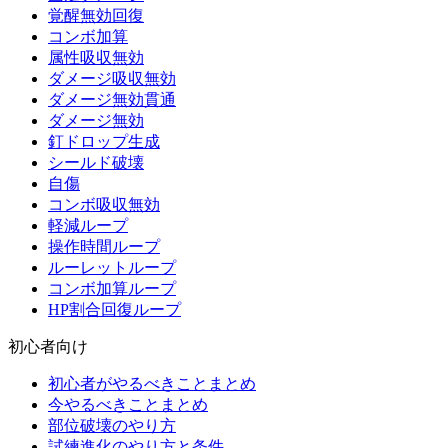
覚醒無効回復
コンボ加算
属性吸収無効
ダメージ吸収無効
ダメージ無効貫通
ダメージ無効
釘ドロップ生成
シールド破壊
自傷
コンボ吸収無効
軽減ループ
操作時間ループ
ルーレットループ
コンボ加算ループ
HP割合回復ループ
初心者向け
初心者がやるべきことまとめ
今やるべきことまとめ
部位破壊のやり方
試練進化のやり方と条件