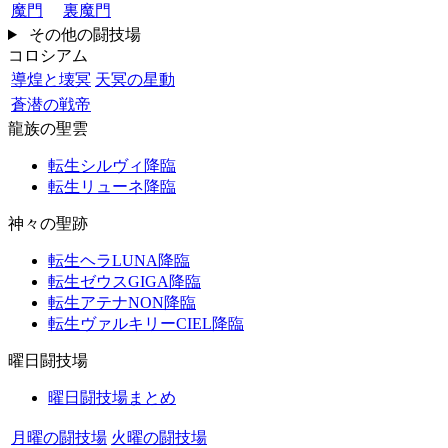
魔門
裏魔門
その他の闘技場
コロシアム
導煌と壊冥
天冥の星動
蒼潜の戦帝
龍族の聖雲
転生シルヴィ降臨
転生リューネ降臨
神々の聖跡
転生ヘラLUNA降臨
転生ゼウスGIGA降臨
転生アテナNON降臨
転生ヴァルキリーCIEL降臨
曜日闘技場
曜日闘技場まとめ
月曜の闘技場
火曜の闘技場