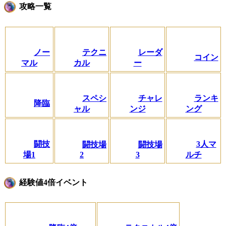
攻略一覧
ノー
テクニ
レーダ
コイン
マル
カル
ー
スペシ
チャレ
ランキ
降臨
ャル
ンジ
ング
闘技
3人マ
闘技場
闘技場
場1
2
3
ルチ
経験値4倍イベント