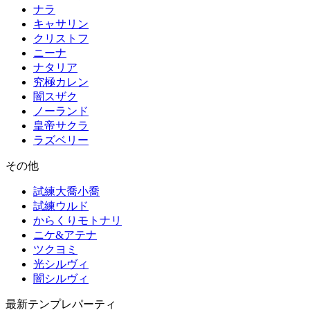
ナラ
キャサリン
クリストフ
ニーナ
ナタリア
究極カレン
闇スザク
ノーランド
皇帝サクラ
ラズベリー
その他
試練大喬小喬
試練ウルド
からくりモトナリ
ニケ&アテナ
ツクヨミ
光シルヴィ
闇シルヴィ
最新テンプレパーティ