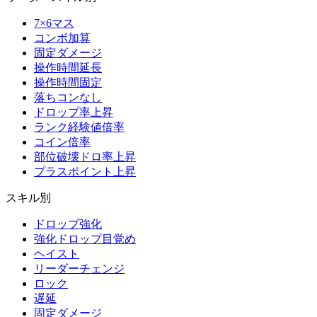
7×6マス
コンボ加算
固定ダメージ
操作時間延長
操作時間固定
落ちコンなし
ドロップ率上昇
ランク経験値倍率
コイン倍率
部位破壊ドロ率上昇
プラスポイント上昇
スキル別
ドロップ強化
強化ドロップ目覚め
ヘイスト
リーダーチェンジ
ロック
遅延
固定ダメージ