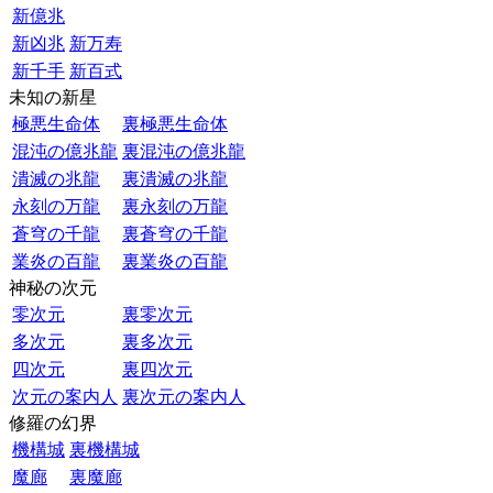
新億兆
新凶兆
新万寿
新千手
新百式
未知の新星
極悪生命体
裏極悪生命体
混沌の億兆龍
裏混沌の億兆龍
潰滅の兆龍
裏潰滅の兆龍
永刻の万龍
裏永刻の万龍
蒼穹の千龍
裏蒼穹の千龍
業炎の百龍
裏業炎の百龍
神秘の次元
零次元
裏零次元
多次元
裏多次元
四次元
裏四次元
次元の案内人
裏次元の案内人
修羅の幻界
機構城
裏機構城
魔廊
裏魔廊