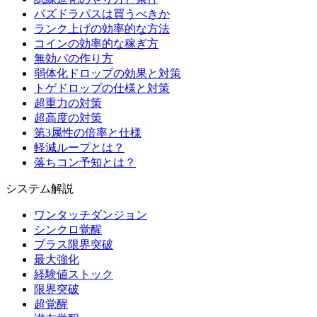
パズドラパスは買うべきか
ランク上げの効率的な方法
コインの効率的な稼ぎ方
無効パの作り方
弱体化ドロップの効果と対策
トゲドロップの仕様と対策
超重力の対策
超高度の対策
第3属性の倍率と仕様
軽減ループとは？
落ちコン予知とは？
システム解説
ワンタッチダンジョン
シンクロ覚醒
プラス限界突破
最大強化
経験値ストック
限界突破
超覚醒