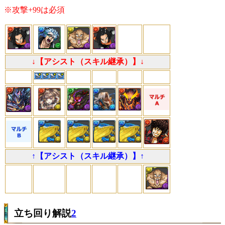
※攻撃+99は必須
↓【アシスト（スキル継承）】↓
↑【アシスト（スキル継承）】↑
立ち回り解説
2