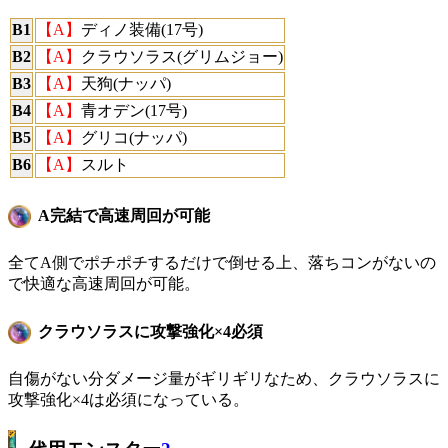
B1
【A】
ディノ装備(17号)
B2
【A】
クラウソラス(グリムジョー)
B3
【A】
天狗(ナッパ)
B4
【A】
青オデン(17号)
B5
【A】
グリコ(ナッパ)
B6
【A】
スルト
A完結で高速周回が可能
全てA側でポチポチするだけで倒せる上、落ちコンがないの
で快適な高速周回が可能。
クラウソラスに攻撃強化×4必須
自傷がない分ダメージ量がギリギリなため、クラウソラスに
攻撃強化×4は必須になっている。