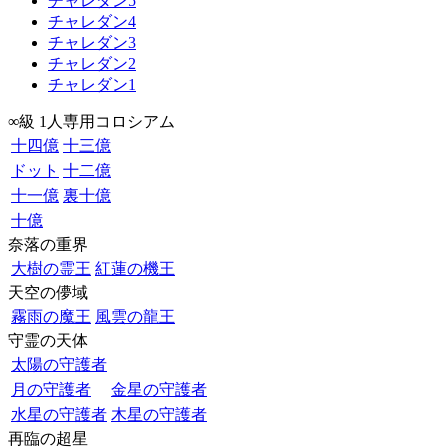
チャレダン5
チャレダン4
チャレダン3
チャレダン2
チャレダン1
∞級 1人専用コロシアム
十四億
十三億
ドット
十二億
十一億
裏十億
十億
奈落の重界
大樹の霊王
紅蓮の機王
天空の儚域
霧雨の魔王
風雲の龍王
守霊の天体
太陽の守護者
月の守護者
金星の守護者
水星の守護者
木星の守護者
再臨の超星