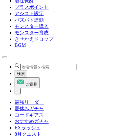
潜在覚醒
プラスポイント
アシスト設定
パズバト連動
モンスター購入
モンスター育成
きせかえドロップ
BGM
検索
ご意見
最強リーダー
夏休みガチャ
コードギアス
おすすめガチャ
EXラッシュ
8月クエスト