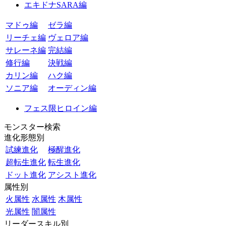
エキドナSARA編
マドゥ編
ゼラ編
リーチェ編
ヴェロア編
サレーネ編
完結編
修行編
決戦編
カリン編
ハク編
ソニア編
オーディン編
フェス限ヒロイン編
モンスター検索
進化形態別
試練進化
極醒進化
超転生進化
転生進化
ドット進化
アシスト進化
属性別
火属性
水属性
木属性
光属性
闇属性
リーダースキル別