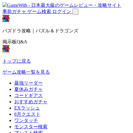
事前ガチャ
ゲーム検索
ログイン
パズドラ攻略｜パズル＆ドラゴンズ
掲示板Q&A
トップに戻る
ゲーム攻略一覧を見る
最強リーダー
夏休みガチャ
コードギアス
おすすめガチャ
EXラッシュ
8月クエスト
ワンタッチ
モンスター検索
アシスト検索