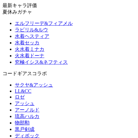
最新キャラ評価
夏休みガチャ
エルフリーデ&フィアメル
ラビリル&ルウ
水着ヘスティア
水着セッカ
火水着ミナカ
火水着ドーナ
究極イシス&ネフティス
コードギアスコラボ
サクヤ&アッシュ
LL&CC
ロゼ
アッシュ
アーノルド
琉高ハルカ
物部勲
黒戸剣成
ディボック