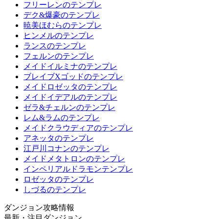
フリーレンのテンプレ
デク&爆豪のテンプレ
暁美ほむらのテンプレ
ヒンメルのテンプレ
ランスのテンプレ
フェルンのテンプレ
メイドイルミナのテンプレ
ブレイブXゴッドのテンプレ
メイドロゼッタのテンプレ
メイドイデアルのテンプレ
ゼラ&チェルンのテンプレ
レム&ラムのテンプレ
メイドクラウディアのテンプレ
アネッタのテンプレ
江戸川コナンのテンプレ
メイドメタトロンのテンプレ
インペリアルドラモンテンプレ
ロゼッタのテンプレ
しづるのテンプレ
ダンジョン攻略情報
最新・注目ダンジョン