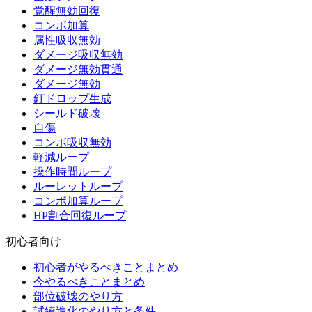
覚醒無効回復
コンボ加算
属性吸収無効
ダメージ吸収無効
ダメージ無効貫通
ダメージ無効
釘ドロップ生成
シールド破壊
自傷
コンボ吸収無効
軽減ループ
操作時間ループ
ルーレットループ
コンボ加算ループ
HP割合回復ループ
初心者向け
初心者がやるべきことまとめ
今やるべきことまとめ
部位破壊のやり方
試練進化のやり方と条件