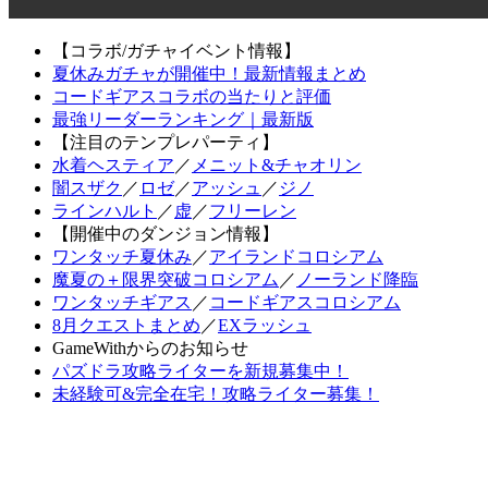
【コラボ/ガチャイベント情報】
夏休みガチャが開催中！最新情報まとめ
コードギアスコラボの当たりと評価
最強リーダーランキング｜最新版
【注目のテンプレパーティ】
水着ヘスティア
／
メニット&チャオリン
闇スザク
／
ロゼ
／
アッシュ
／
ジノ
ラインハルト
／
虚
／
フリーレン
【開催中のダンジョン情報】
ワンタッチ夏休み
／
アイランドコロシアム
魔夏の＋限界突破コロシアム
／
ノーランド降臨
ワンタッチギアス
／
コードギアスコロシアム
8月クエストまとめ
／
EXラッシュ
GameWithからのお知らせ
パズドラ攻略ライターを新規募集中！
未経験可&完全在宅！攻略ライター募集！