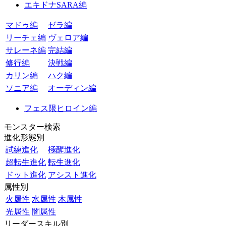
エキドナSARA編
マドゥ編
ゼラ編
リーチェ編
ヴェロア編
サレーネ編
完結編
修行編
決戦編
カリン編
ハク編
ソニア編
オーディン編
フェス限ヒロイン編
モンスター検索
進化形態別
試練進化
極醒進化
超転生進化
転生進化
ドット進化
アシスト進化
属性別
火属性
水属性
木属性
光属性
闇属性
リーダースキル別