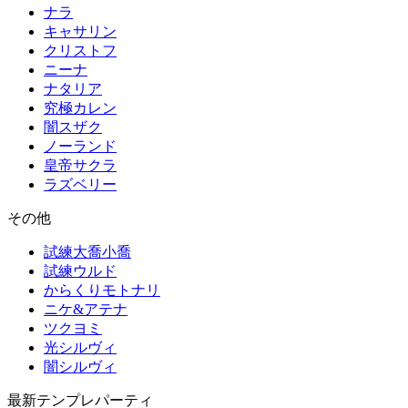
ナラ
キャサリン
クリストフ
ニーナ
ナタリア
究極カレン
闇スザク
ノーランド
皇帝サクラ
ラズベリー
その他
試練大喬小喬
試練ウルド
からくりモトナリ
ニケ&アテナ
ツクヨミ
光シルヴィ
闇シルヴィ
最新テンプレパーティ