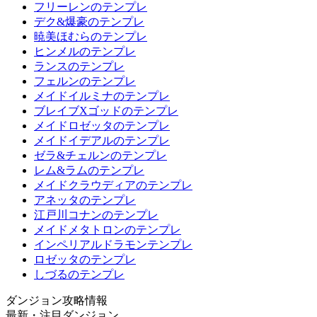
フリーレンのテンプレ
デク&爆豪のテンプレ
暁美ほむらのテンプレ
ヒンメルのテンプレ
ランスのテンプレ
フェルンのテンプレ
メイドイルミナのテンプレ
ブレイブXゴッドのテンプレ
メイドロゼッタのテンプレ
メイドイデアルのテンプレ
ゼラ&チェルンのテンプレ
レム&ラムのテンプレ
メイドクラウディアのテンプレ
アネッタのテンプレ
江戸川コナンのテンプレ
メイドメタトロンのテンプレ
インペリアルドラモンテンプレ
ロゼッタのテンプレ
しづるのテンプレ
ダンジョン攻略情報
最新・注目ダンジョン