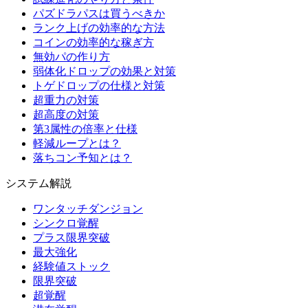
パズドラパスは買うべきか
ランク上げの効率的な方法
コインの効率的な稼ぎ方
無効パの作り方
弱体化ドロップの効果と対策
トゲドロップの仕様と対策
超重力の対策
超高度の対策
第3属性の倍率と仕様
軽減ループとは？
落ちコン予知とは？
システム解説
ワンタッチダンジョン
シンクロ覚醒
プラス限界突破
最大強化
経験値ストック
限界突破
超覚醒