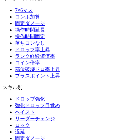
7×6マス
コンボ加算
固定ダメージ
操作時間延長
操作時間固定
落ちコンなし
ドロップ率上昇
ランク経験値倍率
コイン倍率
部位破壊ドロ率上昇
プラスポイント上昇
スキル別
ドロップ強化
強化ドロップ目覚め
ヘイスト
リーダーチェンジ
ロック
遅延
固定ダメージ