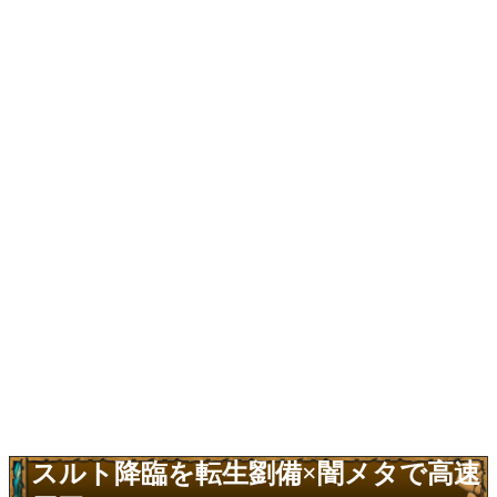
スルト降臨を転生劉備×闇メタで高速