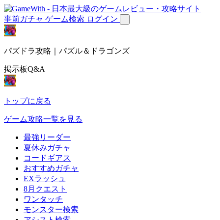
事前ガチャ
ゲーム検索
ログイン
パズドラ攻略｜パズル＆ドラゴンズ
掲示板Q&A
トップに戻る
ゲーム攻略一覧を見る
最強リーダー
夏休みガチャ
コードギアス
おすすめガチャ
EXラッシュ
8月クエスト
ワンタッチ
モンスター検索
アシスト検索