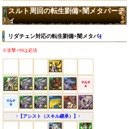
スルト周回の転生劉備×闇メタパーテ
ィ
リダチェン対応の転生劉備×闇メタパ
4
※攻撃+99は必須
↑【アシスト（スキル継承）】↑