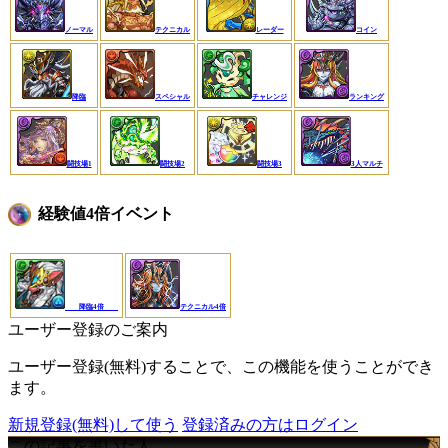
ノーマル
テクニカル
レーダー
コイン
降臨
スペシャル
チャレンジ
ランキング
闘技場1
闘技場2
闘技場3
3人マルチ
経験値4倍イベント
降臨4倍
テクニカル4倍
ユーザー登録のご案内
ユーザー登録(無料)することで、この機能を使うことができ
ます。
新規登録(無料)して使う
登録済みの方はログイン
この記事を書いた人