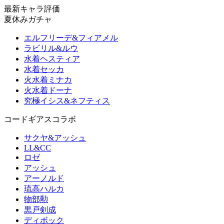
最新キャラ評価
夏休みガチャ
エルフリーデ&フィアメル
ラビリル&ルウ
水着ヘスティア
水着セッカ
火水着ミナカ
火水着ドーナ
究極イシス&ネフティス
コードギアスコラボ
サクヤ&アッシュ
LL&CC
ロゼ
アッシュ
アーノルド
琉高ハルカ
物部勲
黒戸剣成
ディボック