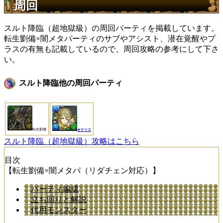
周回
スルト降臨（超地獄級）の周回パーティを掲載しています。
転生劉備×闇メタパーティのサブやアシスト、潜在覚醒やプ
ラスの有無も記載しているので、周回攻略の参考にして下さ
い。
スルト降臨他の周回パーティ
転生劉備
オナリス
スルト降臨（超地獄級）攻略はこちら
目次
【転生劉備×闇メタパ（リダチェン対応）】
パーティ編成
立ち回りと解説
代用モンスター