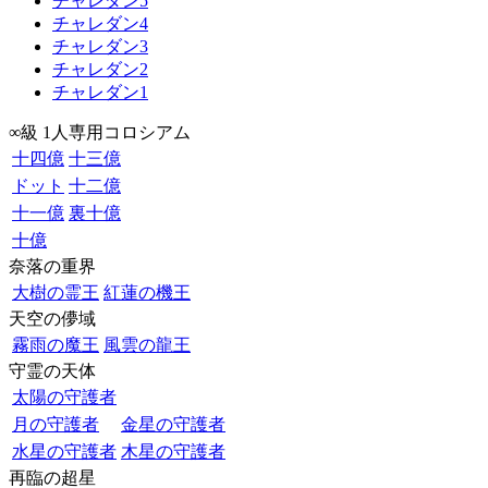
チャレダン5
チャレダン4
チャレダン3
チャレダン2
チャレダン1
∞級 1人専用コロシアム
十四億
十三億
ドット
十二億
十一億
裏十億
十億
奈落の重界
大樹の霊王
紅蓮の機王
天空の儚域
霧雨の魔王
風雲の龍王
守霊の天体
太陽の守護者
月の守護者
金星の守護者
水星の守護者
木星の守護者
再臨の超星