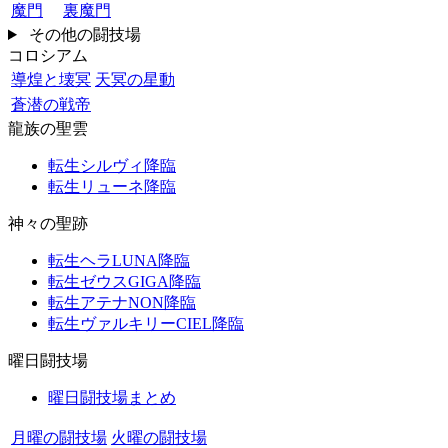
魔門
裏魔門
その他の闘技場
コロシアム
導煌と壊冥
天冥の星動
蒼潜の戦帝
龍族の聖雲
転生シルヴィ降臨
転生リューネ降臨
神々の聖跡
転生ヘラLUNA降臨
転生ゼウスGIGA降臨
転生アテナNON降臨
転生ヴァルキリーCIEL降臨
曜日闘技場
曜日闘技場まとめ
月曜の闘技場
火曜の闘技場