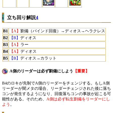
立ち回り解説
4
B1
【A】
劉備（バインド回復）→ディオス→ヘラクレス
B2
【B】
ディオス
B3
【A】
ラー
B4
【A】
ディオス
B5
【B】
ディオス→カラット
A側のリーダーは必ず劉備にしよう
【重要】
B4のロキが先制でA側のリーダーをチェンジする。もしA側
リーダーが闇メタの場合、リーダーチェンジされた後に落ち
コンが発生するようになり、回復落ちコンの事故が起こる可
能性がある。そのため、
A側は必ず転生劉備をリーダーにし
よう
。