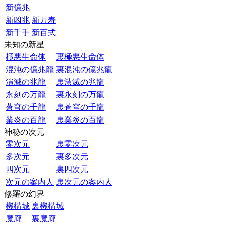
新億兆
新凶兆
新万寿
新千手
新百式
未知の新星
極悪生命体
裏極悪生命体
混沌の億兆龍
裏混沌の億兆龍
潰滅の兆龍
裏潰滅の兆龍
永刻の万龍
裏永刻の万龍
蒼穹の千龍
裏蒼穹の千龍
業炎の百龍
裏業炎の百龍
神秘の次元
零次元
裏零次元
多次元
裏多次元
四次元
裏四次元
次元の案内人
裏次元の案内人
修羅の幻界
機構城
裏機構城
魔廊
裏魔廊