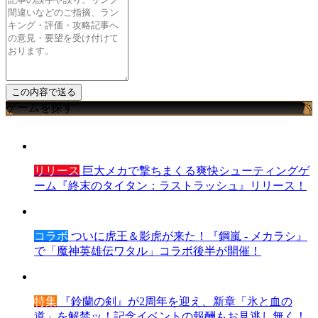
ゲームを探す
リリース
巨大メカで撃ちまくる爽快シューティングゲ
ーム『終末のタイタン：ラストラッシュ』リリース！
コラボ
ついに虎王＆影虎が来た！『鋼嵐 - メカラシ』
で「魔神英雄伝ワタル」コラボ後半が開催！
特集
『鈴蘭の剣』が2周年を迎え、新章「氷と血の
道」を解禁ッ！記念イベントの報酬もお見逃し無く！