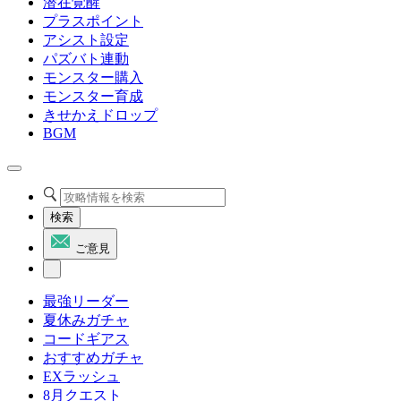
潜在覚醒
プラスポイント
アシスト設定
パズバト連動
モンスター購入
モンスター育成
きせかえドロップ
BGM
検索
ご意見
最強リーダー
夏休みガチャ
コードギアス
おすすめガチャ
EXラッシュ
8月クエスト