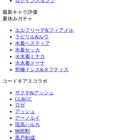
ログインスタンプ
最新キャラ評価
夏休みガチャ
エルフリーデ&フィアメル
ラビリル&ルウ
水着ヘスティア
水着セッカ
火水着ミナカ
火水着ドーナ
究極イシス&ネフティス
コードギアスコラボ
サクヤ&アッシュ
LL&CC
ロゼ
アッシュ
アーノルド
琉高ハルカ
物部勲
黒戸剣成