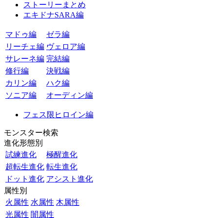
ストーリーまとめ
エキドナSARA編
マドゥ編
ゼラ編
リーチェ編
ヴェロア編
サレーネ編
完結編
修行編
決戦編
カリン編
ハク編
ソニア編
オーディン編
フェス限ヒロイン編
モンスター検索
進化形態別
試練進化
極醒進化
超転生進化
転生進化
ドット進化
アシスト進化
属性別
火属性
水属性
木属性
光属性
闇属性