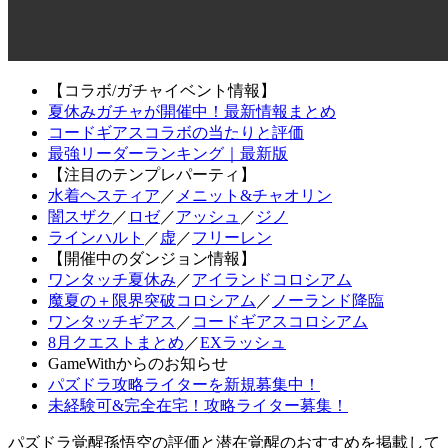
【コラボ/ガチャイベント情報】
夏休みガチャが開催中！最新情報まとめ
コードギアスコラボの当たりと評価
最強リーダーランキング｜最新版
【注目のテンプレパーティ】
水着ヘスティア
／
メニット&チャオリン
闇スザク
／
ロゼ
／
アッシュ
／
ジノ
ラインハルト
／
虚
／
フリーレン
【開催中のダンジョン情報】
ワンタッチ夏休み
／
アイランドコロシアム
魔夏の＋限界突破コロシアム
／
ノーランド降臨
ワンタッチギアス
／
コードギアスコロシアム
8月クエストまとめ
／
EXラッシュ
GameWithからのお知らせ
パズドラ攻略ライターを新規募集中！
未経験可&完全在宅！攻略ライター募集！
パズドラ覚醒孫悟空の評価と潜在覚醒のおすすめを掲載して