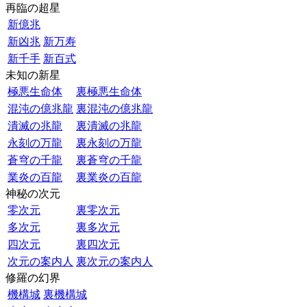
再臨の超星
新億兆
新凶兆
新万寿
新千手
新百式
未知の新星
極悪生命体
裏極悪生命体
混沌の億兆龍
裏混沌の億兆龍
潰滅の兆龍
裏潰滅の兆龍
永刻の万龍
裏永刻の万龍
蒼穹の千龍
裏蒼穹の千龍
業炎の百龍
裏業炎の百龍
神秘の次元
零次元
裏零次元
多次元
裏多次元
四次元
裏四次元
次元の案内人
裏次元の案内人
修羅の幻界
機構城
裏機構城