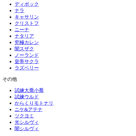
ディボック
ナラ
キャサリン
クリストフ
ニーナ
ナタリア
究極カレン
闇スザク
ノーランド
皇帝サクラ
ラズベリー
その他
試練大喬小喬
試練ウルド
からくりモトナリ
ニケ&アテナ
ツクヨミ
光シルヴィ
闇シルヴィ