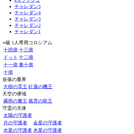
EXラッシュ
チャレダン5
チャレダン4
チャレダン3
チャレダン2
チャレダン1
∞級 1人専用コロシアム
十四億
十三億
ドット
十二億
十一億
裏十億
十億
奈落の重界
大樹の霊王
紅蓮の機王
天空の儚域
霧雨の魔王
風雲の龍王
守霊の天体
太陽の守護者
月の守護者
金星の守護者
水星の守護者
木星の守護者