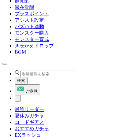
超覚醒
潜在覚醒
プラスポイント
アシスト設定
パズバト連動
モンスター購入
モンスター育成
きせかえドロップ
BGM
検索
ご意見
最強リーダー
夏休みガチャ
コードギアス
おすすめガチャ
EXラッシュ