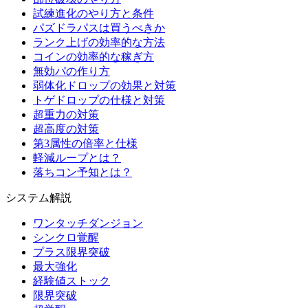
試練進化のやり方と条件
パズドラパスは買うべきか
ランク上げの効率的な方法
コインの効率的な稼ぎ方
無効パの作り方
弱体化ドロップの効果と対策
トゲドロップの仕様と対策
超重力の対策
超高度の対策
第3属性の倍率と仕様
軽減ループとは？
落ちコン予知とは？
システム解説
ワンタッチダンジョン
シンクロ覚醒
プラス限界突破
最大強化
経験値ストック
限界突破