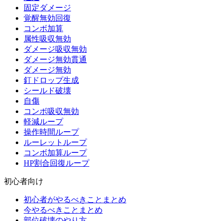
固定ダメージ
覚醒無効回復
コンボ加算
属性吸収無効
ダメージ吸収無効
ダメージ無効貫通
ダメージ無効
釘ドロップ生成
シールド破壊
自傷
コンボ吸収無効
軽減ループ
操作時間ループ
ルーレットループ
コンボ加算ループ
HP割合回復ループ
初心者向け
初心者がやるべきことまとめ
今やるべきことまとめ
部位破壊のやり方