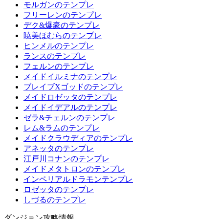
モルガンのテンプレ
フリーレンのテンプレ
デク&爆豪のテンプレ
暁美ほむらのテンプレ
ヒンメルのテンプレ
ランスのテンプレ
フェルンのテンプレ
メイドイルミナのテンプレ
ブレイブXゴッドのテンプレ
メイドロゼッタのテンプレ
メイドイデアルのテンプレ
ゼラ&チェルンのテンプレ
レム&ラムのテンプレ
メイドクラウディアのテンプレ
アネッタのテンプレ
江戸川コナンのテンプレ
メイドメタトロンのテンプレ
インペリアルドラモンテンプレ
ロゼッタのテンプレ
しづるのテンプレ
ダンジョン攻略情報