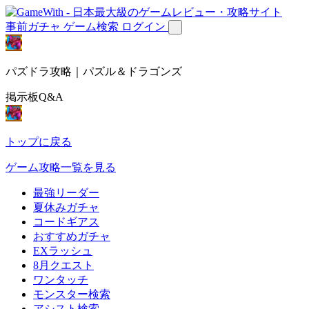
事前ガチャ
ゲーム検索
ログイン
パズドラ攻略｜パズル＆ドラゴンズ
掲示板Q&A
トップに戻る
ゲーム攻略一覧を見る
最強リーダー
夏休みガチャ
コードギアス
おすすめガチャ
EXラッシュ
8月クエスト
ワンタッチ
モンスター検索
アシスト検索