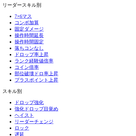
リーダースキル別
7×6マス
コンボ加算
固定ダメージ
操作時間延長
操作時間固定
落ちコンなし
ドロップ率上昇
ランク経験値倍率
コイン倍率
部位破壊ドロ率上昇
プラスポイント上昇
スキル別
ドロップ強化
強化ドロップ目覚め
ヘイスト
リーダーチェンジ
ロック
遅延