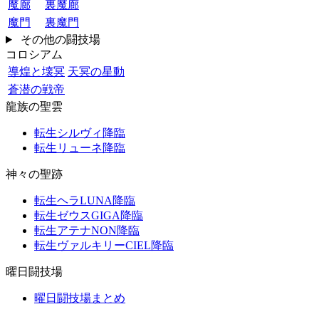
魔廊
裏魔廊
魔門
裏魔門
その他の闘技場
コロシアム
導煌と壊冥
天冥の星動
蒼潜の戦帝
龍族の聖雲
転生シルヴィ降臨
転生リューネ降臨
神々の聖跡
転生ヘラLUNA降臨
転生ゼウスGIGA降臨
転生アテナNON降臨
転生ヴァルキリーCIEL降臨
曜日闘技場
曜日闘技場まとめ