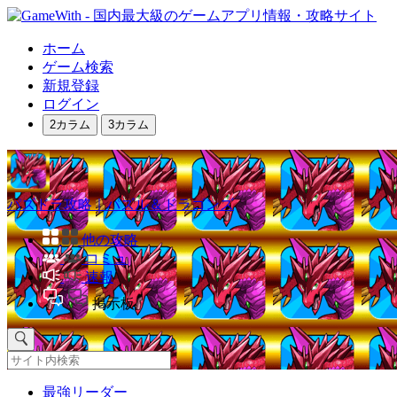
ホーム
ゲーム検索
新規登録
ログイン
2カラム
3カラム
パズドラ攻略｜パズル＆ドラゴンズ
他の攻略
コミュ
速報
掲示板
最強リーダー