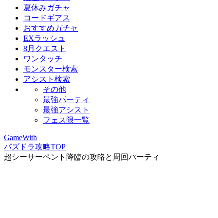
夏休みガチャ
コードギアス
おすすめガチャ
EXラッシュ
8月クエスト
ワンタッチ
モンスター検索
アシスト検索
その他
最強パーティ
最強アシスト
フェス限一覧
GameWith
パズドラ攻略TOP
超シーサーペント降臨の攻略と周回パーティ