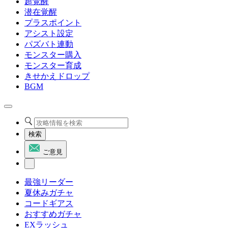
超覚醒
潜在覚醒
プラスポイント
アシスト設定
パズバト連動
モンスター購入
モンスター育成
きせかえドロップ
BGM
検索
ご意見
最強リーダー
夏休みガチャ
コードギアス
おすすめガチャ
EXラッシュ