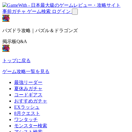
事前ガチャ
ゲーム検索
ログイン
パズドラ攻略｜パズル＆ドラゴンズ
掲示板Q&A
トップに戻る
ゲーム攻略一覧を見る
最強リーダー
夏休みガチャ
コードギアス
おすすめガチャ
EXラッシュ
8月クエスト
ワンタッチ
モンスター検索
アシスト検索