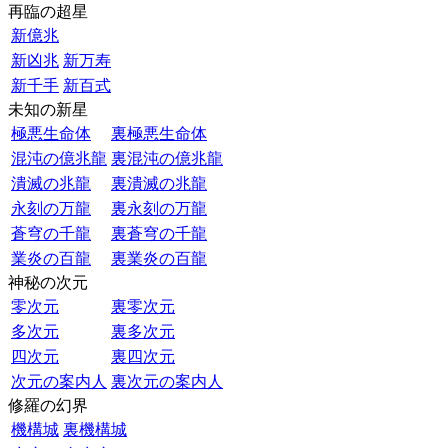
再臨の超星
新億兆
新凶兆
新万寿
新千手
新百式
未知の新星
極悪生命体
裏極悪生命体
混沌の億兆龍
裏混沌の億兆龍
潰滅の兆龍
裏潰滅の兆龍
永刻の万龍
裏永刻の万龍
蒼穹の千龍
裏蒼穹の千龍
業炎の百龍
裏業炎の百龍
神秘の次元
零次元
裏零次元
多次元
裏多次元
四次元
裏四次元
次元の案内人
裏次元の案内人
修羅の幻界
機構城
裏機構城