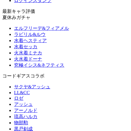
ログインスタンプ
最新キャラ評価
夏休みガチャ
エルフリーデ&フィアメル
ラビリル&ルウ
水着ヘスティア
水着セッカ
火水着ミナカ
火水着ドーナ
究極イシス&ネフティス
コードギアスコラボ
サクヤ&アッシュ
LL&CC
ロゼ
アッシュ
アーノルド
琉高ハルカ
物部勲
黒戸剣成