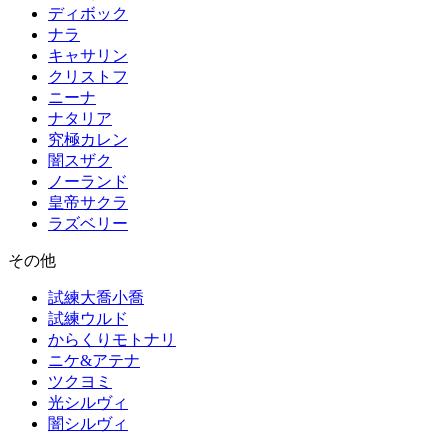
ディボック
ナラ
キャサリン
クリストフ
ニーナ
ナタリア
究極カレン
闇スザク
ノーランド
皇帝サクラ
ラズベリー
その他
試練大喬小喬
試練ウルド
からくりモトナリ
ニケ&アテナ
ツクヨミ
光シルヴィ
闇シルヴィ