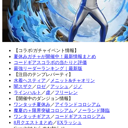
【コラボ/ガチャイベント情報】
夏休みガチャが開催中！最新情報まとめ
コードギアスコラボの当たりと評価
最強リーダーランキング｜最新版
【注目のテンプレパーティ】
水着ヘスティア
／
メニット&チャオリン
闇スザク
／
ロゼ
／
アッシュ
／
ジノ
ラインハルト
／
虚
／
フリーレン
【開催中のダンジョン情報】
ワンタッチ夏休み
／
アイランドコロシアム
魔夏の＋限界突破コロシアム
／
ノーランド降臨
ワンタッチギアス
／
コードギアスコロシアム
8月クエストまとめ
／
EXラッシュ