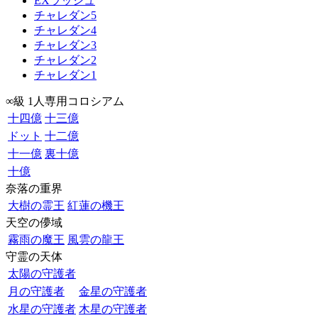
EXラッシュ
チャレダン5
チャレダン4
チャレダン3
チャレダン2
チャレダン1
∞級 1人専用コロシアム
十四億
十三億
ドット
十二億
十一億
裏十億
十億
奈落の重界
大樹の霊王
紅蓮の機王
天空の儚域
霧雨の魔王
風雲の龍王
守霊の天体
太陽の守護者
月の守護者
金星の守護者
水星の守護者
木星の守護者