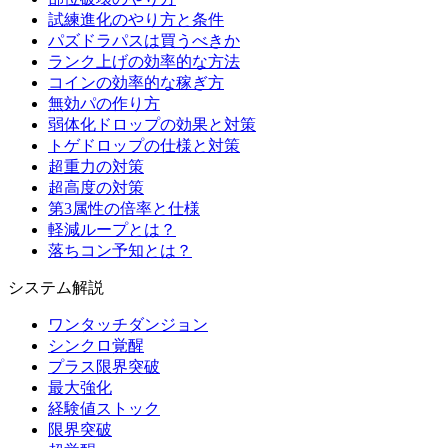
試練進化のやり方と条件
パズドラパスは買うべきか
ランク上げの効率的な方法
コインの効率的な稼ぎ方
無効パの作り方
弱体化ドロップの効果と対策
トゲドロップの仕様と対策
超重力の対策
超高度の対策
第3属性の倍率と仕様
軽減ループとは？
落ちコン予知とは？
システム解説
ワンタッチダンジョン
シンクロ覚醒
プラス限界突破
最大強化
経験値ストック
限界突破