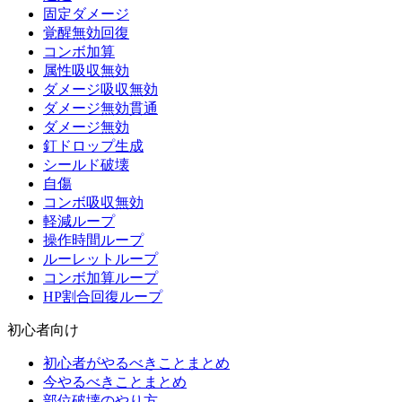
固定ダメージ
覚醒無効回復
コンボ加算
属性吸収無効
ダメージ吸収無効
ダメージ無効貫通
ダメージ無効
釘ドロップ生成
シールド破壊
自傷
コンボ吸収無効
軽減ループ
操作時間ループ
ルーレットループ
コンボ加算ループ
HP割合回復ループ
初心者向け
初心者がやるべきことまとめ
今やるべきことまとめ
部位破壊のやり方