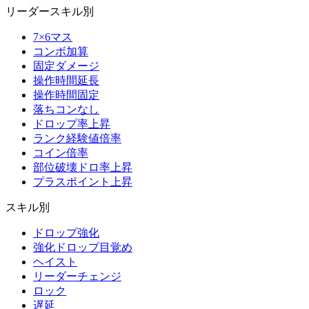
リーダースキル別
7×6マス
コンボ加算
固定ダメージ
操作時間延長
操作時間固定
落ちコンなし
ドロップ率上昇
ランク経験値倍率
コイン倍率
部位破壊ドロ率上昇
プラスポイント上昇
スキル別
ドロップ強化
強化ドロップ目覚め
ヘイスト
リーダーチェンジ
ロック
遅延