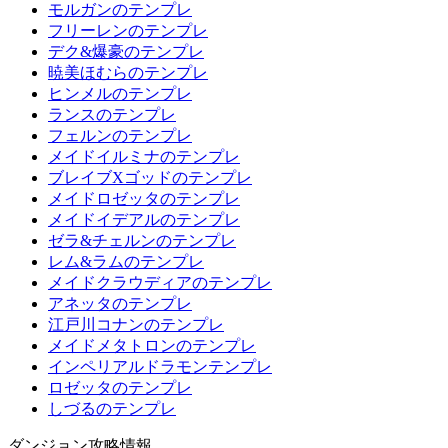
モルガンのテンプレ
フリーレンのテンプレ
デク&爆豪のテンプレ
暁美ほむらのテンプレ
ヒンメルのテンプレ
ランスのテンプレ
フェルンのテンプレ
メイドイルミナのテンプレ
ブレイブXゴッドのテンプレ
メイドロゼッタのテンプレ
メイドイデアルのテンプレ
ゼラ&チェルンのテンプレ
レム&ラムのテンプレ
メイドクラウディアのテンプレ
アネッタのテンプレ
江戸川コナンのテンプレ
メイドメタトロンのテンプレ
インペリアルドラモンテンプレ
ロゼッタのテンプレ
しづるのテンプレ
ダンジョン攻略情報