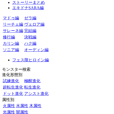
ストーリーまとめ
エキドナSARA編
マドゥ編
ゼラ編
リーチェ編
ヴェロア編
サレーネ編
完結編
修行編
決戦編
カリン編
ハク編
ソニア編
オーディン編
フェス限ヒロイン編
モンスター検索
進化形態別
試練進化
極醒進化
超転生進化
転生進化
ドット進化
アシスト進化
属性別
火属性
水属性
木属性
光属性
闇属性