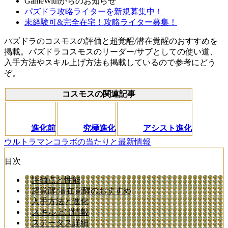
GameWithからのお知らせ
パズドラ攻略ライターを新規募集中！
未経験可&完全在宅！攻略ライター募集！
パズドラのコスモスの評価と超覚醒/潜在覚醒のおすすめを
掲載。パズドラコスモスのリーダー/サブとしての使い道、
入手方法やスキル上げ方法も掲載しているので参考にどう
ぞ。
コスモスの関連記事
進化前
究極進化
アシスト進化
ウルトラマンコラボの当たりと最新情報
目次
評価点と性能
超覚醒/潜在覚醒のおすすめ
入手方法と進化
スキル上げ情報
ステータス詳細