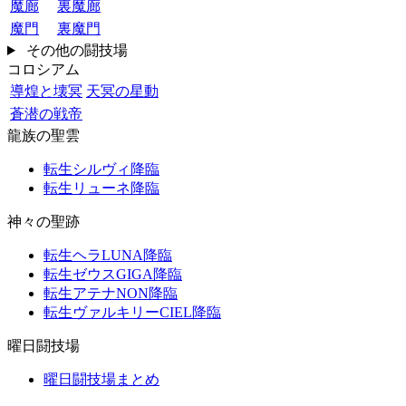
魔廊
裏魔廊
魔門
裏魔門
その他の闘技場
コロシアム
導煌と壊冥
天冥の星動
蒼潜の戦帝
龍族の聖雲
転生シルヴィ降臨
転生リューネ降臨
神々の聖跡
転生ヘラLUNA降臨
転生ゼウスGIGA降臨
転生アテナNON降臨
転生ヴァルキリーCIEL降臨
曜日闘技場
曜日闘技場まとめ