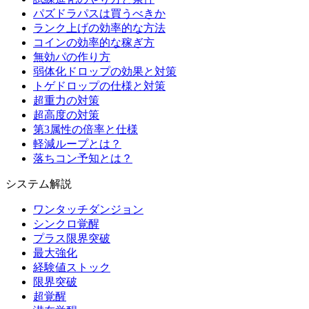
パズドラパスは買うべきか
ランク上げの効率的な方法
コインの効率的な稼ぎ方
無効パの作り方
弱体化ドロップの効果と対策
トゲドロップの仕様と対策
超重力の対策
超高度の対策
第3属性の倍率と仕様
軽減ループとは？
落ちコン予知とは？
システム解説
ワンタッチダンジョン
シンクロ覚醒
プラス限界突破
最大強化
経験値ストック
限界突破
超覚醒