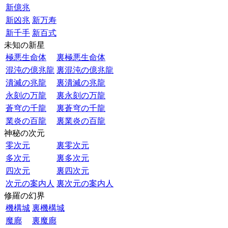
新億兆
新凶兆
新万寿
新千手
新百式
未知の新星
極悪生命体
裏極悪生命体
混沌の億兆龍
裏混沌の億兆龍
潰滅の兆龍
裏潰滅の兆龍
永刻の万龍
裏永刻の万龍
蒼穹の千龍
裏蒼穹の千龍
業炎の百龍
裏業炎の百龍
神秘の次元
零次元
裏零次元
多次元
裏多次元
四次元
裏四次元
次元の案内人
裏次元の案内人
修羅の幻界
機構城
裏機構城
魔廊
裏魔廊