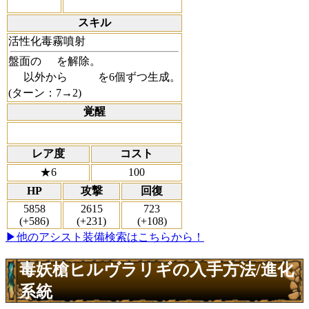
スキル
活性化毒霧噴射
盤面の
を解除。
以外から
を6個ずつ生成。
(ターン：7→2)
覚醒
レア度
コスト
★6
100
HP
攻撃
回復
5858
2615
723
(+586)
(+231)
(+108)
▶他のアシスト装備検索はこちらから！
毒妖槍ヒルヴラリギの入手方法/進化
系統