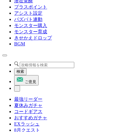
潜在覚醒
プラスポイント
アシスト設定
パズバト連動
モンスター購入
モンスター育成
きせかえドロップ
BGM
検索
ご意見
最強リーダー
夏休みガチャ
コードギアス
おすすめガチャ
EXラッシュ
8月クエスト