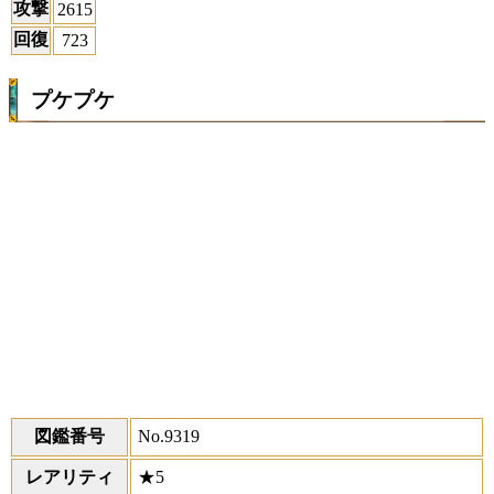
攻撃
2615
回復
723
プケプケ
図鑑番号
No.9319
レアリティ
★5