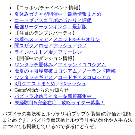
【コラボ/ガチャイベント情報】
夏休みガチャが開催中！最新情報まとめ
コードギアスコラボの当たりと評価
最強リーダーランキング｜最新版
【注目のテンプレパーティ】
水着ヘスティア
／
メニット&チャオリン
闇スザク
／
ロゼ
／
アッシュ
／
ジノ
ラインハルト
／
虚
／
フリーレン
【開催中のダンジョン情報】
ワンタッチ夏休み
／
アイランドコロシアム
魔夏の＋限界突破コロシアム
／
ノーランド降臨
ワンタッチギアス
／
コードギアスコロシアム
8月クエストまとめ
／
EXラッシュ
GameWithからのお知らせ
パズドラ攻略ライターを新規募集中！
未経験可&完全在宅！攻略ライター募集！
パズドラの毒妖槍ヒルヴラリギ(プケプケ装備)の評価と性能
まとめです。パズドラ毒妖槍ヒルヴラリギの進化や入手方法
についても掲載しているので参考にどうぞ。