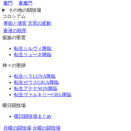
魔門
裏魔門
その他の闘技場
コロシアム
導煌と壊冥
天冥の星動
蒼潜の戦帝
龍族の聖雲
転生シルヴィ降臨
転生リューネ降臨
神々の聖跡
転生ヘラLUNA降臨
転生ゼウスGIGA降臨
転生アテナNON降臨
転生ヴァルキリーCIEL降臨
曜日闘技場
曜日闘技場まとめ
月曜の闘技場
火曜の闘技場