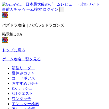
事前ガチャ
ゲーム検索
ログイン
パズドラ攻略｜パズル＆ドラゴンズ
掲示板Q&A
トップに戻る
ゲーム攻略一覧を見る
最強リーダー
夏休みガチャ
コードギアス
おすすめガチャ
EXラッシュ
8月クエスト
ワンタッチ
モンスター検索
アシスト検索