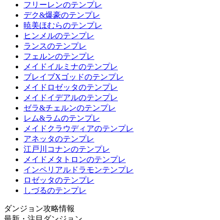
フリーレンのテンプレ
デク&爆豪のテンプレ
暁美ほむらのテンプレ
ヒンメルのテンプレ
ランスのテンプレ
フェルンのテンプレ
メイドイルミナのテンプレ
ブレイブXゴッドのテンプレ
メイドロゼッタのテンプレ
メイドイデアルのテンプレ
ゼラ&チェルンのテンプレ
レム&ラムのテンプレ
メイドクラウディアのテンプレ
アネッタのテンプレ
江戸川コナンのテンプレ
メイドメタトロンのテンプレ
インペリアルドラモンテンプレ
ロゼッタのテンプレ
しづるのテンプレ
ダンジョン攻略情報
最新・注目ダンジョン