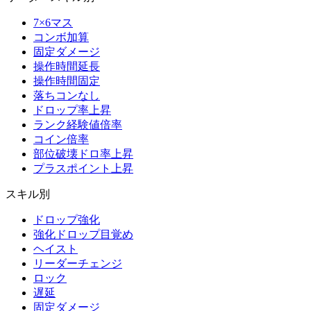
7×6マス
コンボ加算
固定ダメージ
操作時間延長
操作時間固定
落ちコンなし
ドロップ率上昇
ランク経験値倍率
コイン倍率
部位破壊ドロ率上昇
プラスポイント上昇
スキル別
ドロップ強化
強化ドロップ目覚め
ヘイスト
リーダーチェンジ
ロック
遅延
固定ダメージ