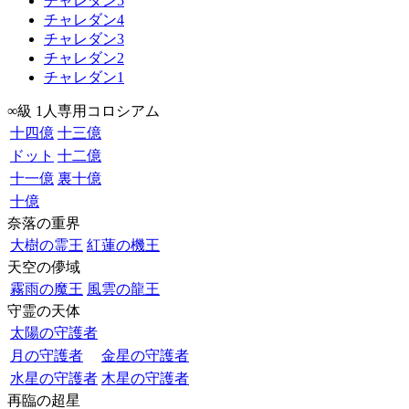
チャレダン5
チャレダン4
チャレダン3
チャレダン2
チャレダン1
∞級 1人専用コロシアム
十四億
十三億
ドット
十二億
十一億
裏十億
十億
奈落の重界
大樹の霊王
紅蓮の機王
天空の儚域
霧雨の魔王
風雲の龍王
守霊の天体
太陽の守護者
月の守護者
金星の守護者
水星の守護者
木星の守護者
再臨の超星