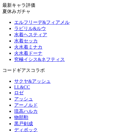
最新キャラ評価
夏休みガチャ
エルフリーデ&フィアメル
ラビリル&ルウ
水着ヘスティア
水着セッカ
火水着ミナカ
火水着ドーナ
究極イシス&ネフティス
コードギアスコラボ
サクヤ&アッシュ
LL&CC
ロゼ
アッシュ
アーノルド
琉高ハルカ
物部勲
黒戸剣成
ディボック