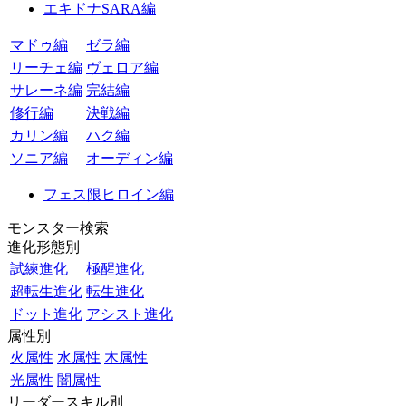
エキドナSARA編
マドゥ編
ゼラ編
リーチェ編
ヴェロア編
サレーネ編
完結編
修行編
決戦編
カリン編
ハク編
ソニア編
オーディン編
フェス限ヒロイン編
モンスター検索
進化形態別
試練進化
極醒進化
超転生進化
転生進化
ドット進化
アシスト進化
属性別
火属性
水属性
木属性
光属性
闇属性
リーダースキル別