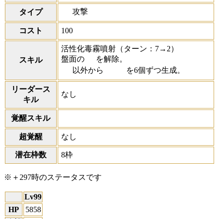
攻撃
タイプ
コスト
100
活性化毒霧噴射
（ターン：7→2）
盤面の
を解除。
スキル
以外から
を6個ずつ生成。
リーダース
なし
キル
覚醒スキル
超覚醒
なし
潜在枠数
8枠
※＋297時のステータスです
Lv99
HP
5858