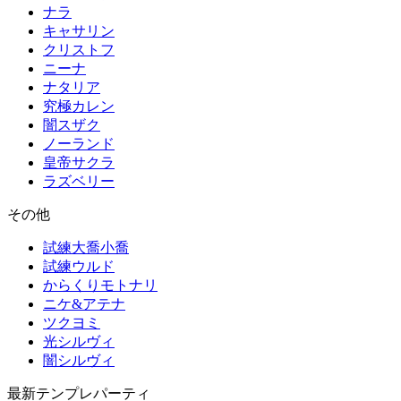
ナラ
キャサリン
クリストフ
ニーナ
ナタリア
究極カレン
闇スザク
ノーランド
皇帝サクラ
ラズベリー
その他
試練大喬小喬
試練ウルド
からくりモトナリ
ニケ&アテナ
ツクヨミ
光シルヴィ
闇シルヴィ
最新テンプレパーティ