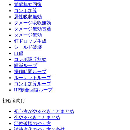
覚醒無効回復
コンボ加算
属性吸収無効
ダメージ吸収無効
ダメージ無効貫通
ダメージ無効
釘ドロップ生成
シールド破壊
自傷
コンボ吸収無効
軽減ループ
操作時間ループ
ルーレットループ
コンボ加算ループ
HP割合回復ループ
初心者向け
初心者がやるべきことまとめ
今やるべきことまとめ
部位破壊のやり方
試練進化のやり方と条件