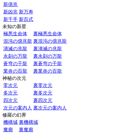
新億兆
新凶兆
新万寿
新千手
新百式
未知の新星
極悪生命体
裏極悪生命体
混沌の億兆龍
裏混沌の億兆龍
潰滅の兆龍
裏潰滅の兆龍
永刻の万龍
裏永刻の万龍
蒼穹の千龍
裏蒼穹の千龍
業炎の百龍
裏業炎の百龍
神秘の次元
零次元
裏零次元
多次元
裏多次元
四次元
裏四次元
次元の案内人
裏次元の案内人
修羅の幻界
機構城
裏機構城
魔廊
裏魔廊