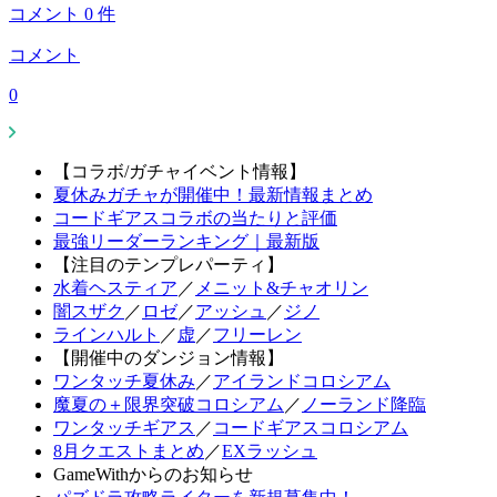
コメント
0
件
コメント
0
【コラボ/ガチャイベント情報】
夏休みガチャが開催中！最新情報まとめ
コードギアスコラボの当たりと評価
最強リーダーランキング｜最新版
【注目のテンプレパーティ】
水着ヘスティア
／
メニット&チャオリン
闇スザク
／
ロゼ
／
アッシュ
／
ジノ
ラインハルト
／
虚
／
フリーレン
【開催中のダンジョン情報】
ワンタッチ夏休み
／
アイランドコロシアム
魔夏の＋限界突破コロシアム
／
ノーランド降臨
ワンタッチギアス
／
コードギアスコロシアム
8月クエストまとめ
／
EXラッシュ
GameWithからのお知らせ