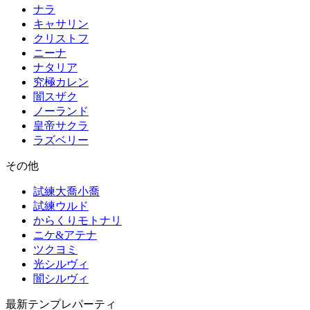
ナラ
キャサリン
クリストフ
ニーナ
ナタリア
究極カレン
闇スザク
ノーランド
皇帝サクラ
ラズベリー
その他
試練大喬小喬
試練ウルド
からくりモトナリ
ニケ&アテナ
ツクヨミ
光シルヴィ
闇シルヴィ
最新テンプレパーティ