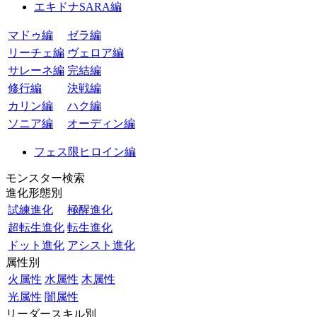
エキドナSARA編
マドゥ編
ゼラ編
リーチェ編
ヴェロア編
サレーネ編
完結編
修行編
決戦編
カリン編
ハク編
ソニア編
オーディン編
フェス限ヒロイン編
モンスター検索
進化形態別
試練進化
極醒進化
超転生進化
転生進化
ドット進化
アシスト進化
属性別
火属性
水属性
木属性
光属性
闇属性
リーダースキル別