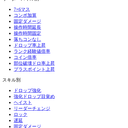
7×6マス
コンボ加算
固定ダメージ
操作時間延長
操作時間固定
落ちコンなし
ドロップ率上昇
ランク経験値倍率
コイン倍率
部位破壊ドロ率上昇
プラスポイント上昇
スキル別
ドロップ強化
強化ドロップ目覚め
ヘイスト
リーダーチェンジ
ロック
遅延
固定ダメージ