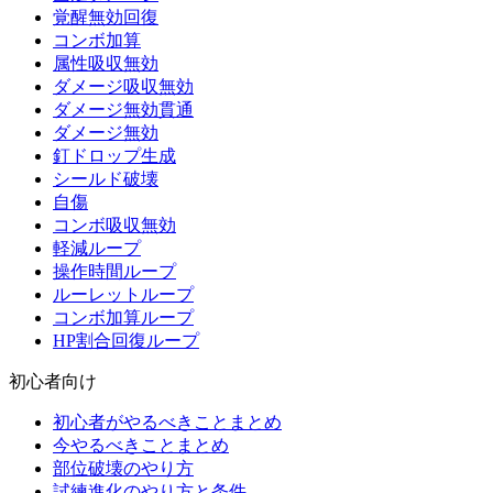
覚醒無効回復
コンボ加算
属性吸収無効
ダメージ吸収無効
ダメージ無効貫通
ダメージ無効
釘ドロップ生成
シールド破壊
自傷
コンボ吸収無効
軽減ループ
操作時間ループ
ルーレットループ
コンボ加算ループ
HP割合回復ループ
初心者向け
初心者がやるべきことまとめ
今やるべきことまとめ
部位破壊のやり方
試練進化のやり方と条件