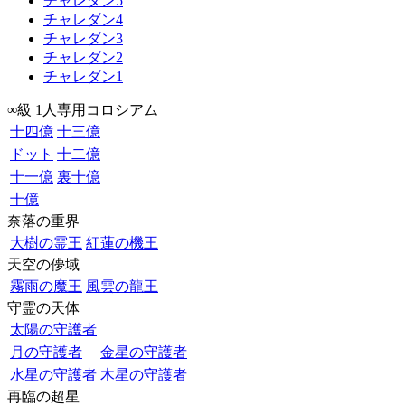
チャレダン5
チャレダン4
チャレダン3
チャレダン2
チャレダン1
∞級 1人専用コロシアム
十四億
十三億
ドット
十二億
十一億
裏十億
十億
奈落の重界
大樹の霊王
紅蓮の機王
天空の儚域
霧雨の魔王
風雲の龍王
守霊の天体
太陽の守護者
月の守護者
金星の守護者
水星の守護者
木星の守護者
再臨の超星