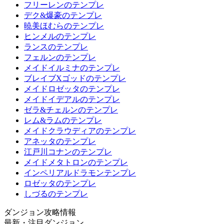
フリーレンのテンプレ
デク&爆豪のテンプレ
暁美ほむらのテンプレ
ヒンメルのテンプレ
ランスのテンプレ
フェルンのテンプレ
メイドイルミナのテンプレ
ブレイブXゴッドのテンプレ
メイドロゼッタのテンプレ
メイドイデアルのテンプレ
ゼラ&チェルンのテンプレ
レム&ラムのテンプレ
メイドクラウディアのテンプレ
アネッタのテンプレ
江戸川コナンのテンプレ
メイドメタトロンのテンプレ
インペリアルドラモンテンプレ
ロゼッタのテンプレ
しづるのテンプレ
ダンジョン攻略情報
最新・注目ダンジョン