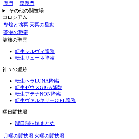
魔門
裏魔門
その他の闘技場
コロシアム
導煌と壊冥
天冥の星動
蒼潜の戦帝
龍族の聖雲
転生シルヴィ降臨
転生リューネ降臨
神々の聖跡
転生ヘラLUNA降臨
転生ゼウスGIGA降臨
転生アテナNON降臨
転生ヴァルキリーCIEL降臨
曜日闘技場
曜日闘技場まとめ
月曜の闘技場
火曜の闘技場