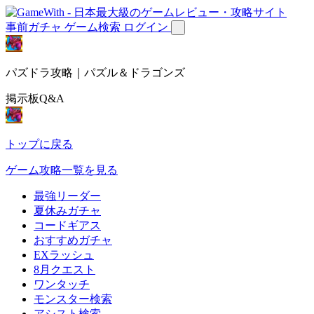
事前ガチャ
ゲーム検索
ログイン
パズドラ攻略｜パズル＆ドラゴンズ
掲示板Q&A
トップに戻る
ゲーム攻略一覧を見る
最強リーダー
夏休みガチャ
コードギアス
おすすめガチャ
EXラッシュ
8月クエスト
ワンタッチ
モンスター検索
アシスト検索