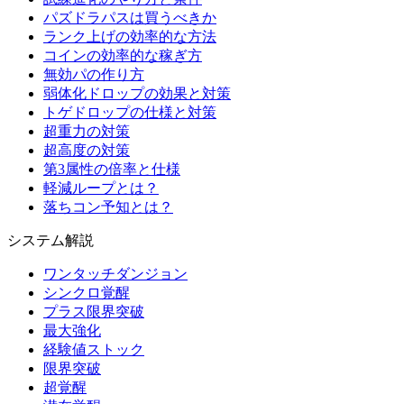
パズドラパスは買うべきか
ランク上げの効率的な方法
コインの効率的な稼ぎ方
無効パの作り方
弱体化ドロップの効果と対策
トゲドロップの仕様と対策
超重力の対策
超高度の対策
第3属性の倍率と仕様
軽減ループとは？
落ちコン予知とは？
システム解説
ワンタッチダンジョン
シンクロ覚醒
プラス限界突破
最大強化
経験値ストック
限界突破
超覚醒