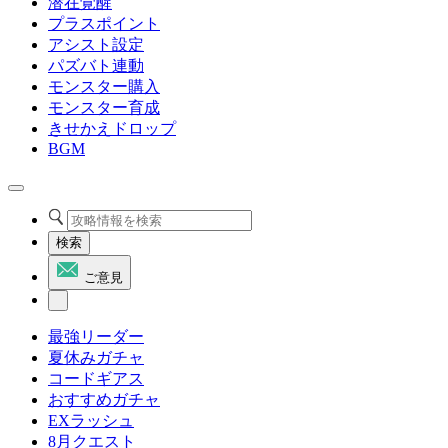
潜在覚醒
プラスポイント
アシスト設定
パズバト連動
モンスター購入
モンスター育成
きせかえドロップ
BGM
検索
ご意見
最強リーダー
夏休みガチャ
コードギアス
おすすめガチャ
EXラッシュ
8月クエスト