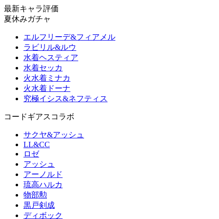
最新キャラ評価
夏休みガチャ
エルフリーデ&フィアメル
ラビリル&ルウ
水着ヘスティア
水着セッカ
火水着ミナカ
火水着ドーナ
究極イシス&ネフティス
コードギアスコラボ
サクヤ&アッシュ
LL&CC
ロゼ
アッシュ
アーノルド
琉高ハルカ
物部勲
黒戸剣成
ディボック