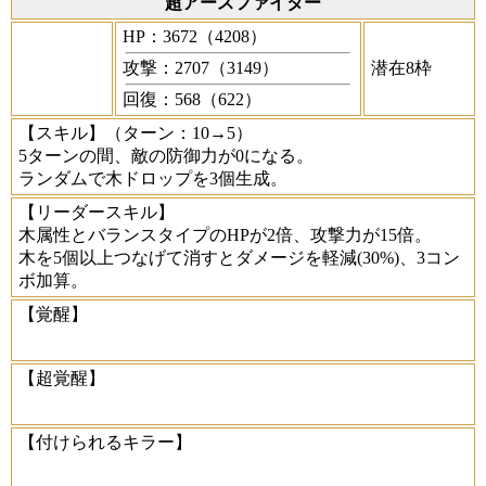
超アースファイター
HP：3672（4208）
攻撃：2707（3149）
潜在8枠
回復：568（622）
【スキル】
（ターン：10→5）
5ターンの間、敵の防御力が0になる。
ランダムで木ドロップを3個生成。
【リーダースキル】
木属性とバランスタイプのHPが2倍、攻撃力が15倍。
木を5個以上つなげて消すとダメージを軽減(30%)、3コン
ボ加算。
【覚醒】
【超覚醒】
【付けられるキラー】