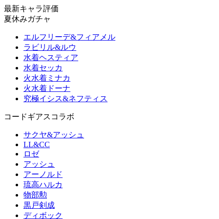
最新キャラ評価
夏休みガチャ
エルフリーデ&フィアメル
ラビリル&ルウ
水着ヘスティア
水着セッカ
火水着ミナカ
火水着ドーナ
究極イシス&ネフティス
コードギアスコラボ
サクヤ&アッシュ
LL&CC
ロゼ
アッシュ
アーノルド
琉高ハルカ
物部勲
黒戸剣成
ディボック