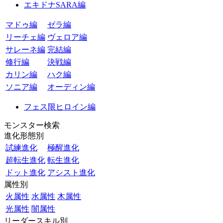
エキドナSARA編
マドゥ編
ゼラ編
リーチェ編
ヴェロア編
サレーネ編
完結編
修行編
決戦編
カリン編
ハク編
ソニア編
オーディン編
フェス限ヒロイン編
モンスター検索
進化形態別
試練進化
極醒進化
超転生進化
転生進化
ドット進化
アシスト進化
属性別
火属性
水属性
木属性
光属性
闇属性
リーダースキル別