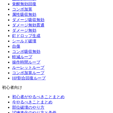
覚醒無効回復
コンボ加算
属性吸収無効
ダメージ吸収無効
ダメージ無効貫通
ダメージ無効
釘ドロップ生成
シールド破壊
自傷
コンボ吸収無効
軽減ループ
操作時間ループ
ルーレットループ
コンボ加算ループ
HP割合回復ループ
初心者向け
初心者がやるべきことまとめ
今やるべきことまとめ
部位破壊のやり方
試練進化のやり方と条件