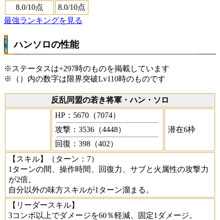
8.0
/10点
8.0
/10点
最強ランキングを見る
ハンソロの性能
※ステータスは+297時のものを掲載しています
※（）内の数字は限界突破Lv110時のものです
反乱同盟の若き将軍・ハン・ソロ
HP：5670（7074）
攻撃：3536（4448）
潜在6枠
回復：398（402）
【スキル】
（ターン：7）
1ターンの間、操作時間、回復力、サブと火属性の攻撃力
が2倍。
自分以外の味方スキルが1ターン溜まる。
【リーダースキル】
3コンボ以上でダメージを60％軽減、固定1ダメージ。