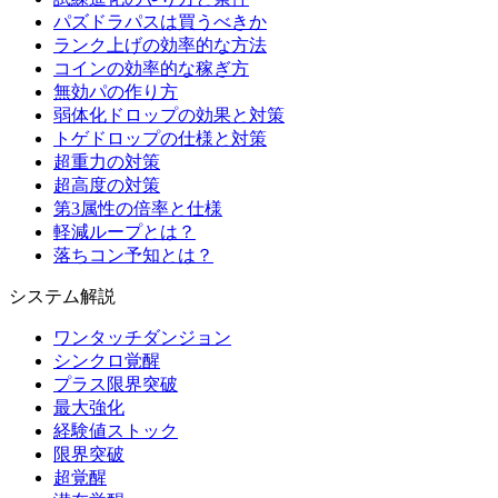
パズドラパスは買うべきか
ランク上げの効率的な方法
コインの効率的な稼ぎ方
無効パの作り方
弱体化ドロップの効果と対策
トゲドロップの仕様と対策
超重力の対策
超高度の対策
第3属性の倍率と仕様
軽減ループとは？
落ちコン予知とは？
システム解説
ワンタッチダンジョン
シンクロ覚醒
プラス限界突破
最大強化
経験値ストック
限界突破
超覚醒