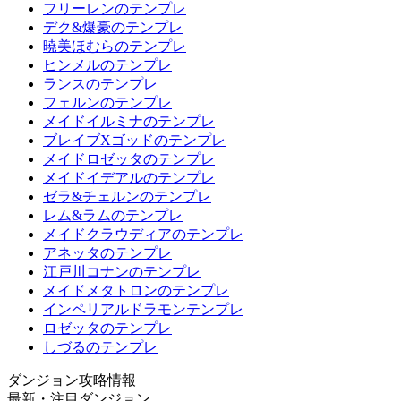
フリーレンのテンプレ
デク&爆豪のテンプレ
暁美ほむらのテンプレ
ヒンメルのテンプレ
ランスのテンプレ
フェルンのテンプレ
メイドイルミナのテンプレ
ブレイブXゴッドのテンプレ
メイドロゼッタのテンプレ
メイドイデアルのテンプレ
ゼラ&チェルンのテンプレ
レム&ラムのテンプレ
メイドクラウディアのテンプレ
アネッタのテンプレ
江戸川コナンのテンプレ
メイドメタトロンのテンプレ
インペリアルドラモンテンプレ
ロゼッタのテンプレ
しづるのテンプレ
ダンジョン攻略情報
最新・注目ダンジョン