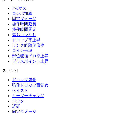
7×6マス
コンボ加算
固定ダメージ
操作時間延長
操作時間固定
落ちコンなし
ドロップ率上昇
ランク経験値倍率
コイン倍率
部位破壊ドロ率上昇
プラスポイント上昇
スキル別
ドロップ強化
強化ドロップ目覚め
ヘイスト
リーダーチェンジ
ロック
遅延
固定ダメージ