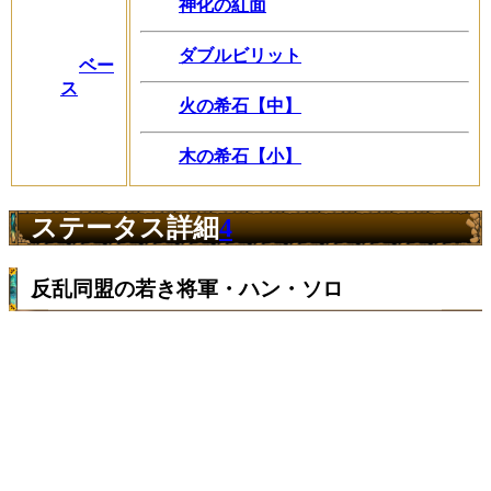
神化の紅面
ダブルビリット
ベー
ス
火の希石【中】
木の希石【小】
ステータス詳細
4
反乱同盟の若き将軍・ハン・ソロ