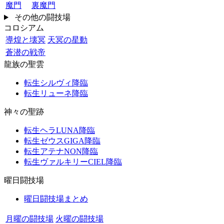
魔門
裏魔門
その他の闘技場
コロシアム
導煌と壊冥
天冥の星動
蒼潜の戦帝
龍族の聖雲
転生シルヴィ降臨
転生リューネ降臨
神々の聖跡
転生ヘラLUNA降臨
転生ゼウスGIGA降臨
転生アテナNON降臨
転生ヴァルキリーCIEL降臨
曜日闘技場
曜日闘技場まとめ
月曜の闘技場
火曜の闘技場