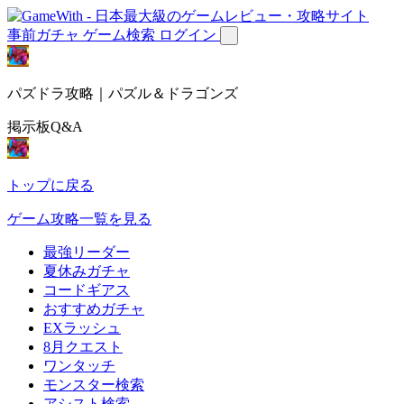
事前ガチャ
ゲーム検索
ログイン
パズドラ攻略｜パズル＆ドラゴンズ
掲示板Q&A
トップに戻る
ゲーム攻略一覧を見る
最強リーダー
夏休みガチャ
コードギアス
おすすめガチャ
EXラッシュ
8月クエスト
ワンタッチ
モンスター検索
アシスト検索