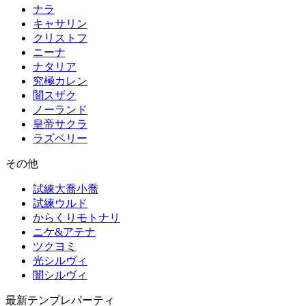
ナラ
キャサリン
クリストフ
ニーナ
ナタリア
究極カレン
闇スザク
ノーランド
皇帝サクラ
ラズベリー
その他
試練大喬小喬
試練ウルド
からくりモトナリ
ニケ&アテナ
ツクヨミ
光シルヴィ
闇シルヴィ
最新テンプレパーティ