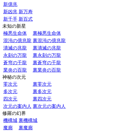
新億兆
新凶兆
新万寿
新千手
新百式
未知の新星
極悪生命体
裏極悪生命体
混沌の億兆龍
裏混沌の億兆龍
潰滅の兆龍
裏潰滅の兆龍
永刻の万龍
裏永刻の万龍
蒼穹の千龍
裏蒼穹の千龍
業炎の百龍
裏業炎の百龍
神秘の次元
零次元
裏零次元
多次元
裏多次元
四次元
裏四次元
次元の案内人
裏次元の案内人
修羅の幻界
機構城
裏機構城
魔廊
裏魔廊