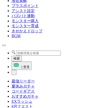
潜在覚醒
プラスポイント
アシスト設定
パズバト連動
モンスター購入
モンスター育成
きせかえドロップ
BGM
検索
ご意見
最強リーダー
夏休みガチャ
コードギアス
おすすめガチャ
EXラッシュ
8月クエスト