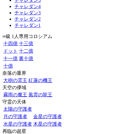
チャレダン5
チャレダン4
チャレダン3
チャレダン2
チャレダン1
∞級 1人専用コロシアム
十四億
十三億
ドット
十二億
十一億
裏十億
十億
奈落の重界
大樹の霊王
紅蓮の機王
天空の儚域
霧雨の魔王
風雲の龍王
守霊の天体
太陽の守護者
月の守護者
金星の守護者
水星の守護者
木星の守護者
再臨の超星