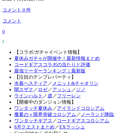
コメント
0
件
コメント
0
【コラボ/ガチャイベント情報】
夏休みガチャが開催中！最新情報まとめ
コードギアスコラボの当たりと評価
最強リーダーランキング｜最新版
【注目のテンプレパーティ】
水着ヘスティア
／
メニット&チャオリン
闇スザク
／
ロゼ
／
アッシュ
／
ジノ
ラインハルト
／
虚
／
フリーレン
【開催中のダンジョン情報】
ワンタッチ夏休み
／
アイランドコロシアム
魔夏の＋限界突破コロシアム
／
ノーランド降臨
ワンタッチギアス
／
コードギアスコロシアム
8月クエストまとめ
／
EXラッシュ