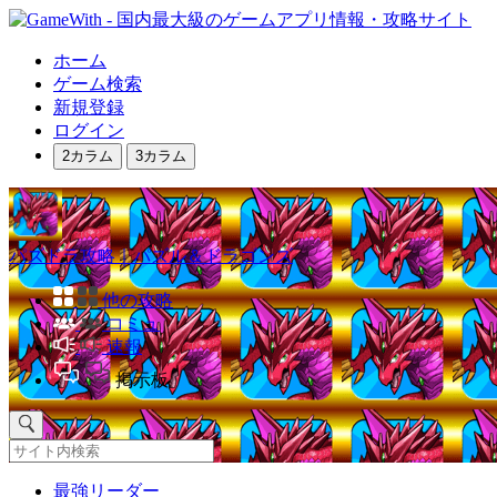
ホーム
ゲーム検索
新規登録
ログイン
2カラム
3カラム
パズドラ攻略｜パズル＆ドラゴンズ
他の攻略
コミュ
速報
掲示板
最強リーダー