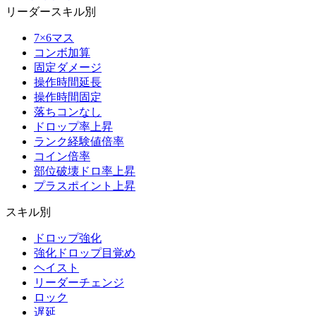
リーダースキル別
7×6マス
コンボ加算
固定ダメージ
操作時間延長
操作時間固定
落ちコンなし
ドロップ率上昇
ランク経験値倍率
コイン倍率
部位破壊ドロ率上昇
プラスポイント上昇
スキル別
ドロップ強化
強化ドロップ目覚め
ヘイスト
リーダーチェンジ
ロック
遅延