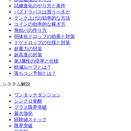
試練進化のやり方と条件
パズドラパスは買うべきか
ランク上げの効率的な方法
コインの効率的な稼ぎ方
無効パの作り方
弱体化ドロップの効果と対策
トゲドロップの仕様と対策
超重力の対策
超高度の対策
第3属性の倍率と仕様
軽減ループとは？
落ちコン予知とは？
システム解説
ワンタッチダンジョン
シンクロ覚醒
プラス限界突破
最大強化
経験値ストック
限界突破