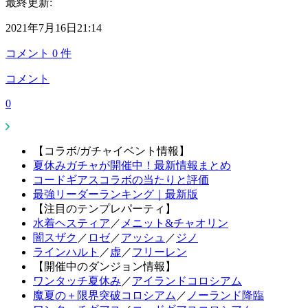
最終更新:
2021年7月16日21:14
コメント
0
件
コメント
0
【コラボ/ガチャイベント情報】
夏休みガチャが開催中！最新情報まとめ
コードギアスコラボの当たりと評価
最強リーダーランキング｜最新版
【注目のテンプレパーティ】
水着ヘスティア
／
メニット&チャオリン
闇スザク
／
ロゼ
／
アッシュ
／
ジノ
ラインハルト
／
虚
／
フリーレン
【開催中のダンジョン情報】
ワンタッチ夏休み
／
アイランドコロシアム
魔夏の＋限界突破コロシアム
／
ノーランド降臨