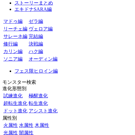
ストーリーまとめ
エキドナSARA編
マドゥ編
ゼラ編
リーチェ編
ヴェロア編
サレーネ編
完結編
修行編
決戦編
カリン編
ハク編
ソニア編
オーディン編
フェス限ヒロイン編
モンスター検索
進化形態別
試練進化
極醒進化
超転生進化
転生進化
ドット進化
アシスト進化
属性別
火属性
水属性
木属性
光属性
闇属性