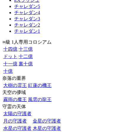
EXラッシュ
チャレダン5
チャレダン4
チャレダン3
チャレダン2
チャレダン1
∞級 1人専用コロシアム
十四億
十三億
ドット
十二億
十一億
裏十億
十億
奈落の重界
大樹の霊王
紅蓮の機王
天空の儚域
霧雨の魔王
風雲の龍王
守霊の天体
太陽の守護者
月の守護者
金星の守護者
水星の守護者
木星の守護者