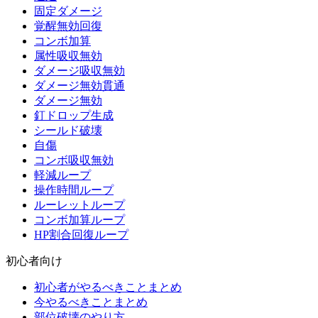
固定ダメージ
覚醒無効回復
コンボ加算
属性吸収無効
ダメージ吸収無効
ダメージ無効貫通
ダメージ無効
釘ドロップ生成
シールド破壊
自傷
コンボ吸収無効
軽減ループ
操作時間ループ
ルーレットループ
コンボ加算ループ
HP割合回復ループ
初心者向け
初心者がやるべきことまとめ
今やるべきことまとめ
部位破壊のやり方