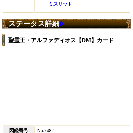
ミスリット
ステータス詳細
0
聖霊王・アルファディオス【DM】カード
図鑑番号
No.7482