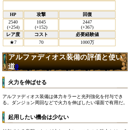
HP
攻撃
回復
2540
1045
2447
(+254)
(+152)
(+367)
レア度
コスト
必要経験値
★7
70
1000万
アルファディオス装備の評価と使い
道
0
火力を伸ばせる
アルファディオス装備は体力キラーと光列強化を付与でき
る。ダンジョン周回などで火力を伸ばしたい場面で有用だ。
起用したい機会は少ない