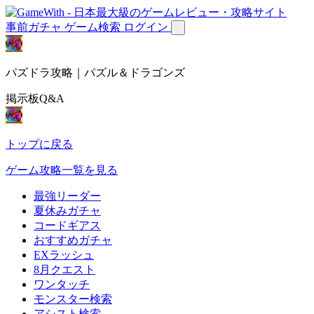
事前ガチャ
ゲーム検索
ログイン
パズドラ攻略｜パズル＆ドラゴンズ
掲示板Q&A
トップに戻る
ゲーム攻略一覧を見る
最強リーダー
夏休みガチャ
コードギアス
おすすめガチャ
EXラッシュ
8月クエスト
ワンタッチ
モンスター検索
アシスト検索