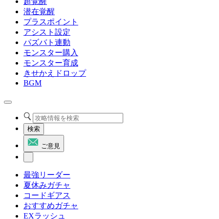
超覚醒
潜在覚醒
プラスポイント
アシスト設定
パズバト連動
モンスター購入
モンスター育成
きせかえドロップ
BGM
検索
ご意見
最強リーダー
夏休みガチャ
コードギアス
おすすめガチャ
EXラッシュ