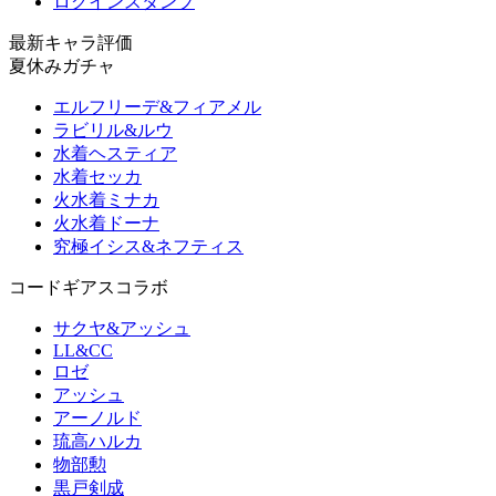
ログインスタンプ
最新キャラ評価
夏休みガチャ
エルフリーデ&フィアメル
ラビリル&ルウ
水着ヘスティア
水着セッカ
火水着ミナカ
火水着ドーナ
究極イシス&ネフティス
コードギアスコラボ
サクヤ&アッシュ
LL&CC
ロゼ
アッシュ
アーノルド
琉高ハルカ
物部勲
黒戸剣成