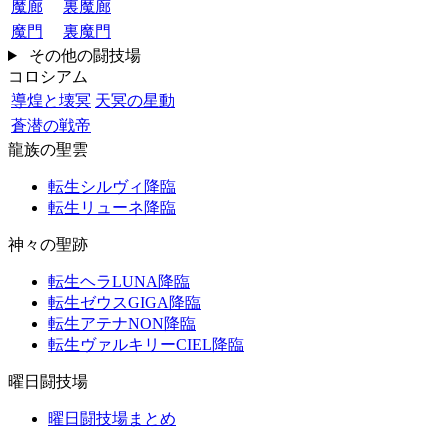
魔廊
裏魔廊
魔門
裏魔門
その他の闘技場
コロシアム
導煌と壊冥
天冥の星動
蒼潜の戦帝
龍族の聖雲
転生シルヴィ降臨
転生リューネ降臨
神々の聖跡
転生ヘラLUNA降臨
転生ゼウスGIGA降臨
転生アテナNON降臨
転生ヴァルキリーCIEL降臨
曜日闘技場
曜日闘技場まとめ