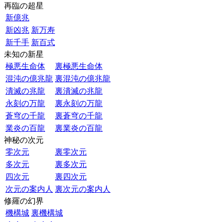
再臨の超星
新億兆
新凶兆
新万寿
新千手
新百式
未知の新星
極悪生命体
裏極悪生命体
混沌の億兆龍
裏混沌の億兆龍
潰滅の兆龍
裏潰滅の兆龍
永刻の万龍
裏永刻の万龍
蒼穹の千龍
裏蒼穹の千龍
業炎の百龍
裏業炎の百龍
神秘の次元
零次元
裏零次元
多次元
裏多次元
四次元
裏四次元
次元の案内人
裏次元の案内人
修羅の幻界
機構城
裏機構城