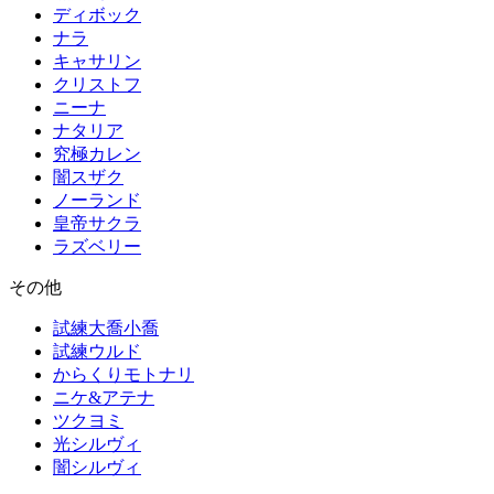
ディボック
ナラ
キャサリン
クリストフ
ニーナ
ナタリア
究極カレン
闇スザク
ノーランド
皇帝サクラ
ラズベリー
その他
試練大喬小喬
試練ウルド
からくりモトナリ
ニケ&アテナ
ツクヨミ
光シルヴィ
闇シルヴィ