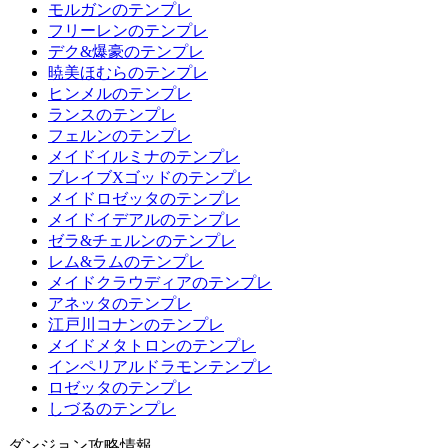
モルガンのテンプレ
フリーレンのテンプレ
デク&爆豪のテンプレ
暁美ほむらのテンプレ
ヒンメルのテンプレ
ランスのテンプレ
フェルンのテンプレ
メイドイルミナのテンプレ
ブレイブXゴッドのテンプレ
メイドロゼッタのテンプレ
メイドイデアルのテンプレ
ゼラ&チェルンのテンプレ
レム&ラムのテンプレ
メイドクラウディアのテンプレ
アネッタのテンプレ
江戸川コナンのテンプレ
メイドメタトロンのテンプレ
インペリアルドラモンテンプレ
ロゼッタのテンプレ
しづるのテンプレ
ダンジョン攻略情報