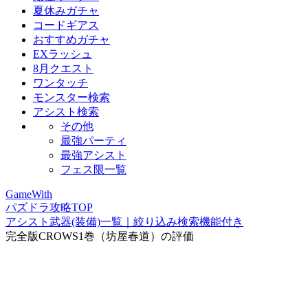
夏休みガチャ
コードギアス
おすすめガチャ
EXラッシュ
8月クエスト
ワンタッチ
モンスター検索
アシスト検索
その他
最強パーティ
最強アシスト
フェス限一覧
GameWith
パズドラ攻略TOP
アシスト武器(装備)一覧｜絞り込み検索機能付き
完全版CROWS1巻（坊屋春道）の評価