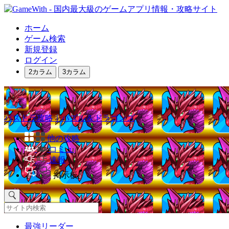
ホーム
ゲーム検索
新規登録
ログイン
2カラム
3カラム
パズドラ攻略｜パズル＆ドラゴンズ
他の攻略
コミュ
速報
掲示板
最強リーダー