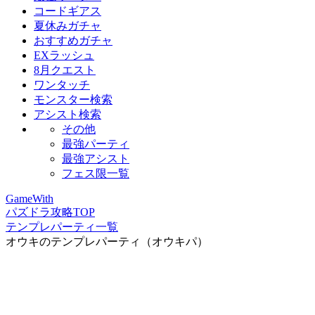
コードギアス
夏休みガチャ
おすすめガチャ
EXラッシュ
8月クエスト
ワンタッチ
モンスター検索
アシスト検索
その他
最強パーティ
最強アシスト
フェス限一覧
GameWith
パズドラ攻略TOP
テンプレパーティ一覧
オウキのテンプレパーティ（オウキパ）