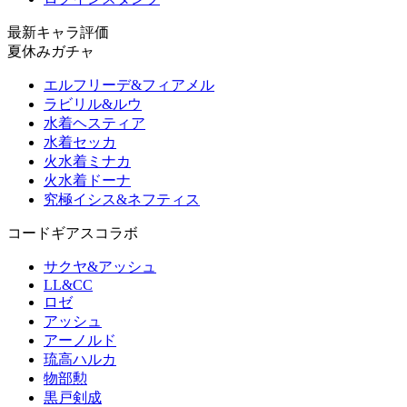
最新キャラ評価
夏休みガチャ
エルフリーデ&フィアメル
ラビリル&ルウ
水着ヘスティア
水着セッカ
火水着ミナカ
火水着ドーナ
究極イシス&ネフティス
コードギアスコラボ
サクヤ&アッシュ
LL&CC
ロゼ
アッシュ
アーノルド
琉高ハルカ
物部勲
黒戸剣成