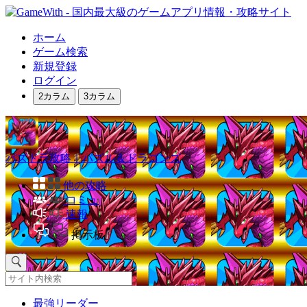
ホーム
ゲーム検索
新規登録
ログイン
2カラム
3カラム
パズドラ攻略｜パズル＆ドラゴンズ
他の攻略
コミュ
速報
掲示板
最強リーダー