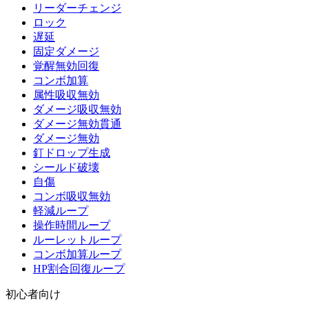
リーダーチェンジ
ロック
遅延
固定ダメージ
覚醒無効回復
コンボ加算
属性吸収無効
ダメージ吸収無効
ダメージ無効貫通
ダメージ無効
釘ドロップ生成
シールド破壊
自傷
コンボ吸収無効
軽減ループ
操作時間ループ
ルーレットループ
コンボ加算ループ
HP割合回復ループ
初心者向け