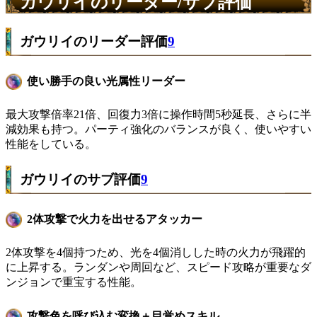
ガウリイのリーダー/サブ評価
ガウリイのリーダー評価
9
使い勝手の良い光属性リーダー
最大攻撃倍率21倍、回復力3倍に操作時間5秒延長、さらに半
減効果も持つ。パーティ強化のバランスが良く、使いやすい
性能をしている。
ガウリイのサブ評価
9
2体攻撃で火力を出せるアタッカー
2体攻撃を4個持つため、光を4個消しした時の火力が飛躍的
に上昇する。ランダンや周回など、スピード攻略が重要なダ
ンジョンで重宝する性能。
攻撃色を呼び込む変換＋目覚めスキル