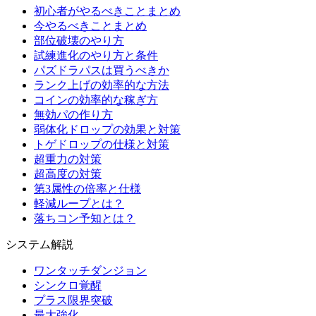
初心者がやるべきことまとめ
今やるべきことまとめ
部位破壊のやり方
試練進化のやり方と条件
パズドラパスは買うべきか
ランク上げの効率的な方法
コインの効率的な稼ぎ方
無効パの作り方
弱体化ドロップの効果と対策
トゲドロップの仕様と対策
超重力の対策
超高度の対策
第3属性の倍率と仕様
軽減ループとは？
落ちコン予知とは？
システム解説
ワンタッチダンジョン
シンクロ覚醒
プラス限界突破
最大強化