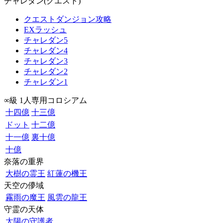
チャレダン(クエスト)
クエストダンジョン攻略
EXラッシュ
チャレダン5
チャレダン4
チャレダン3
チャレダン2
チャレダン1
∞級 1人専用コロシアム
十四億
十三億
ドット
十二億
十一億
裏十億
十億
奈落の重界
大樹の霊王
紅蓮の機王
天空の儚域
霧雨の魔王
風雲の龍王
守霊の天体
太陽の守護者