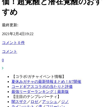
価！超覚醒と潜在覚醒のおす
すめ
最終更新:
2021年2月4日19:22
コメント
0
件
コメント
0
【コラボ/ガチャイベント情報】
夏休みガチャの最新情報まとめ！8/7開催
コードギアスコラボの当たりと評価
最強リーダーランキング｜最新版
【注目のテンプレパーティ】
闇スザク
／
ロゼ
／
アッシュ
／
ジノ
ラインハルト
／
虚
／
フリーレン