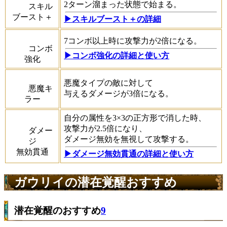
2ターン溜まった状態で始まる。
スキル
ブースト＋
▶スキルブースト＋の詳細
7コンボ以上時に攻撃力が2倍になる。
コンボ
▶コンボ強化の詳細と使い方
強化
悪魔タイプの敵に対して
悪魔キ
与えるダメージが3倍になる。
ラー
自分の属性を3×3の正方形で消した時、
攻撃力が2.5倍になり、
ダメー
ダメージ無効を無視して攻撃する。
ジ
無効貫通
▶ダメージ無効貫通の詳細と使い方
ガウリイの潜在覚醒おすすめ
潜在覚醒のおすすめ
9