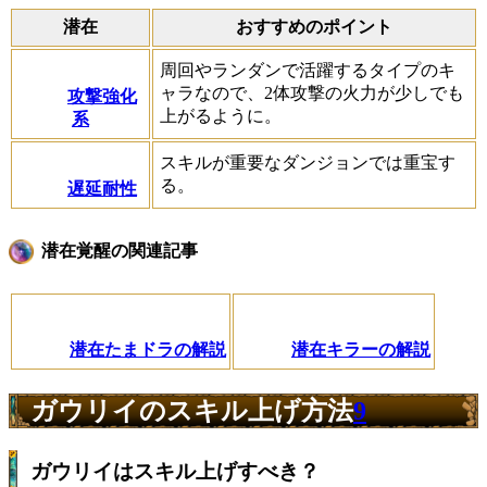
潜在
おすすめのポイント
周回やランダンで活躍するタイプのキ
ャラなので、2体攻撃の火力が少しでも
攻撃強化
上がるように。
系
スキルが重要なダンジョンでは重宝す
る。
遅延耐性
潜在覚醒の関連記事
潜在たまドラの解説
潜在キラーの解説
ガウリイのスキル上げ方法
9
ガウリイはスキル上げすべき？