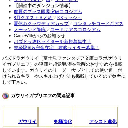
【開催中のダンジョン情報】
魔夏のプラス限界突破コロシアム
8月クエストまとめ
／
EXラッシュ
夏休みクラウディアカップ
／
ワンタッチコードギアス
ノーランド降臨
／
コードギアスコロシアム
GameWithからのお知らせ
パズドラ攻略ライターを新規募集中！
未経験可&完全在宅！攻略ライター募集！
パズドラガウリイ（富士見ファンタジア文庫コラボ/ガウリ
イガブリエフ）の評価と超覚醒/潜在覚醒のおすすめを掲載
しています。ガウリイのリーダー/サブとしての使い道、付
けられるキラーやスキル上げ方法も掲載しているので参考に
して下さい。
ガウリイガブリエフの関連記事
ガウリイ
究極進化
アシスト進化