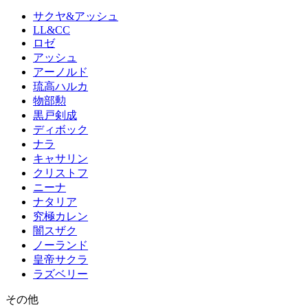
サクヤ&アッシュ
LL&CC
ロゼ
アッシュ
アーノルド
琉高ハルカ
物部勲
黒戸剣成
ディボック
ナラ
キャサリン
クリストフ
ニーナ
ナタリア
究極カレン
闇スザク
ノーランド
皇帝サクラ
ラズベリー
その他