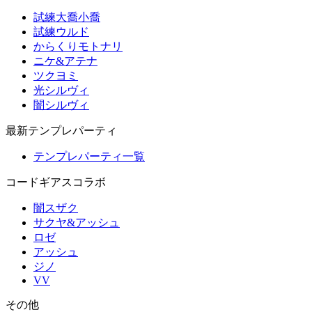
試練大喬小喬
試練ウルド
からくりモトナリ
ニケ&アテナ
ツクヨミ
光シルヴィ
闇シルヴィ
最新テンプレパーティ
テンプレパーティ一覧
コードギアスコラボ
闇スザク
サクヤ&アッシュ
ロゼ
アッシュ
ジノ
VV
その他