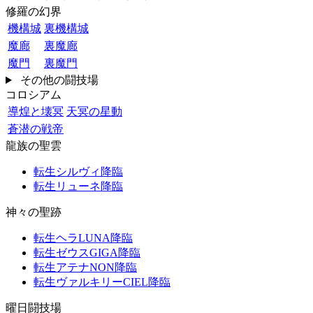
修羅の幻界
機構城
裏機構城
魔廊
裏魔廊
魔門
裏魔門
その他の闘技場
コロシアム
導煌と壊冥
天冥の星動
蒼潜の戦帝
龍族の聖雲
転生シルヴィ降臨
転生リューネ降臨
神々の聖跡
転生ヘラLUNA降臨
転生ゼウスGIGA降臨
転生アテナNON降臨
転生ヴァルキリーCIEL降臨
曜日闘技場