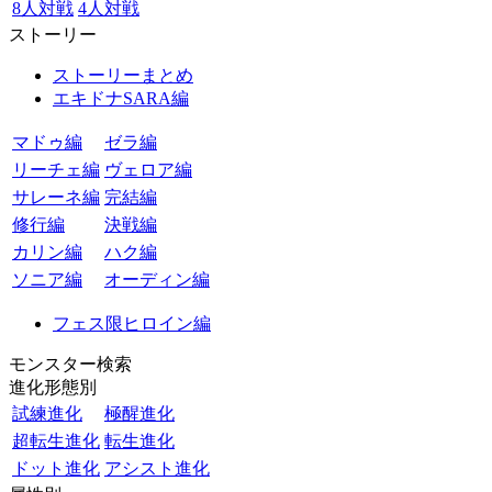
8人対戦
4人対戦
ストーリー
ストーリーまとめ
エキドナSARA編
マドゥ編
ゼラ編
リーチェ編
ヴェロア編
サレーネ編
完結編
修行編
決戦編
カリン編
ハク編
ソニア編
オーディン編
フェス限ヒロイン編
モンスター検索
進化形態別
試練進化
極醒進化
超転生進化
転生進化
ドット進化
アシスト進化