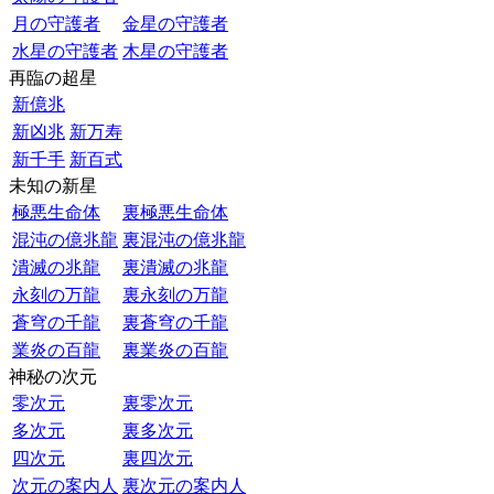
月の守護者
金星の守護者
水星の守護者
木星の守護者
再臨の超星
新億兆
新凶兆
新万寿
新千手
新百式
未知の新星
極悪生命体
裏極悪生命体
混沌の億兆龍
裏混沌の億兆龍
潰滅の兆龍
裏潰滅の兆龍
永刻の万龍
裏永刻の万龍
蒼穹の千龍
裏蒼穹の千龍
業炎の百龍
裏業炎の百龍
神秘の次元
零次元
裏零次元
多次元
裏多次元
四次元
裏四次元
次元の案内人
裏次元の案内人