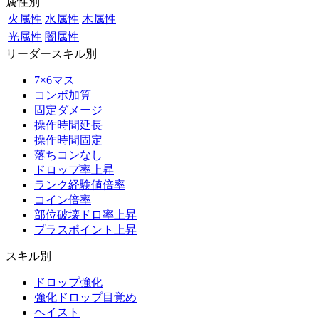
属性別
火属性
水属性
木属性
光属性
闇属性
リーダースキル別
7×6マス
コンボ加算
固定ダメージ
操作時間延長
操作時間固定
落ちコンなし
ドロップ率上昇
ランク経験値倍率
コイン倍率
部位破壊ドロ率上昇
プラスポイント上昇
スキル別
ドロップ強化
強化ドロップ目覚め
ヘイスト