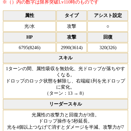
※（）内の数字は限界突破Lv110時のものです
属性
タイプ
アシスト設定
光/水
攻撃
○
HP
攻撃
回復
6795(8246)
2990(3614)
320(326)
スキル
1ターンの間、属性吸収を無効化、光ドロップが落ちやす
くなる。
ドロップのロック状態を解除し、右端縦1列を光ドロップ
に変化。
（ターン：13 → 8）
リーダースキル
光属性の攻撃力と回復力が3倍。
ドロップ操作を5秒延長。
光を4個以上つなげて消すとダメージを半減、攻撃力が7