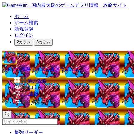
ホーム
ゲーム検索
新規登録
ログイン
2カラム
3カラム
パズドラ攻略｜パズル＆ドラゴンズ
他の攻略
コミュ
速報
掲示板
最強リーダー