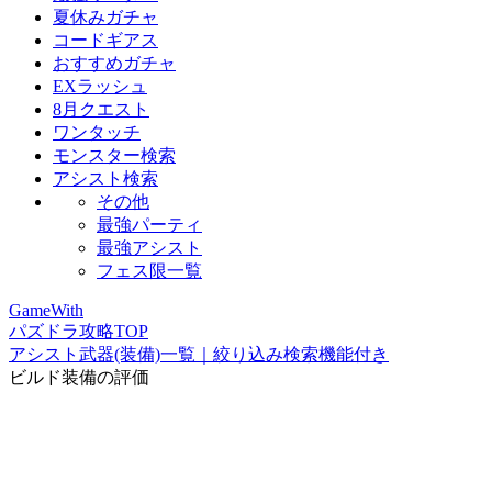
夏休みガチャ
コードギアス
おすすめガチャ
EXラッシュ
8月クエスト
ワンタッチ
モンスター検索
アシスト検索
その他
最強パーティ
最強アシスト
フェス限一覧
GameWith
パズドラ攻略TOP
アシスト武器(装備)一覧｜絞り込み検索機能付き
ビルド装備の評価