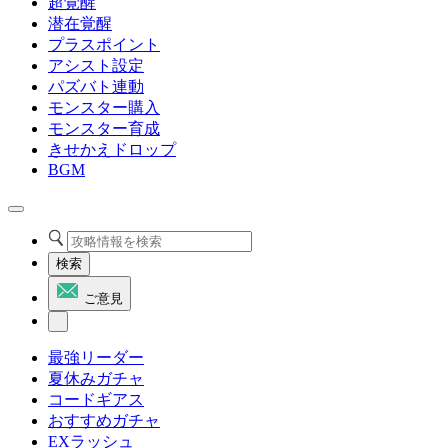
超覚醒
潜在覚醒
プラスポイント
アシスト設定
パズバト連動
モンスター購入
モンスター育成
きせかえドロップ
BGM
検索
ご意見
最強リーダー
夏休みガチャ
コードギアス
おすすめガチャ
EXラッシュ