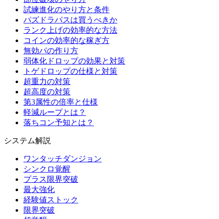
試練進化のやり方と条件
パズドラパスは買うべきか
ランク上げの効率的な方法
コインの効率的な稼ぎ方
無効パの作り方
弱体化ドロップの効果と対策
トゲドロップの仕様と対策
超重力の対策
超高度の対策
第3属性の倍率と仕様
軽減ループとは？
落ちコン予知とは？
システム解説
ワンタッチダンジョン
シンクロ覚醒
プラス限界突破
最大強化
経験値ストック
限界突破