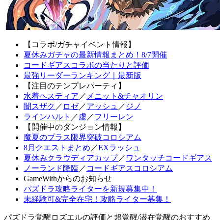
【コラボ/ガチャイベント情報】
夏休みガチャの最新情報まとめ！8/7開催
コードギアスコラボの当たりと評価
最強リーダーランキング｜最新版
【注目のテンプレパーティ】
水着ヘスティア
／
メニット&チャオリン
闇スザク
／
ロゼ
／
アッシュ
／
ジノ
ラインハルト
／
虚
／
フリーレン
【開催中のダンジョン情報】
魔夏のプラス限界突破コロシアム
8月クエストまとめ
／
EXラッシュ
夏休みクラウディアカップ
／
ワンタッチコードギアス
ノーランド降臨
／
コードギアスコロシアム
GameWithからのお知らせ
パズドラ攻略ライターを新規募集中！
未経験可&完全在宅！攻略ライター募集！
パズドラ覚醒ロズエルの評価と超覚醒/潜在覚醒のおすすめ