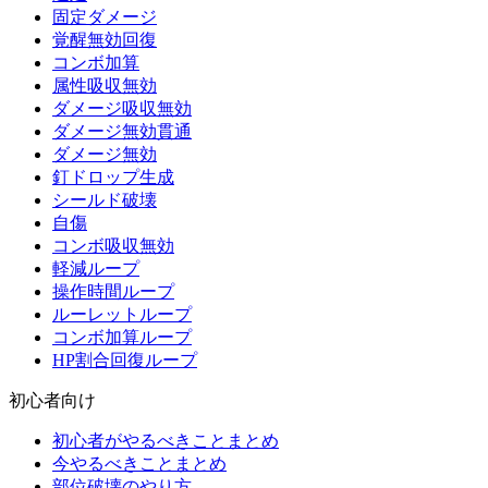
固定ダメージ
覚醒無効回復
コンボ加算
属性吸収無効
ダメージ吸収無効
ダメージ無効貫通
ダメージ無効
釘ドロップ生成
シールド破壊
自傷
コンボ吸収無効
軽減ループ
操作時間ループ
ルーレットループ
コンボ加算ループ
HP割合回復ループ
初心者向け
初心者がやるべきことまとめ
今やるべきことまとめ
部位破壊のやり方