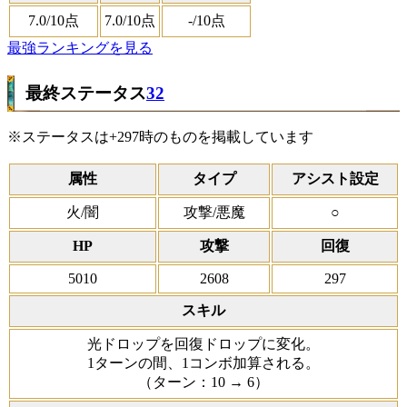
7.0
/10点
7.0
/10点
-
/10点
最強ランキングを見る
最終ステータス
32
※ステータスは+297時のものを掲載しています
属性
タイプ
アシスト設定
火/闇
攻撃/悪魔
○
HP
攻撃
回復
5010
2608
297
スキル
光ドロップを回復ドロップに変化。
1ターンの間、1コンボ加算される。
（ターン：10 → 6）