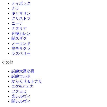
ディボック
ナラ
キャサリン
クリストフ
ニーナ
ナタリア
究極カレン
闇スザク
ノーランド
皇帝サクラ
ラズベリー
その他
試練大喬小喬
試練ウルド
からくりモトナリ
ニケ&アテナ
ツクヨミ
光シルヴィ
闇シルヴィ