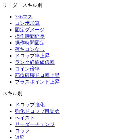
リーダースキル別
7×6マス
コンボ加算
固定ダメージ
操作時間延長
操作時間固定
落ちコンなし
ドロップ率上昇
ランク経験値倍率
コイン倍率
部位破壊ドロ率上昇
プラスポイント上昇
スキル別
ドロップ強化
強化ドロップ目覚め
ヘイスト
リーダーチェンジ
ロック
遅延