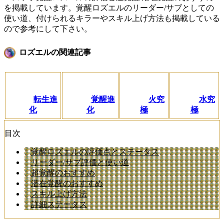
を掲載しています。覚醒ロズエルのリーダー/サブとしての
使い道、付けられるキラーやスキル上げ方法も掲載している
ので参考にして下さい。
ロズエルの関連記事
転生進
覚醒進
火究
水究
化
化
極
極
目次
覚醒ロズエルの評価点とステータス
リーダー/サブ評価と使い道
超覚醒のおすすめ
潜在覚醒のおすすめ
スキル上げ方法
詳細ステータス