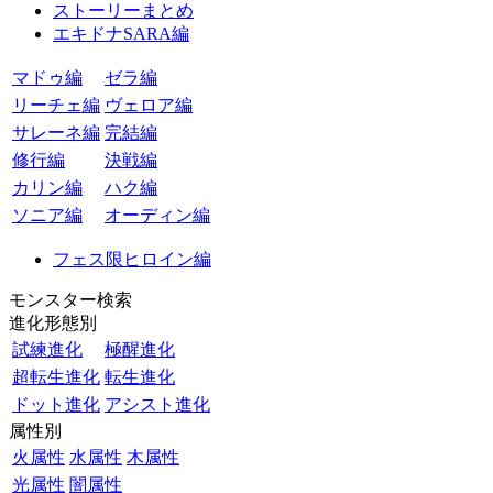
ストーリーまとめ
エキドナSARA編
マドゥ編
ゼラ編
リーチェ編
ヴェロア編
サレーネ編
完結編
修行編
決戦編
カリン編
ハク編
ソニア編
オーディン編
フェス限ヒロイン編
モンスター検索
進化形態別
試練進化
極醒進化
超転生進化
転生進化
ドット進化
アシスト進化
属性別
火属性
水属性
木属性
光属性
闇属性