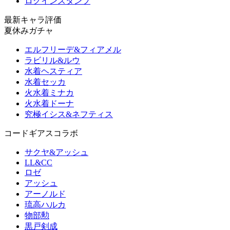
ログインスタンプ
最新キャラ評価
夏休みガチャ
エルフリーデ&フィアメル
ラビリル&ルウ
水着ヘスティア
水着セッカ
火水着ミナカ
火水着ドーナ
究極イシス&ネフティス
コードギアスコラボ
サクヤ&アッシュ
LL&CC
ロゼ
アッシュ
アーノルド
琉高ハルカ
物部勲
黒戸剣成