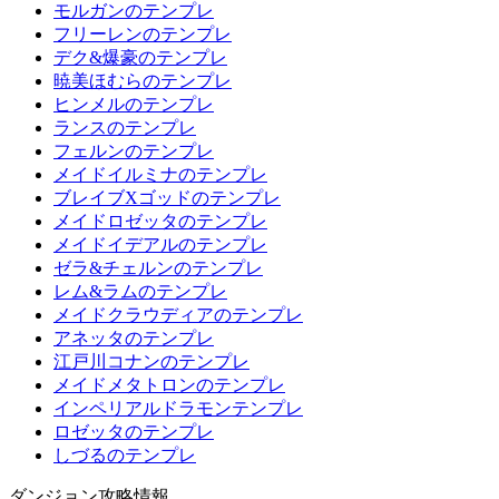
モルガンのテンプレ
フリーレンのテンプレ
デク&爆豪のテンプレ
暁美ほむらのテンプレ
ヒンメルのテンプレ
ランスのテンプレ
フェルンのテンプレ
メイドイルミナのテンプレ
ブレイブXゴッドのテンプレ
メイドロゼッタのテンプレ
メイドイデアルのテンプレ
ゼラ&チェルンのテンプレ
レム&ラムのテンプレ
メイドクラウディアのテンプレ
アネッタのテンプレ
江戸川コナンのテンプレ
メイドメタトロンのテンプレ
インペリアルドラモンテンプレ
ロゼッタのテンプレ
しづるのテンプレ
ダンジョン攻略情報