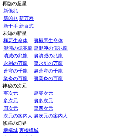
再臨の超星
新億兆
新凶兆
新万寿
新千手
新百式
未知の新星
極悪生命体
裏極悪生命体
混沌の億兆龍
裏混沌の億兆龍
潰滅の兆龍
裏潰滅の兆龍
永刻の万龍
裏永刻の万龍
蒼穹の千龍
裏蒼穹の千龍
業炎の百龍
裏業炎の百龍
神秘の次元
零次元
裏零次元
多次元
裏多次元
四次元
裏四次元
次元の案内人
裏次元の案内人
修羅の幻界
機構城
裏機構城