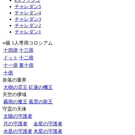
EXラッシュ
チャレダン5
チャレダン4
チャレダン3
チャレダン2
チャレダン1
∞級 1人専用コロシアム
十四億
十三億
ドット
十二億
十一億
裏十億
十億
奈落の重界
大樹の霊王
紅蓮の機王
天空の儚域
霧雨の魔王
風雲の龍王
守霊の天体
太陽の守護者
月の守護者
金星の守護者
水星の守護者
木星の守護者