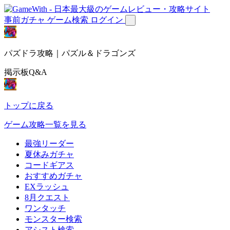
事前ガチャ
ゲーム検索
ログイン
パズドラ攻略｜パズル＆ドラゴンズ
掲示板Q&A
トップに戻る
ゲーム攻略一覧を見る
最強リーダー
夏休みガチャ
コードギアス
おすすめガチャ
EXラッシュ
8月クエスト
ワンタッチ
モンスター検索
アシスト検索