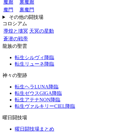
魔廊
裏魔廊
魔門
裏魔門
その他の闘技場
コロシアム
導煌と壊冥
天冥の星動
蒼潜の戦帝
龍族の聖雲
転生シルヴィ降臨
転生リューネ降臨
神々の聖跡
転生ヘラLUNA降臨
転生ゼウスGIGA降臨
転生アテナNON降臨
転生ヴァルキリーCIEL降臨
曜日闘技場
曜日闘技場まとめ