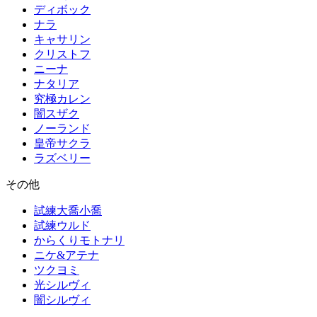
ディボック
ナラ
キャサリン
クリストフ
ニーナ
ナタリア
究極カレン
闇スザク
ノーランド
皇帝サクラ
ラズベリー
その他
試練大喬小喬
試練ウルド
からくりモトナリ
ニケ&アテナ
ツクヨミ
光シルヴィ
闇シルヴィ