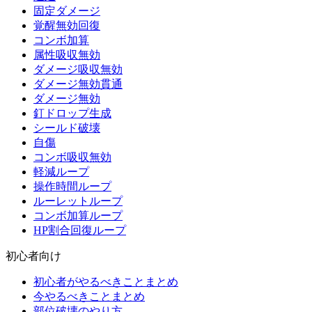
固定ダメージ
覚醒無効回復
コンボ加算
属性吸収無効
ダメージ吸収無効
ダメージ無効貫通
ダメージ無効
釘ドロップ生成
シールド破壊
自傷
コンボ吸収無効
軽減ループ
操作時間ループ
ルーレットループ
コンボ加算ループ
HP割合回復ループ
初心者向け
初心者がやるべきことまとめ
今やるべきことまとめ
部位破壊のやり方