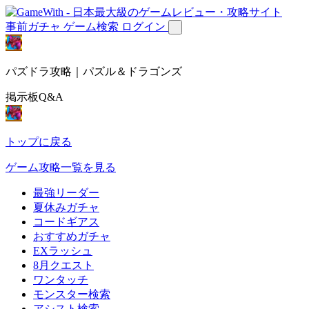
事前ガチャ
ゲーム検索
ログイン
パズドラ攻略｜パズル＆ドラゴンズ
掲示板Q&A
トップに戻る
ゲーム攻略一覧を見る
最強リーダー
夏休みガチャ
コードギアス
おすすめガチャ
EXラッシュ
8月クエスト
ワンタッチ
モンスター検索
アシスト検索