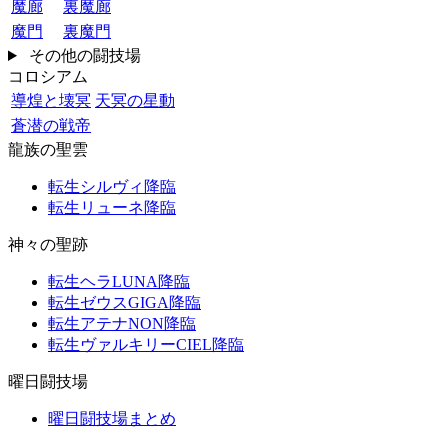
魔廊
裏魔廊
魔門
裏魔門
その他の闘技場
コロシアム
導煌と壊冥
天冥の星動
蒼潜の戦帝
龍族の聖雲
転生シルヴィ降臨
転生リューネ降臨
神々の聖跡
転生ヘラLUNA降臨
転生ゼウスGIGA降臨
転生アテナNON降臨
転生ヴァルキリーCIEL降臨
曜日闘技場
曜日闘技場まとめ