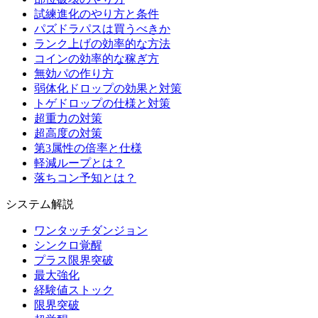
試練進化のやり方と条件
パズドラパスは買うべきか
ランク上げの効率的な方法
コインの効率的な稼ぎ方
無効パの作り方
弱体化ドロップの効果と対策
トゲドロップの仕様と対策
超重力の対策
超高度の対策
第3属性の倍率と仕様
軽減ループとは？
落ちコン予知とは？
システム解説
ワンタッチダンジョン
シンクロ覚醒
プラス限界突破
最大強化
経験値ストック
限界突破