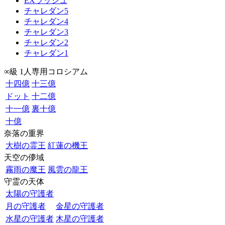
EXラッシュ
チャレダン5
チャレダン4
チャレダン3
チャレダン2
チャレダン1
∞級 1人専用コロシアム
十四億
十三億
ドット
十二億
十一億
裏十億
十億
奈落の重界
大樹の霊王
紅蓮の機王
天空の儚域
霧雨の魔王
風雲の龍王
守霊の天体
太陽の守護者
月の守護者
金星の守護者
水星の守護者
木星の守護者