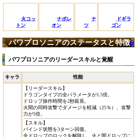
火コッ
ナポレ
ナ
ドギラ
トン
オン
ツ
ゴン
パワプロソニアのステータスと特徴
6
パワプロソニアのリーダースキルと覚醒
キャラ
性能
【リーダースキル】
ドラゴンタイプの全パラメータが1.5倍。
ドロップ操作時間を2秒延長。
火闇の同時攻撃でダメージを軽減（25％）、攻撃
力が5倍。
【スキル】
バインド状態を3ターン回復。
全ドロップのロックを解除し、火と闇ドロップに