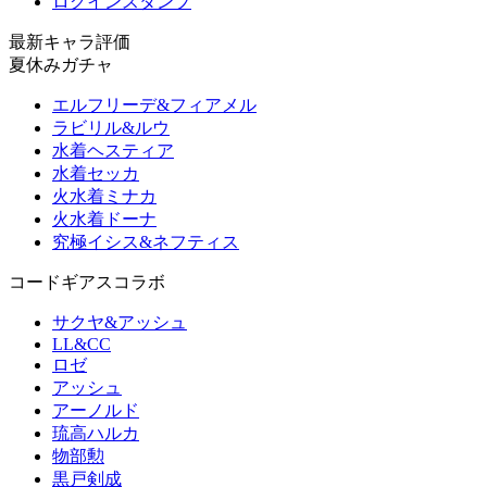
ログインスタンプ
最新キャラ評価
夏休みガチャ
エルフリーデ&フィアメル
ラビリル&ルウ
水着ヘスティア
水着セッカ
火水着ミナカ
火水着ドーナ
究極イシス&ネフティス
コードギアスコラボ
サクヤ&アッシュ
LL&CC
ロゼ
アッシュ
アーノルド
琉高ハルカ
物部勲
黒戸剣成