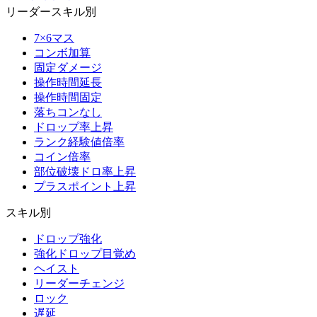
リーダースキル別
7×6マス
コンボ加算
固定ダメージ
操作時間延長
操作時間固定
落ちコンなし
ドロップ率上昇
ランク経験値倍率
コイン倍率
部位破壊ドロ率上昇
プラスポイント上昇
スキル別
ドロップ強化
強化ドロップ目覚め
ヘイスト
リーダーチェンジ
ロック
遅延