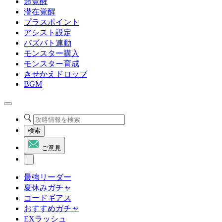
超覚醒
潜在覚醒
プラスポイント
アシスト設定
パズバト連動
モンスター購入
モンスター育成
きせかえドロップ
BGM
検索
ご意見
最強リーダー
夏休みガチャ
コードギアス
おすすめガチャ
EXラッシュ