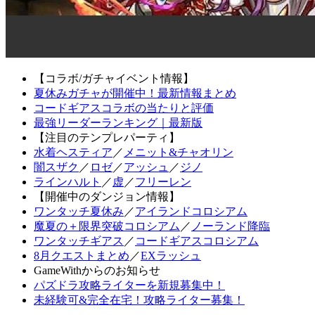
【コラボ/ガチャイベント情報】
夏休みガチャが開催中！最新情報まとめ
コードギアスコラボの当たりと評価
最強リーダーランキング｜最新版
【注目のテンプレパーティ】
水着ヘスティア
／
メニット&チャオリン
闇スザク
／
ロゼ
／
アッシュ
／
ジノ
ラインハルト
／
虚
／
フリーレン
【開催中のダンジョン情報】
ワンタッチ夏休み
／
アイランドコロシアム
魔夏の＋限界突破コロシアム
／
ノーランド降臨
ワンタッチギアス
／
コードギアスコロシアム
8月クエストまとめ
／
EXラッシュ
GameWithからのお知らせ
パズドラ攻略ライターを新規募集中！
未経験可&完全在宅！攻略ライター募集！