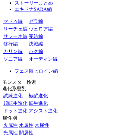
ストーリーまとめ
エキドナSARA編
マドゥ編
ゼラ編
リーチェ編
ヴェロア編
サレーネ編
完結編
修行編
決戦編
カリン編
ハク編
ソニア編
オーディン編
フェス限ヒロイン編
モンスター検索
進化形態別
試練進化
極醒進化
超転生進化
転生進化
ドット進化
アシスト進化
属性別
火属性
水属性
木属性
光属性
闇属性