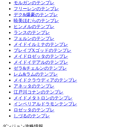
モルガンのテンプレ
フリーレンのテンプレ
デク&爆豪のテンプレ
暁美ほむらのテンプレ
ヒンメルのテンプレ
ランスのテンプレ
フェルンのテンプレ
メイドイルミナのテンプレ
ブレイブXゴッドのテンプレ
メイドロゼッタのテンプレ
メイドイデアルのテンプレ
ゼラ&チェルンのテンプレ
レム&ラムのテンプレ
メイドクラウディアのテンプレ
アネッタのテンプレ
江戸川コナンのテンプレ
メイドメタトロンのテンプレ
インペリアルドラモンテンプレ
ロゼッタのテンプレ
しづるのテンプレ
ダンジョン攻略情報