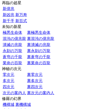
再臨の超星
新億兆
新凶兆
新万寿
新千手
新百式
未知の新星
極悪生命体
裏極悪生命体
混沌の億兆龍
裏混沌の億兆龍
潰滅の兆龍
裏潰滅の兆龍
永刻の万龍
裏永刻の万龍
蒼穹の千龍
裏蒼穹の千龍
業炎の百龍
裏業炎の百龍
神秘の次元
零次元
裏零次元
多次元
裏多次元
四次元
裏四次元
次元の案内人
裏次元の案内人
修羅の幻界
機構城
裏機構城