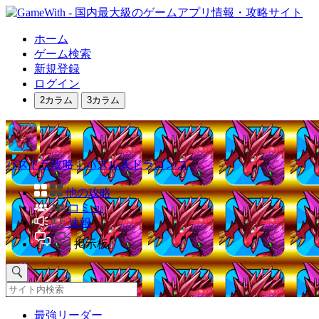
ホーム
ゲーム検索
新規登録
ログイン
2カラム
3カラム
パズドラ攻略｜パズル＆ドラゴンズ
他の攻略
コミュ
速報
掲示板
最強リーダー