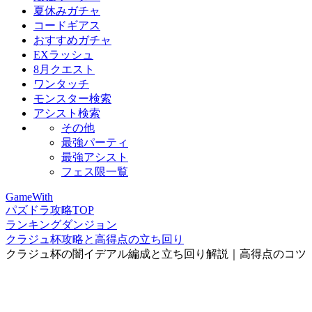
夏休みガチャ
コードギアス
おすすめガチャ
EXラッシュ
8月クエスト
ワンタッチ
モンスター検索
アシスト検索
その他
最強パーティ
最強アシスト
フェス限一覧
GameWith
パズドラ攻略TOP
ランキングダンジョン
クラジュ杯攻略と高得点の立ち回り
クラジュ杯の闇イデアル編成と立ち回り解説｜高得点のコツ