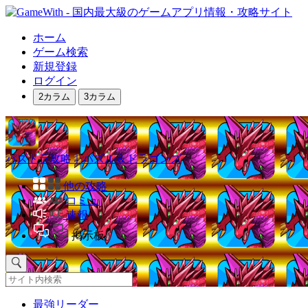
ホーム
ゲーム検索
新規登録
ログイン
2カラム
3カラム
パズドラ攻略｜パズル＆ドラゴンズ
他の攻略
コミュ
速報
掲示板
最強リーダー