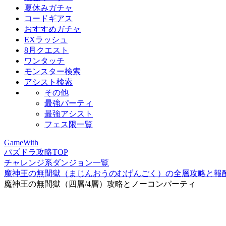
夏休みガチャ
コードギアス
おすすめガチャ
EXラッシュ
8月クエスト
ワンタッチ
モンスター検索
アシスト検索
その他
最強パーティ
最強アシスト
フェス限一覧
GameWith
パズドラ攻略TOP
チャレンジ系ダンジョン一覧
魔神王の無間獄（まじんおうのむげんごく）の全層攻略と報
魔神王の無間獄（四層/4層）攻略とノーコンパーティ