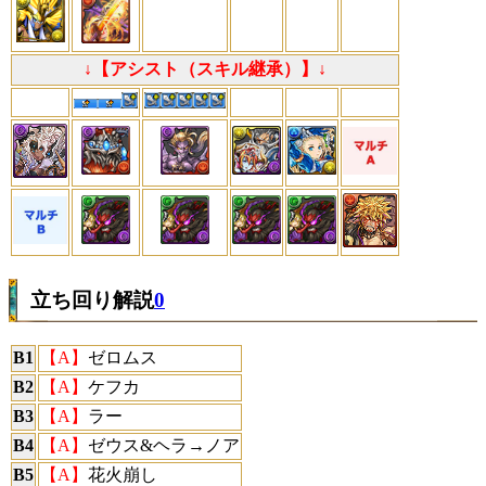
↓【アシスト（スキル継承）】↓
立ち回り解説
0
B1
【A】
ゼロムス
B2
【A】
ケフカ
B3
【A】
ラー
B4
【A】
ゼウス&ヘラ→ノア
B5
【A】
花火崩し