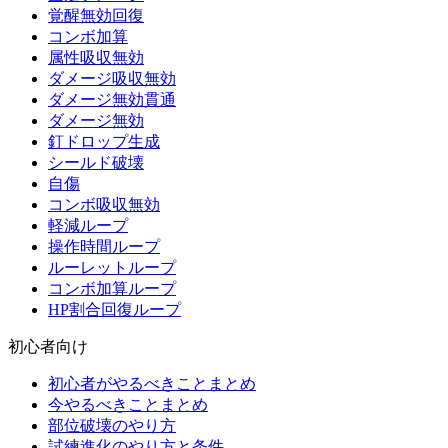
覚醒無効回復
コンボ加算
属性吸収無効
ダメージ吸収無効
ダメージ無効貫通
ダメージ無効
釘ドロップ生成
シールド破壊
自傷
コンボ吸収無効
軽減ループ
操作時間ループ
ルーレットループ
コンボ加算ループ
HP割合回復ループ
初心者向け
初心者がやるべきことまとめ
今やるべきことまとめ
部位破壊のやり方
試練進化のやり方と条件