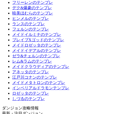
フリーレンのテンプレ
デク&爆豪のテンプレ
暁美ほむらのテンプレ
ヒンメルのテンプレ
ランスのテンプレ
フェルンのテンプレ
メイドイルミナのテンプレ
ブレイブXゴッドのテンプレ
メイドロゼッタのテンプレ
メイドイデアルのテンプレ
ゼラ&チェルンのテンプレ
レム&ラムのテンプレ
メイドクラウディアのテンプレ
アネッタのテンプレ
江戸川コナンのテンプレ
メイドメタトロンのテンプレ
インペリアルドラモンテンプレ
ロゼッタのテンプレ
しづるのテンプレ
ダンジョン攻略情報
最新・注目ダンジョン