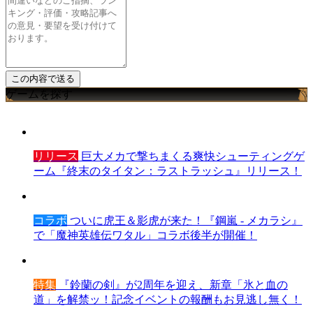
ゲームを探す
リリース
巨大メカで撃ちまくる爽快シューティングゲ
ーム『終末のタイタン：ラストラッシュ』リリース！
コラボ
ついに虎王＆影虎が来た！『鋼嵐 - メカラシ』
で「魔神英雄伝ワタル」コラボ後半が開催！
特集
『鈴蘭の剣』が2周年を迎え、新章「氷と血の
道」を解禁ッ！記念イベントの報酬もお見逃し無く！