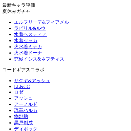
最新キャラ評価
夏休みガチャ
エルフリーデ&フィアメル
ラビリル&ルウ
水着ヘスティア
水着セッカ
火水着ミナカ
火水着ドーナ
究極イシス&ネフティス
コードギアスコラボ
サクヤ&アッシュ
LL&CC
ロゼ
アッシュ
アーノルド
琉高ハルカ
物部勲
黒戸剣成
ディボック