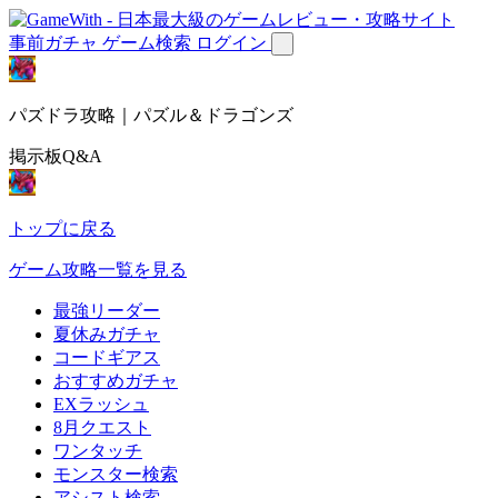
事前ガチャ
ゲーム検索
ログイン
パズドラ攻略｜パズル＆ドラゴンズ
掲示板Q&A
トップに戻る
ゲーム攻略一覧を見る
最強リーダー
夏休みガチャ
コードギアス
おすすめガチャ
EXラッシュ
8月クエスト
ワンタッチ
モンスター検索
アシスト検索