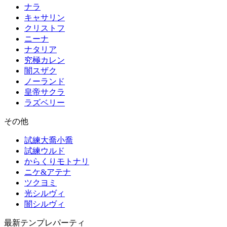
ナラ
キャサリン
クリストフ
ニーナ
ナタリア
究極カレン
闇スザク
ノーランド
皇帝サクラ
ラズベリー
その他
試練大喬小喬
試練ウルド
からくりモトナリ
ニケ&アテナ
ツクヨミ
光シルヴィ
闇シルヴィ
最新テンプレパーティ