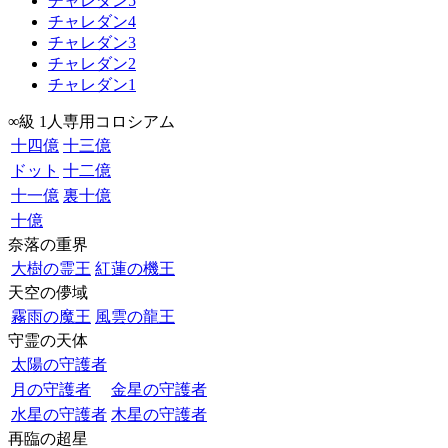
チャレダン5
チャレダン4
チャレダン3
チャレダン2
チャレダン1
∞級 1人専用コロシアム
十四億
十三億
ドット
十二億
十一億
裏十億
十億
奈落の重界
大樹の霊王
紅蓮の機王
天空の儚域
霧雨の魔王
風雲の龍王
守霊の天体
太陽の守護者
月の守護者
金星の守護者
水星の守護者
木星の守護者
再臨の超星