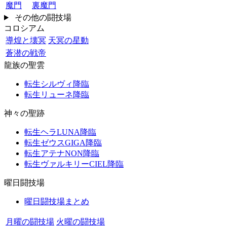
魔門
裏魔門
その他の闘技場
コロシアム
導煌と壊冥
天冥の星動
蒼潜の戦帝
龍族の聖雲
転生シルヴィ降臨
転生リューネ降臨
神々の聖跡
転生ヘラLUNA降臨
転生ゼウスGIGA降臨
転生アテナNON降臨
転生ヴァルキリーCIEL降臨
曜日闘技場
曜日闘技場まとめ
月曜の闘技場
火曜の闘技場