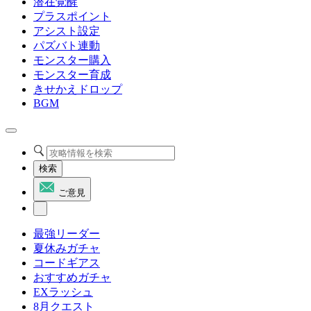
潜在覚醒
プラスポイント
アシスト設定
パズバト連動
モンスター購入
モンスター育成
きせかえドロップ
BGM
検索
ご意見
最強リーダー
夏休みガチャ
コードギアス
おすすめガチャ
EXラッシュ
8月クエスト