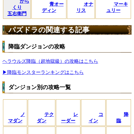
から
青オー
オナ
マーキ
くり
ディン
リス
ュリー
五右衛門
パズドラの関連する記事
降臨ダンジョンの攻略
ヘラウルズ降臨（超地獄級）の攻略はこちら
▶降臨モンスターランキングはこちら
ダンジョン別の攻略一覧
ノ
テク
レ
コ
降
マダン
ダン
ーダー
イン
臨