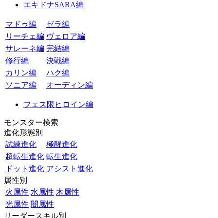
エキドナSARA編
マドゥ編
ゼラ編
リーチェ編
ヴェロア編
サレーネ編
完結編
修行編
決戦編
カリン編
ハク編
ソニア編
オーディン編
フェス限ヒロイン編
モンスター検索
進化形態別
試練進化
極醒進化
超転生進化
転生進化
ドット進化
アシスト進化
属性別
火属性
水属性
木属性
光属性
闇属性
リーダースキル別