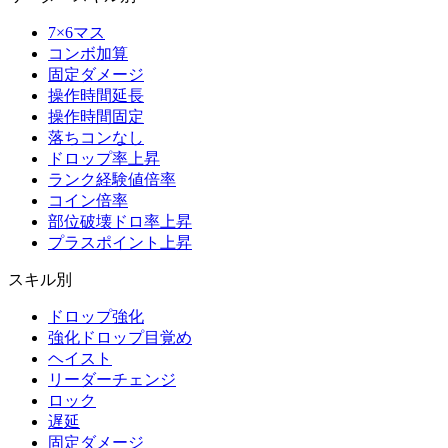
7×6マス
コンボ加算
固定ダメージ
操作時間延長
操作時間固定
落ちコンなし
ドロップ率上昇
ランク経験値倍率
コイン倍率
部位破壊ドロ率上昇
プラスポイント上昇
スキル別
ドロップ強化
強化ドロップ目覚め
ヘイスト
リーダーチェンジ
ロック
遅延
固定ダメージ