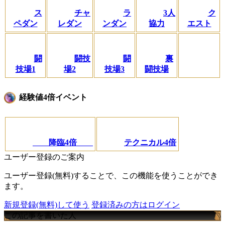
ス
チャ
ラ
3人
ク
ペダン
レダン
ンダン
協力
エスト
闘
闘技
闘
裏
技場1
場2
技場3
闘技場
経験値4倍イベント
降臨4倍
テクニカル4倍
ユーザー登録のご案内
ユーザー登録(無料)することで、この機能を使うことができ
ます。
新規登録(無料)して使う
登録済みの方はログイン
この記事を書いた人