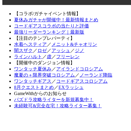
【コラボ/ガチャイベント情報】
夏休みガチャが開催中！最新情報まとめ
コードギアスコラボの当たりと評価
最強リーダーランキング｜最新版
【注目のテンプレパーティ】
水着ヘスティア
／
メニット&チャオリン
闇スザク
／
ロゼ
／
アッシュ
／
ジノ
ラインハルト
／
虚
／
フリーレン
【開催中のダンジョン情報】
ワンタッチ夏休み
／
アイランドコロシアム
魔夏の＋限界突破コロシアム
／
ノーランド降臨
ワンタッチギアス
／
コードギアスコロシアム
8月クエストまとめ
／
EXラッシュ
GameWithからのお知らせ
パズドラ攻略ライターを新規募集中！
未経験可&完全在宅！攻略ライター募集！