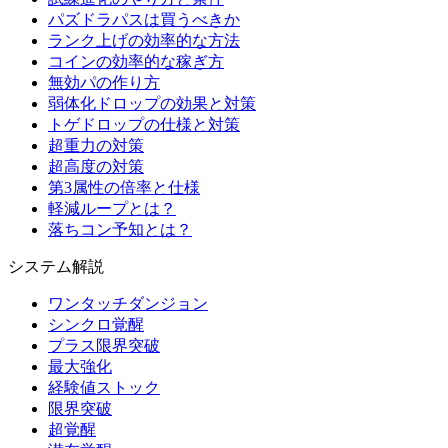
パズドラパスは買うべきか
ランク上げの効率的な方法
コインの効率的な稼ぎ方
無効パの作り方
弱体化ドロップの効果と対策
トゲドロップの仕様と対策
超重力の対策
超高度の対策
第3属性の倍率と仕様
軽減ループとは？
落ちコン予知とは？
システム解説
ワンタッチダンジョン
シンクロ覚醒
プラス限界突破
最大強化
経験値ストック
限界突破
超覚醒