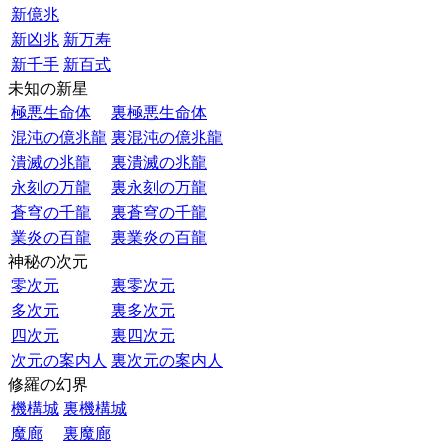
新億兆
新凶兆
新万寿
新千手
新百式
未知の新星
極悪生命体
裏極悪生命体
混沌の億兆龍
裏混沌の億兆龍
潰滅の兆龍
裏潰滅の兆龍
永刻の万龍
裏永刻の万龍
蒼穹の千龍
裏蒼穹の千龍
業炎の百龍
裏業炎の百龍
神秘の次元
零次元
裏零次元
多次元
裏多次元
四次元
裏四次元
次元の案内人
裏次元の案内人
修羅の幻界
機構城
裏機構城
魔廊
裏魔廊