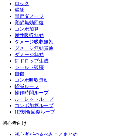
ロック
遅延
固定ダメージ
覚醒無効回復
コンボ加算
属性吸収無効
ダメージ吸収無効
ダメージ無効貫通
ダメージ無効
釘ドロップ生成
シールド破壊
自傷
コンボ吸収無効
軽減ループ
操作時間ループ
ルーレットループ
コンボ加算ループ
HP割合回復ループ
初心者向け
初心者がやるべきことまとめ