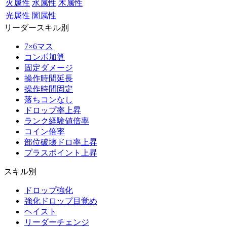
火属性
水属性
木属性
光属性
闇属性
リーダースキル別
7×6マス
コンボ加算
固定ダメージ
操作時間延長
操作時間固定
落ちコンなし
ドロップ率上昇
ランク経験値倍率
コイン倍率
部位破壊ドロ率上昇
プラスポイント上昇
スキル別
ドロップ強化
強化ドロップ目覚め
ヘイスト
リーダーチェンジ