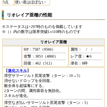
5点
使い道はほぼない
リオレイア亜種の性能
※ステータスは+297時のものを掲載しています
※（）内の数字は限界突破Lv110時のものです
リオレイア亜種
HP：7587（9566）
属性：
/
/
攻撃：3853（4860）
レア度：★6
回復：462（512）
潜在：8枠
【
進化スキル
】
滞空サマーソルト尻尾攻撃
（ターン：10→5）
消せないドロップを全回復。
敵全体を超猛毒にする。
2ターンの間、属性吸収を無効化。
スキルが進化。
滞空なぎ払いサマーソルト尻尾攻撃
（ターン：5）