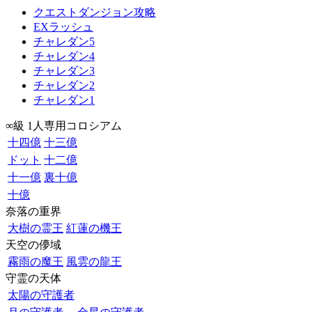
クエストダンジョン攻略
EXラッシュ
チャレダン5
チャレダン4
チャレダン3
チャレダン2
チャレダン1
∞級 1人専用コロシアム
十四億
十三億
ドット
十二億
十一億
裏十億
十億
奈落の重界
大樹の霊王
紅蓮の機王
天空の儚域
霧雨の魔王
風雲の龍王
守霊の天体
太陽の守護者