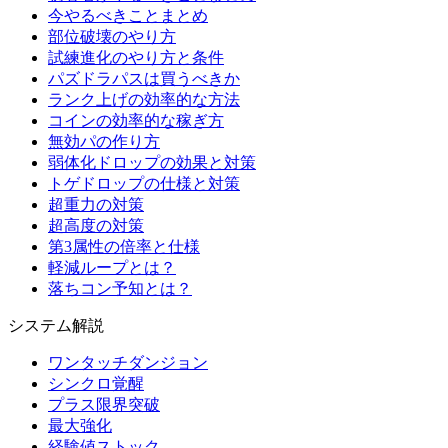
今やるべきことまとめ
部位破壊のやり方
試練進化のやり方と条件
パズドラパスは買うべきか
ランク上げの効率的な方法
コインの効率的な稼ぎ方
無効パの作り方
弱体化ドロップの効果と対策
トゲドロップの仕様と対策
超重力の対策
超高度の対策
第3属性の倍率と仕様
軽減ループとは？
落ちコン予知とは？
システム解説
ワンタッチダンジョン
シンクロ覚醒
プラス限界突破
最大強化
経験値ストック