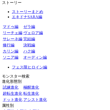
ストーリー
ストーリーまとめ
エキドナSARA編
マドゥ編
ゼラ編
リーチェ編
ヴェロア編
サレーネ編
完結編
修行編
決戦編
カリン編
ハク編
ソニア編
オーディン編
フェス限ヒロイン編
モンスター検索
進化形態別
試練進化
極醒進化
超転生進化
転生進化
ドット進化
アシスト進化
属性別