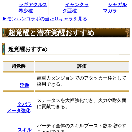
ラギアクルス
イャンクッ
シャガル
希少種
ク亜種
マガラ
▶モンハンコラボの当たりキャラを見る
超覚醒と潜在覚醒おすすめ
超覚醒おすすめ
超覚醒
評価
超重力ダンジョンでのアタッカー枠として
採用できる。
浮遊
ステータスを大幅強化でき、火力や耐久面
全パラ
に貢献できる。
メータ強化
パーティ全体のスキルブースト数を増やす
スキル
ことができる。