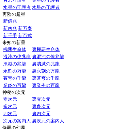
月の守護者
金星の守護者
水星の守護者
木星の守護者
再臨の超星
新億兆
新凶兆
新万寿
新千手
新百式
未知の新星
極悪生命体
裏極悪生命体
混沌の億兆龍
裏混沌の億兆龍
潰滅の兆龍
裏潰滅の兆龍
永刻の万龍
裏永刻の万龍
蒼穹の千龍
裏蒼穹の千龍
業炎の百龍
裏業炎の百龍
神秘の次元
零次元
裏零次元
多次元
裏多次元
四次元
裏四次元
次元の案内人
裏次元の案内人
修羅の幻界