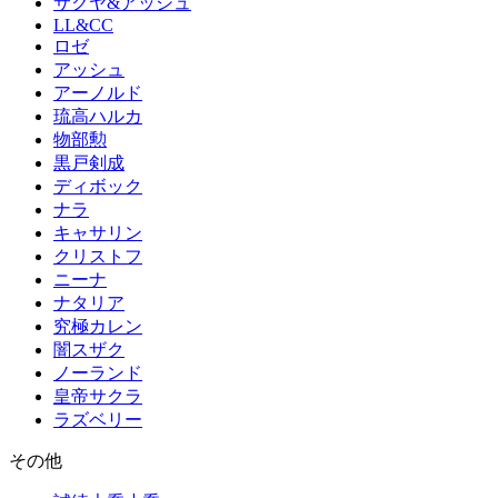
サクヤ&アッシュ
LL&CC
ロゼ
アッシュ
アーノルド
琉高ハルカ
物部勲
黒戸剣成
ディボック
ナラ
キャサリン
クリストフ
ニーナ
ナタリア
究極カレン
闇スザク
ノーランド
皇帝サクラ
ラズベリー
その他