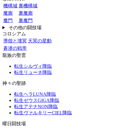
機構城
裏機構城
魔廊
裏魔廊
魔門
裏魔門
その他の闘技場
コロシアム
導煌と壊冥
天冥の星動
蒼潜の戦帝
龍族の聖雲
転生シルヴィ降臨
転生リューネ降臨
神々の聖跡
転生ヘラLUNA降臨
転生ゼウスGIGA降臨
転生アテナNON降臨
転生ヴァルキリーCIEL降臨
曜日闘技場