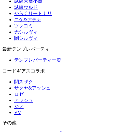
試練大喬小喬
試練ウルド
からくりモトナリ
ニケ&アテナ
ツクヨミ
光シルヴィ
闇シルヴィ
最新テンプレパーティ
テンプレパーティ一覧
コードギアスコラボ
闇スザク
サクヤ&アッシュ
ロゼ
アッシュ
ジノ
VV
その他