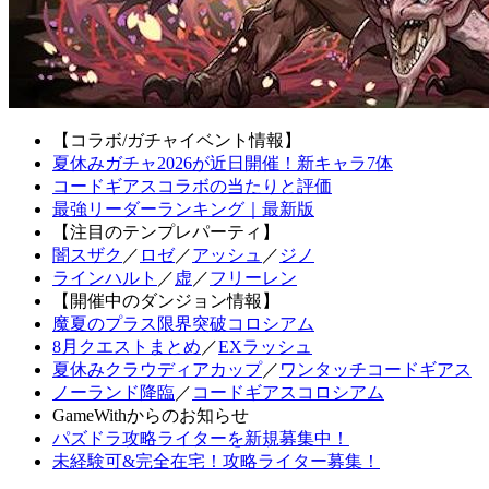
【コラボ/ガチャイベント情報】
夏休みガチャ2026が近日開催！新キャラ7体
コードギアスコラボの当たりと評価
最強リーダーランキング｜最新版
【注目のテンプレパーティ】
闇スザク
／
ロゼ
／
アッシュ
／
ジノ
ラインハルト
／
虚
／
フリーレン
【開催中のダンジョン情報】
魔夏のプラス限界突破コロシアム
8月クエストまとめ
／
EXラッシュ
夏休みクラウディアカップ
／
ワンタッチコードギアス
ノーランド降臨
／
コードギアスコロシアム
GameWithからのお知らせ
パズドラ攻略ライターを新規募集中！
未経験可&完全在宅！攻略ライター募集！