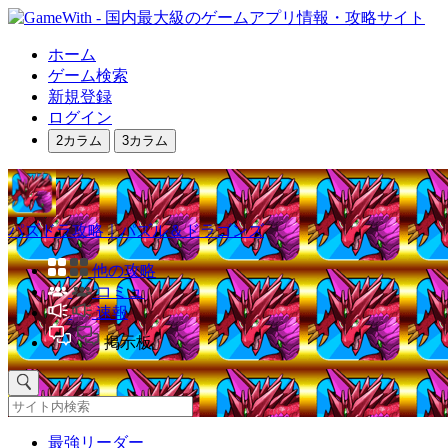
ホーム
ゲーム検索
新規登録
ログイン
2カラム
3カラム
パズドラ攻略｜パズル＆ドラゴンズ
他の攻略
コミュ
速報
掲示板
最強リーダー