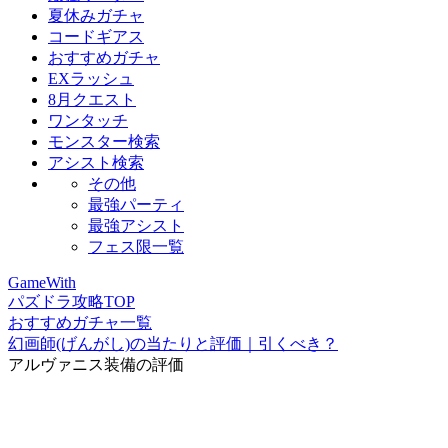
夏休みガチャ
コードギアス
おすすめガチャ
EXラッシュ
8月クエスト
ワンタッチ
モンスター検索
アシスト検索
その他
最強パーティ
最強アシスト
フェス限一覧
GameWith
パズドラ攻略TOP
おすすめガチャ一覧
幻画師(げんがし)の当たりと評価｜引くべき？
アルヴァニス装備の評価