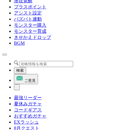
潜在覚醒
プラスポイント
アシスト設定
パズバト連動
モンスター購入
モンスター育成
きせかえドロップ
BGM
検索
ご意見
最強リーダー
夏休みガチャ
コードギアス
おすすめガチャ
EXラッシュ
8月クエスト