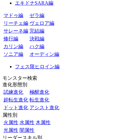
エキドナSARA編
マドゥ編
ゼラ編
リーチェ編
ヴェロア編
サレーネ編
完結編
修行編
決戦編
カリン編
ハク編
ソニア編
オーディン編
フェス限ヒロイン編
モンスター検索
進化形態別
試練進化
極醒進化
超転生進化
転生進化
ドット進化
アシスト進化
属性別
火属性
水属性
木属性
光属性
闇属性
リーダースキル別