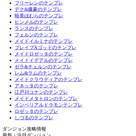
フリーレンのテンプレ
デク&爆豪のテンプレ
暁美ほむらのテンプレ
ヒンメルのテンプレ
ランスのテンプレ
フェルンのテンプレ
メイドイルミナのテンプレ
ブレイブXゴッドのテンプレ
メイドロゼッタのテンプレ
メイドイデアルのテンプレ
ゼラ&チェルンのテンプレ
レム&ラムのテンプレ
メイドクラウディアのテンプレ
アネッタのテンプレ
江戸川コナンのテンプレ
メイドメタトロンのテンプレ
インペリアルドラモンテンプレ
ロゼッタのテンプレ
しづるのテンプレ
ダンジョン攻略情報
最新・注目ダンジョン