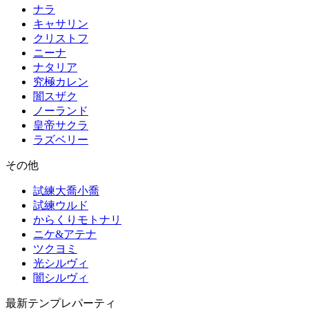
ナラ
キャサリン
クリストフ
ニーナ
ナタリア
究極カレン
闇スザク
ノーランド
皇帝サクラ
ラズベリー
その他
試練大喬小喬
試練ウルド
からくりモトナリ
ニケ&アテナ
ツクヨミ
光シルヴィ
闇シルヴィ
最新テンプレパーティ