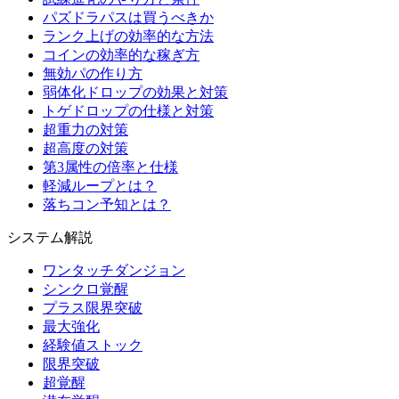
パズドラパスは買うべきか
ランク上げの効率的な方法
コインの効率的な稼ぎ方
無効パの作り方
弱体化ドロップの効果と対策
トゲドロップの仕様と対策
超重力の対策
超高度の対策
第3属性の倍率と仕様
軽減ループとは？
落ちコン予知とは？
システム解説
ワンタッチダンジョン
シンクロ覚醒
プラス限界突破
最大強化
経験値ストック
限界突破
超覚醒