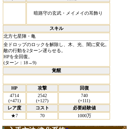
暗路守の玄武・メイメイの耳飾り
スキル
北方七星陣・亀
全ドロップのロックを解除し、木、光、闇に変化。
敵の行動を2ターン遅らせる。
HPを全回復。
(ターン：18→9)
覚醒
HP
攻撃
回復
4714
2542
740
(+471)
(+127)
(+111)
レア度
コスト
必要経験値
★7
70
1000万