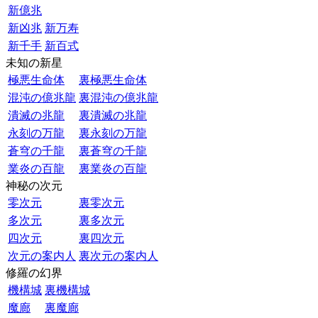
新億兆
新凶兆
新万寿
新千手
新百式
未知の新星
極悪生命体
裏極悪生命体
混沌の億兆龍
裏混沌の億兆龍
潰滅の兆龍
裏潰滅の兆龍
永刻の万龍
裏永刻の万龍
蒼穹の千龍
裏蒼穹の千龍
業炎の百龍
裏業炎の百龍
神秘の次元
零次元
裏零次元
多次元
裏多次元
四次元
裏四次元
次元の案内人
裏次元の案内人
修羅の幻界
機構城
裏機構城
魔廊
裏魔廊