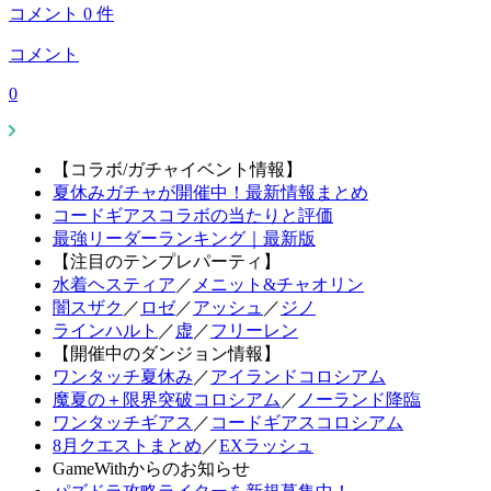
コメント
0
件
コメント
0
【コラボ/ガチャイベント情報】
夏休みガチャが開催中！最新情報まとめ
コードギアスコラボの当たりと評価
最強リーダーランキング｜最新版
【注目のテンプレパーティ】
水着ヘスティア
／
メニット&チャオリン
闇スザク
／
ロゼ
／
アッシュ
／
ジノ
ラインハルト
／
虚
／
フリーレン
【開催中のダンジョン情報】
ワンタッチ夏休み
／
アイランドコロシアム
魔夏の＋限界突破コロシアム
／
ノーランド降臨
ワンタッチギアス
／
コードギアスコロシアム
8月クエストまとめ
／
EXラッシュ
GameWithからのお知らせ