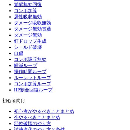
覚醒無効回復
コンボ加算
属性吸収無効
ダメージ吸収無効
ダメージ無効貫通
ダメージ無効
釘ドロップ生成
シールド破壊
自傷
コンボ吸収無効
軽減ループ
操作時間ループ
ルーレットループ
コンボ加算ループ
HP割合回復ループ
初心者向け
初心者がやるべきことまとめ
今やるべきことまとめ
部位破壊のやり方
試練進化のやり方と条件