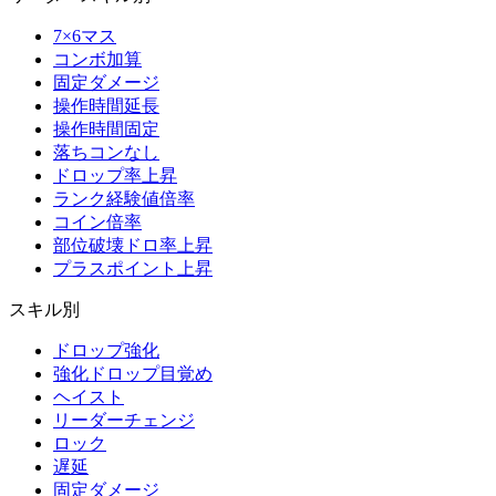
7×6マス
コンボ加算
固定ダメージ
操作時間延長
操作時間固定
落ちコンなし
ドロップ率上昇
ランク経験値倍率
コイン倍率
部位破壊ドロ率上昇
プラスポイント上昇
スキル別
ドロップ強化
強化ドロップ目覚め
ヘイスト
リーダーチェンジ
ロック
遅延
固定ダメージ