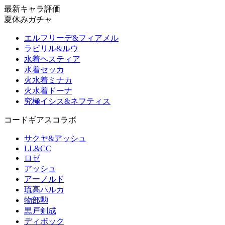
最新キャラ評価
夏休みガチャ
エルフリーデ&フィアメル
ラビリル&ルウ
水着ヘスティア
水着セッカ
火水着ミナカ
火水着ドーナ
究極イシス&ネフティス
コードギアスコラボ
サクヤ&アッシュ
LL&CC
ロゼ
アッシュ
アーノルド
琉高ハルカ
物部勲
黒戸剣成
ディボック