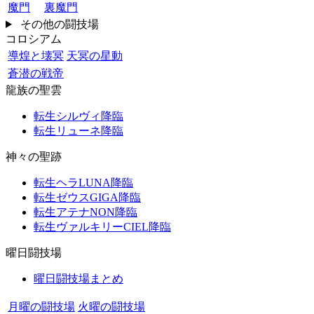
魔門
裏魔門
その他の闘技場
コロシアム
導煌と壊冥
天冥の星動
蒼潜の戦帝
龍族の聖雲
転生シルヴィ降臨
転生リューネ降臨
神々の聖跡
転生ヘラLUNA降臨
転生ゼウスGIGA降臨
転生アテナNON降臨
転生ヴァルキリーCIEL降臨
曜日闘技場
曜日闘技場まとめ
月曜の闘技場
火曜の闘技場