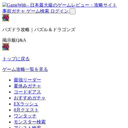
事前ガチャ
ゲーム検索
ログイン
パズドラ攻略｜パズル＆ドラゴンズ
掲示板Q&A
トップに戻る
ゲーム攻略一覧を見る
最強リーダー
夏休みガチャ
コードギアス
おすすめガチャ
EXラッシュ
8月クエスト
ワンタッチ
モンスター検索
アシスト検索