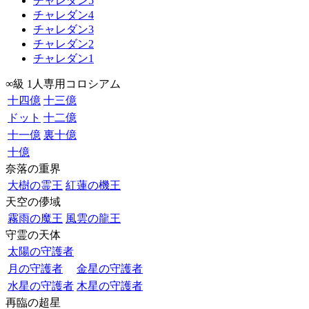
チャレダン5
チャレダン4
チャレダン3
チャレダン2
チャレダン1
∞級 1人専用コロシアム
十四億
十三億
ドット
十二億
十一億
裏十億
十億
奈落の重界
大樹の霊王
紅蓮の機王
天空の儚域
霧雨の魔王
風雲の龍王
守霊の天体
太陽の守護者
月の守護者
金星の守護者
水星の守護者
木星の守護者
再臨の超星