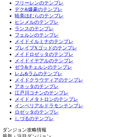
フリーレンのテンプレ
デク&爆豪のテンプレ
暁美ほむらのテンプレ
ヒンメルのテンプレ
ランスのテンプレ
フェルンのテンプレ
メイドイルミナのテンプレ
ブレイブXゴッドのテンプレ
メイドロゼッタのテンプレ
メイドイデアルのテンプレ
ゼラ&チェルンのテンプレ
レム&ラムのテンプレ
メイドクラウディアのテンプレ
アネッタのテンプレ
江戸川コナンのテンプレ
メイドメタトロンのテンプレ
インペリアルドラモンテンプレ
ロゼッタのテンプレ
しづるのテンプレ
ダンジョン攻略情報
最新・注目ダンジョン