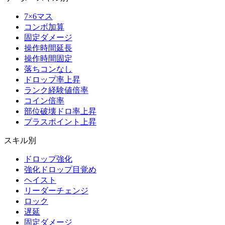
7×6マス
コンボ加算
固定ダメージ
操作時間延長
操作時間固定
落ちコンなし
ドロップ率上昇
ランク経験値倍率
コイン倍率
部位破壊ドロ率上昇
プラスポイント上昇
スキル別
ドロップ強化
強化ドロップ目覚め
ヘイスト
リーダーチェンジ
ロック
遅延
固定ダメージ