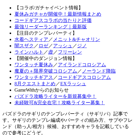
【コラボ/ガチャイベント情報】
夏休みガチャが開催中！最新情報まとめ
コードギアスコラボの当たりと評価
最強リーダーランキング｜最新版
【注目のテンプレパーティ】
水着ヘスティア
／
メニット&チャオリン
闇スザク
／
ロゼ
／
アッシュ
／
ジノ
ラインハルト
／
虚
／
フリーレン
【開催中のダンジョン情報】
ワンタッチ夏休み
／
アイランドコロシアム
魔夏の＋限界突破コロシアム
／
ノーランド降臨
ワンタッチギアス
／
コードギアスコロシアム
8月クエストまとめ
／
EXラッシュ
GameWithからのお知らせ
パズドラ攻略ライターを新規募集中！
未経験可&完全在宅！攻略ライター募集！
パズドラのサギリのテンプレパーティ（サギリパ）記事で
す。サギリのテンプレ編成やパーティの組み方、サブやフレ
ンド（助っ人/相方）候補、おすすめキャラを記載している
ので参考にどうぞ。