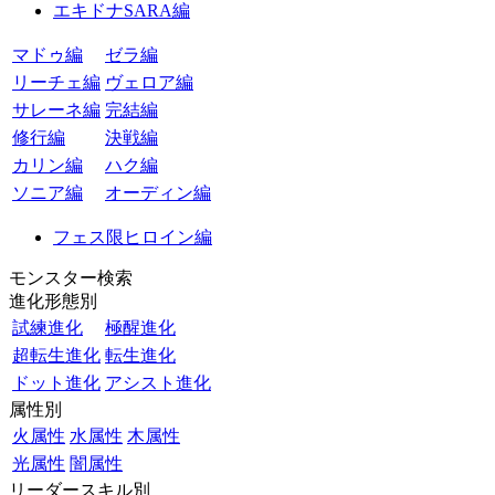
エキドナSARA編
マドゥ編
ゼラ編
リーチェ編
ヴェロア編
サレーネ編
完結編
修行編
決戦編
カリン編
ハク編
ソニア編
オーディン編
フェス限ヒロイン編
モンスター検索
進化形態別
試練進化
極醒進化
超転生進化
転生進化
ドット進化
アシスト進化
属性別
火属性
水属性
木属性
光属性
闇属性
リーダースキル別