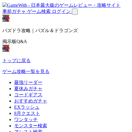
事前ガチャ
ゲーム検索
ログイン
パズドラ攻略｜パズル＆ドラゴンズ
掲示板Q&A
トップに戻る
ゲーム攻略一覧を見る
最強リーダー
夏休みガチャ
コードギアス
おすすめガチャ
EXラッシュ
8月クエスト
ワンタッチ
モンスター検索
アシスト検索