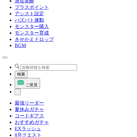
潜在覚醒
プラスポイント
アシスト設定
パズバト連動
モンスター購入
モンスター育成
きせかえドロップ
BGM
検索
ご意見
最強リーダー
夏休みガチャ
コードギアス
おすすめガチャ
EXラッシュ
8月クエスト