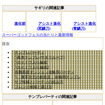
サギリの関連記事
進化前
アシスト進化
アシスト進化
(冥鱗刀)
(青鱗刀)
スーパーゴッドフェスの当たりと最新情報
目次
テンプレパーティ
└基本テンプレ(サギリループ)
└カイドウ入り編成
└カイドウ入り編成2
高難易度ダンジョン攻略用パーティ
└「裏零次元の創造主」攻略用テンプレ
サブ候補とパーティの組み方
フレンド候補と選び方
テンプレパーティの関連記事