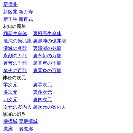
新億兆
新凶兆
新万寿
新千手
新百式
未知の新星
極悪生命体
裏極悪生命体
混沌の億兆龍
裏混沌の億兆龍
潰滅の兆龍
裏潰滅の兆龍
永刻の万龍
裏永刻の万龍
蒼穹の千龍
裏蒼穹の千龍
業炎の百龍
裏業炎の百龍
神秘の次元
零次元
裏零次元
多次元
裏多次元
四次元
裏四次元
次元の案内人
裏次元の案内人
修羅の幻界
機構城
裏機構城
魔廊
裏魔廊