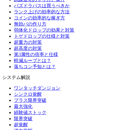
パズドラパスは買うべきか
ランク上げの効率的な方法
コインの効率的な稼ぎ方
無効パの作り方
弱体化ドロップの効果と対策
トゲドロップの仕様と対策
超重力の対策
超高度の対策
第3属性の倍率と仕様
軽減ループとは？
落ちコン予知とは？
システム解説
ワンタッチダンジョン
シンクロ覚醒
プラス限界突破
最大強化
経験値ストック
限界突破
超覚醒