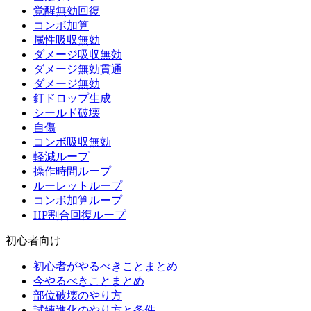
覚醒無効回復
コンボ加算
属性吸収無効
ダメージ吸収無効
ダメージ無効貫通
ダメージ無効
釘ドロップ生成
シールド破壊
自傷
コンボ吸収無効
軽減ループ
操作時間ループ
ルーレットループ
コンボ加算ループ
HP割合回復ループ
初心者向け
初心者がやるべきことまとめ
今やるべきことまとめ
部位破壊のやり方
試練進化のやり方と条件