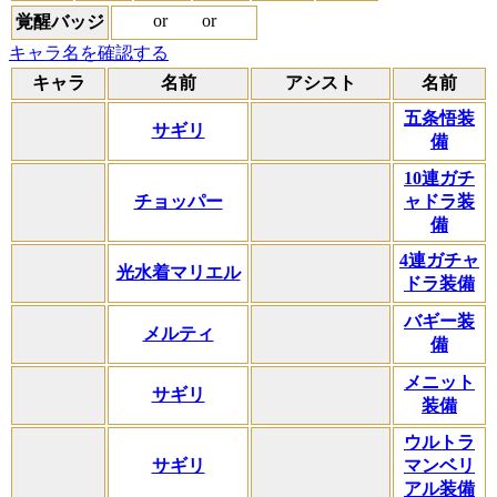
or
or
覚醒バッジ
キャラ名を確認する
キャラ
名前
アシスト
名前
五条悟装
サギリ
備
10連ガチ
チョッパー
ャドラ装
備
4連ガチャ
光水着マリエル
ドラ装備
バギー装
メルティ
備
メニット
サギリ
装備
ウルトラ
サギリ
マンベリ
アル装備