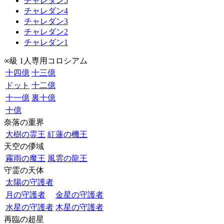
チャレダン5
チャレダン4
チャレダン3
チャレダン2
チャレダン1
∞級 1人専用コロシアム
十四億
十三億
ドット
十二億
十一億
裏十億
十億
奈落の重界
大樹の霊王
紅蓮の機王
天空の儚域
霧雨の魔王
風雲の龍王
守霊の天体
太陽の守護者
月の守護者
金星の守護者
水星の守護者
木星の守護者
再臨の超星