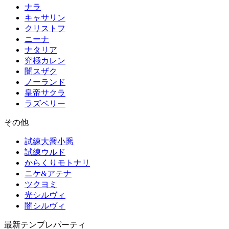
ナラ
キャサリン
クリストフ
ニーナ
ナタリア
究極カレン
闇スザク
ノーランド
皇帝サクラ
ラズベリー
その他
試練大喬小喬
試練ウルド
からくりモトナリ
ニケ&アテナ
ツクヨミ
光シルヴィ
闇シルヴィ
最新テンプレパーティ