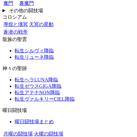
魔門
裏魔門
その他の闘技場
コロシアム
導煌と壊冥
天冥の星動
蒼潜の戦帝
龍族の聖雲
転生シルヴィ降臨
転生リューネ降臨
神々の聖跡
転生ヘラLUNA降臨
転生ゼウスGIGA降臨
転生アテナNON降臨
転生ヴァルキリーCIEL降臨
曜日闘技場
曜日闘技場まとめ
月曜の闘技場
火曜の闘技場