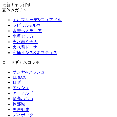
最新キャラ評価
夏休みガチャ
エルフリーデ&フィアメル
ラビリル&ルウ
水着ヘスティア
水着セッカ
火水着ミナカ
火水着ドーナ
究極イシス&ネフティス
コードギアスコラボ
サクヤ&アッシュ
LL&CC
ロゼ
アッシュ
アーノルド
琉高ハルカ
物部勲
黒戸剣成
ディボック