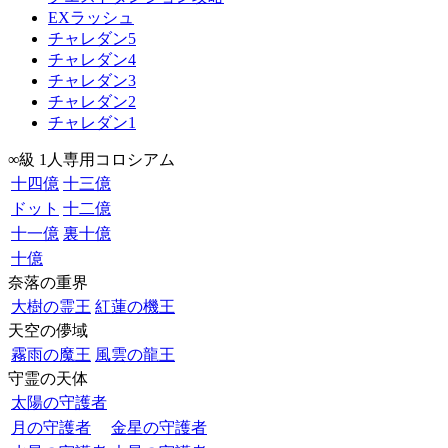
EXラッシュ
チャレダン5
チャレダン4
チャレダン3
チャレダン2
チャレダン1
∞級 1人専用コロシアム
十四億
十三億
ドット
十二億
十一億
裏十億
十億
奈落の重界
大樹の霊王
紅蓮の機王
天空の儚域
霧雨の魔王
風雲の龍王
守霊の天体
太陽の守護者
月の守護者
金星の守護者