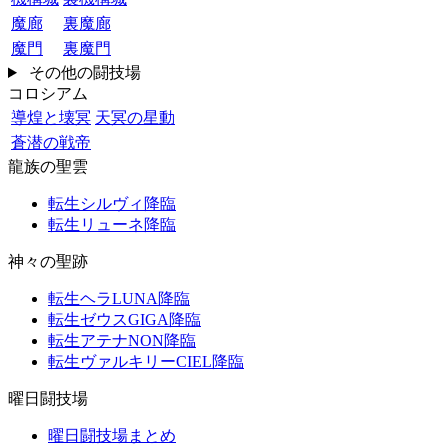
魔廊
裏魔廊
魔門
裏魔門
その他の闘技場
コロシアム
導煌と壊冥
天冥の星動
蒼潜の戦帝
龍族の聖雲
転生シルヴィ降臨
転生リューネ降臨
神々の聖跡
転生ヘラLUNA降臨
転生ゼウスGIGA降臨
転生アテナNON降臨
転生ヴァルキリーCIEL降臨
曜日闘技場
曜日闘技場まとめ