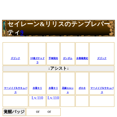
セイレーン&リリスのテンプレパー
ティ
9
ズゴック
10連ガチャド
手塚国光
ガンダム
水着楊貴妃
ズゴック
ラ
↓アシスト↓
マーメイド&サキュバ
水着キリ
水着キリ
花嫁エルシ
ポロネ
マーメイド&サキュバ
ス
ャ
ス
Lv.110
Lv.110
or
or
覚醒バッジ