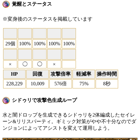
覚醒とステータス
※変身後のステータスを掲載しています
29個
100%
100%
100%
100%
×
◯
◯
×
HP
回復
攻撃倍率
軽減率
操作時間
228,229
10,009
576倍
75%
8秒
シドゥリで攻撃色生成ループ
水と闇ドロップを生成できるシドゥリを2体編成したセイレ
ーン&リリスパーティ。ギミック対策がやや不十分なのでダ
ンジョンによってアシストを変えて運用しよう。