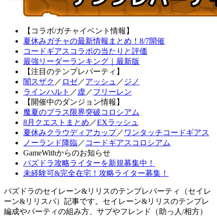
【コラボ/ガチャイベント情報】
夏休みガチャの最新情報まとめ！8/7開催
コードギアスコラボの当たりと評価
最強リーダーランキング｜最新版
【注目のテンプレパーティ】
闇スザク
／
ロゼ
／
アッシュ
／
ジノ
ラインハルト
／
虚
／
フリーレン
【開催中のダンジョン情報】
魔夏のプラス限界突破コロシアム
8月クエストまとめ
／
EXラッシュ
夏休みクラウディアカップ
／
ワンタッチコードギアス
ノーランド降臨
／
コードギアスコロシアム
GameWithからのお知らせ
パズドラ攻略ライターを新規募集中！
未経験可&完全在宅！攻略ライター募集！
パズドラのセイレーン&リリスのテンプレパーティ（セイレ
ーン&リリスパ）記事です。セイレーン&リリスのテンプレ
編成やパーティの組み方、サブやフレンド（助っ人/相方）