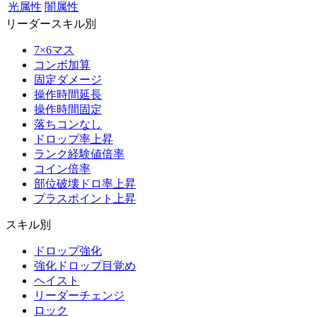
光属性
闇属性
リーダースキル別
7×6マス
コンボ加算
固定ダメージ
操作時間延長
操作時間固定
落ちコンなし
ドロップ率上昇
ランク経験値倍率
コイン倍率
部位破壊ドロ率上昇
プラスポイント上昇
スキル別
ドロップ強化
強化ドロップ目覚め
ヘイスト
リーダーチェンジ
ロック