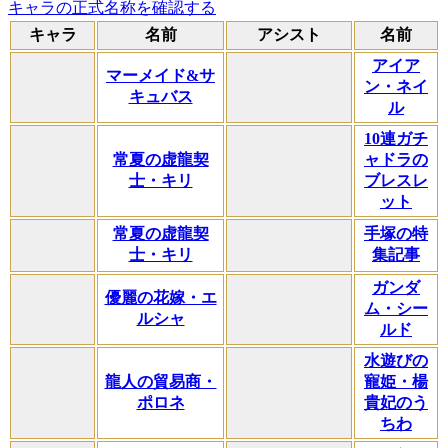
キャラの正式名称を確認する
キャラ
名前
アシスト
名前
アイア
マーメイド&サ
ン・ネイ
キュバス
ル
10連ガチ
常夏の虚龍契
ャドラの
士・キリ
ブレスレ
ット
常夏の虚龍契
手塚の特
士・キリ
集記事
ガンダ
優麗の花嫁・エ
ム・シー
ルシャ
ルド
水遊びの
龍人の貿易商・
寵姫・楊
ポロネ
貴妃のう
ちわ