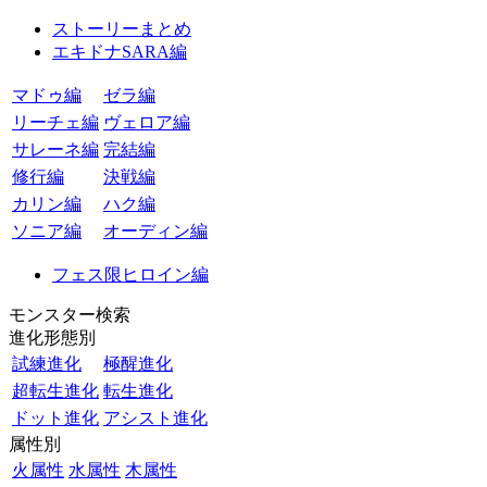
ストーリーまとめ
エキドナSARA編
マドゥ編
ゼラ編
リーチェ編
ヴェロア編
サレーネ編
完結編
修行編
決戦編
カリン編
ハク編
ソニア編
オーディン編
フェス限ヒロイン編
モンスター検索
進化形態別
試練進化
極醒進化
超転生進化
転生進化
ドット進化
アシスト進化
属性別
火属性
水属性
木属性