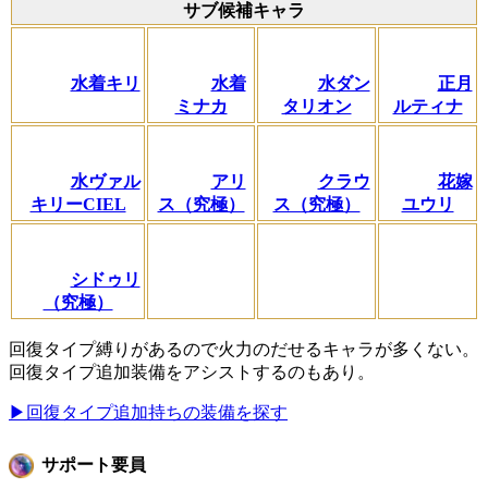
サブ候補キャラ
水着キリ
水着
水ダン
正月
ミナカ
タリオン
ルティナ
水ヴァル
アリ
クラウ
花嫁
キリーCIEL
ス（究極）
ス（究極）
ユウリ
シドゥリ
（究極）
回復タイプ縛りがあるので火力のだせるキャラが多くない。
回復タイプ追加装備をアシストするのもあり。
▶回復タイプ追加持ちの装備を探す
サポート要員