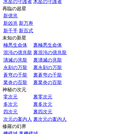
水星の守護者
木星の守護者
再臨の超星
新億兆
新凶兆
新万寿
新千手
新百式
未知の新星
極悪生命体
裏極悪生命体
混沌の億兆龍
裏混沌の億兆龍
潰滅の兆龍
裏潰滅の兆龍
永刻の万龍
裏永刻の万龍
蒼穹の千龍
裏蒼穹の千龍
業炎の百龍
裏業炎の百龍
神秘の次元
零次元
裏零次元
多次元
裏多次元
四次元
裏四次元
次元の案内人
裏次元の案内人
修羅の幻界
機構城
裏機構城