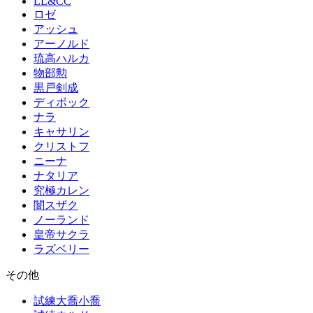
LL&CC
ロゼ
アッシュ
アーノルド
琉高ハルカ
物部勲
黒戸剣成
ディボック
ナラ
キャサリン
クリストフ
ニーナ
ナタリア
究極カレン
闇スザク
ノーランド
皇帝サクラ
ラズベリー
その他
試練大喬小喬