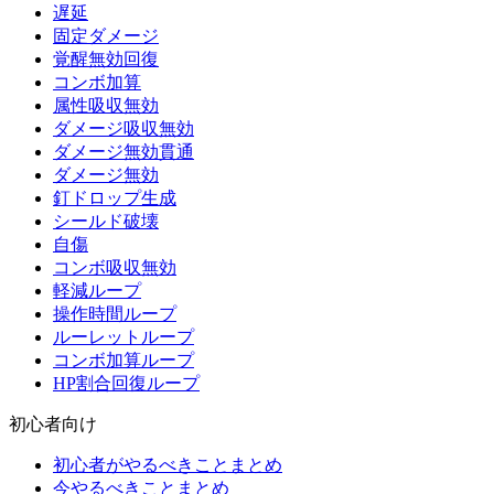
遅延
固定ダメージ
覚醒無効回復
コンボ加算
属性吸収無効
ダメージ吸収無効
ダメージ無効貫通
ダメージ無効
釘ドロップ生成
シールド破壊
自傷
コンボ吸収無効
軽減ループ
操作時間ループ
ルーレットループ
コンボ加算ループ
HP割合回復ループ
初心者向け
初心者がやるべきことまとめ
今やるべきことまとめ