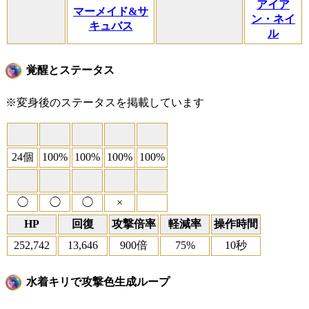
アイア
マーメイド&サ
ン・ネイ
キュバス
ル
覚醒とステータス
※変身後のステータスを掲載しています
24個
100%
100%
100%
100%
◯
◯
◯
×
HP
回復
攻撃倍率
軽減率
操作時間
252,742
13,646
900倍
75%
10秒
水着キリで攻撃色生成ループ