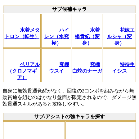
サブ候補キャラ
水着メタ
ハイ
水着
花嫁エ
トロン（転生）
レン（水究
楊貴妃（変
ルシャ（変
極）
身）
身）
ベリアル
究極
究極
特待生
（クロノマギ
ウスイ
白蛇のナーガ
イシス
ア）
自身に無効貫通覚醒がなく、回復の2コンボを組みながら無
効貫通を組むのはかなり盤面が限定されるので、ダメージ無
効貫通スキルがあると攻略しやすい。
サブ/アシストの強キャラを探す