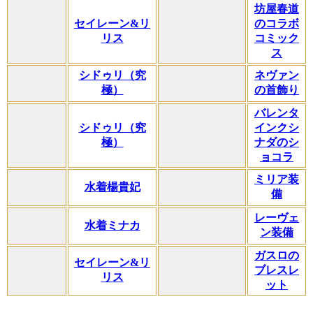
坊屋春道
セイレーン&リ
のコラボ
リス
コミック
ス
シドゥリ（究
ネヴァン
極）
の首飾り
バレンタ
シドゥリ（究
インクシ
極）
ナダのシ
ョコラ
ミリア装
水着楊貴妃
備
レーヴェ
水着ミナカ
ン装備
ガスロの
セイレーン&リ
ブレスレ
リス
ット