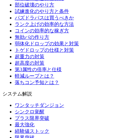
部位破壊のやり方
試練進化のやり方と条件
パズドラパスは買うべきか
ランク上げの効率的な方法
コインの効率的な稼ぎ方
無効パの作り方
弱体化ドロップの効果と対策
トゲドロップの仕様と対策
超重力の対策
超高度の対策
第3属性の倍率と仕様
軽減ループとは？
落ちコン予知とは？
システム解説
ワンタッチダンジョン
シンクロ覚醒
プラス限界突破
最大強化
経験値ストック
限界突破