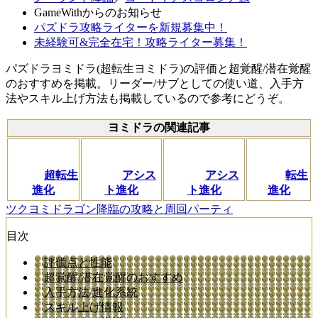
GameWithからのお知らせ
パズドラ攻略ライターを新規募集中！
未経験可&完全在宅！攻略ライター募集！
パズドラヨミドラ(超転生ヨミドラ)の評価と超覚醒/潜在覚醒
のおすすめを掲載。リーダー/サブとしての使い道、入手方
法やスキル上げ方法も掲載しているので参考にどうぞ。
ヨミドラの関連記事
超転生
アシス
アシス
転生
進化
ト進化
ト進化
進化
ツクヨミドラゴン降臨の攻略と周回パーティ
目次
評価点と性能
超覚醒/潜在覚醒のおすすめ
入手方法/進化系統
スキル上げ情報