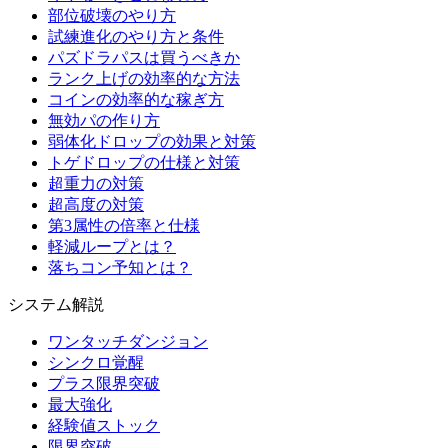
部位破壊のやり方
試練進化のやり方と条件
パズドラパスは買うべきか
ランク上げの効率的な方法
コインの効率的な稼ぎ方
無効パの作り方
弱体化ドロップの効果と対策
トゲドロップの仕様と対策
超重力の対策
超高度の対策
第3属性の倍率と仕様
軽減ループとは？
落ちコン予知とは？
システム解説
ワンタッチダンジョン
シンクロ覚醒
プラス限界突破
最大強化
経験値ストック
限界突破