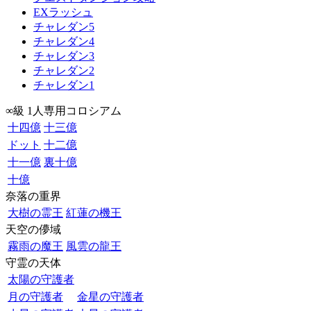
EXラッシュ
チャレダン5
チャレダン4
チャレダン3
チャレダン2
チャレダン1
∞級 1人専用コロシアム
十四億
十三億
ドット
十二億
十一億
裏十億
十億
奈落の重界
大樹の霊王
紅蓮の機王
天空の儚域
霧雨の魔王
風雲の龍王
守霊の天体
太陽の守護者
月の守護者
金星の守護者