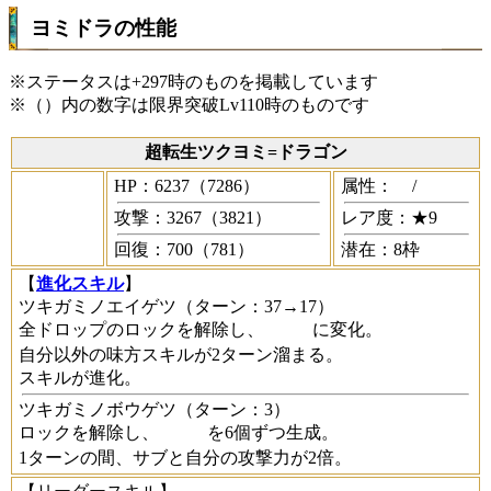
ヨミドラの性能
※ステータスは+297時のものを掲載しています
※（）内の数字は限界突破Lv110時のものです
超転生ツクヨミ=ドラゴン
HP：6237（7286）
属性：
/
攻撃：3267（3821）
レア度：★9
回復：700（781）
潜在：8枠
【
進化スキル
】
ツキガミノエイゲツ
（ターン：37→17）
全ドロップのロックを解除し、
に変化。
自分以外の味方スキルが2ターン溜まる。
スキルが進化。
ツキガミノボウゲツ
（ターン：3）
ロックを解除し、
を6個ずつ生成。
1ターンの間、サブと自分の攻撃力が2倍。