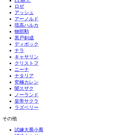
LL&CC
ロゼ
アッシュ
アーノルド
琉高ハルカ
物部勲
黒戸剣成
ディボック
ナラ
キャサリン
クリストフ
ニーナ
ナタリア
究極カレン
闇スザク
ノーランド
皇帝サクラ
ラズベリー
その他
試練大喬小喬