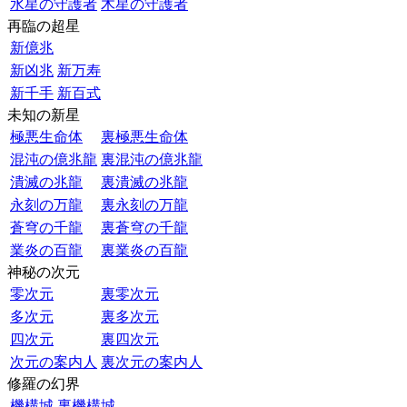
水星の守護者
木星の守護者
再臨の超星
新億兆
新凶兆
新万寿
新千手
新百式
未知の新星
極悪生命体
裏極悪生命体
混沌の億兆龍
裏混沌の億兆龍
潰滅の兆龍
裏潰滅の兆龍
永刻の万龍
裏永刻の万龍
蒼穹の千龍
裏蒼穹の千龍
業炎の百龍
裏業炎の百龍
神秘の次元
零次元
裏零次元
多次元
裏多次元
四次元
裏四次元
次元の案内人
裏次元の案内人
修羅の幻界
機構城
裏機構城