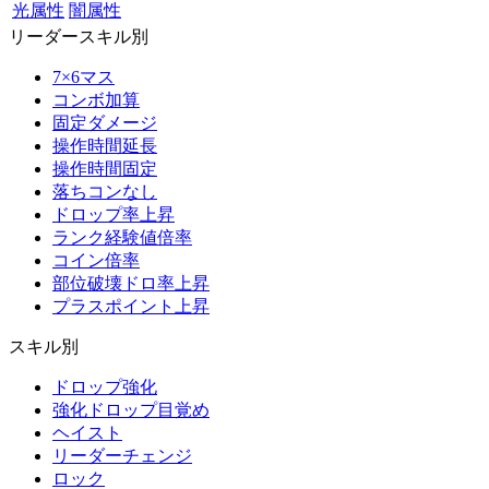
光属性
闇属性
リーダースキル別
7×6マス
コンボ加算
固定ダメージ
操作時間延長
操作時間固定
落ちコンなし
ドロップ率上昇
ランク経験値倍率
コイン倍率
部位破壊ドロ率上昇
プラスポイント上昇
スキル別
ドロップ強化
強化ドロップ目覚め
ヘイスト
リーダーチェンジ
ロック