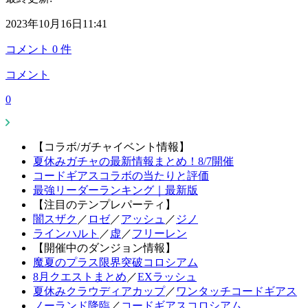
2023年10月16日11:41
コメント
0
件
コメント
0
【コラボ/ガチャイベント情報】
夏休みガチャの最新情報まとめ！8/7開催
コードギアスコラボの当たりと評価
最強リーダーランキング｜最新版
【注目のテンプレパーティ】
闇スザク
／
ロゼ
／
アッシュ
／
ジノ
ラインハルト
／
虚
／
フリーレン
【開催中のダンジョン情報】
魔夏のプラス限界突破コロシアム
8月クエストまとめ
／
EXラッシュ
夏休みクラウディアカップ
／
ワンタッチコードギアス
ノーランド降臨
／
コードギアスコロシアム