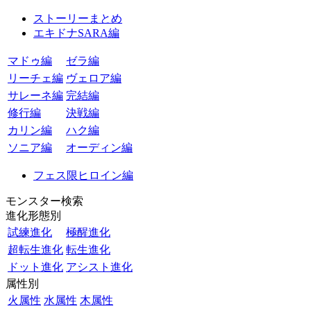
ストーリーまとめ
エキドナSARA編
マドゥ編
ゼラ編
リーチェ編
ヴェロア編
サレーネ編
完結編
修行編
決戦編
カリン編
ハク編
ソニア編
オーディン編
フェス限ヒロイン編
モンスター検索
進化形態別
試練進化
極醒進化
超転生進化
転生進化
ドット進化
アシスト進化
属性別
火属性
水属性
木属性