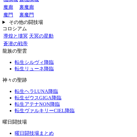
魔廊
裏魔廊
魔門
裏魔門
その他の闘技場
コロシアム
導煌と壊冥
天冥の星動
蒼潜の戦帝
龍族の聖雲
転生シルヴィ降臨
転生リューネ降臨
神々の聖跡
転生ヘラLUNA降臨
転生ゼウスGIGA降臨
転生アテナNON降臨
転生ヴァルキリーCIEL降臨
曜日闘技場
曜日闘技場まとめ