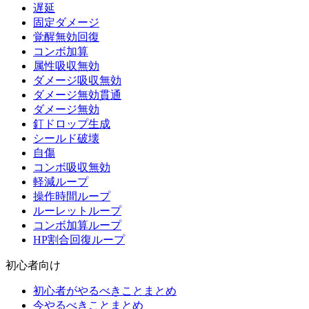
遅延
固定ダメージ
覚醒無効回復
コンボ加算
属性吸収無効
ダメージ吸収無効
ダメージ無効貫通
ダメージ無効
釘ドロップ生成
シールド破壊
自傷
コンボ吸収無効
軽減ループ
操作時間ループ
ルーレットループ
コンボ加算ループ
HP割合回復ループ
初心者向け
初心者がやるべきことまとめ
今やるべきことまとめ