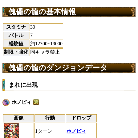
傀儡の龍の基本情報
スタミナ
30
バトル
7
経験値
約12300~19000
制限・強化
同キャラ禁止
傀儡の龍のダンジョンデータ
まれに出現
ホノピィ
画像
行動
ドロップ
1ターン
ホノピィ