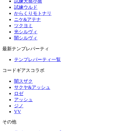
試練大喬小喬
試練ウルド
からくりモトナリ
ニケ&アテナ
ツクヨミ
光シルヴィ
闇シルヴィ
最新テンプレパーティ
テンプレパーティ一覧
コードギアスコラボ
闇スザク
サクヤ&アッシュ
ロゼ
アッシュ
ジノ
VV
その他