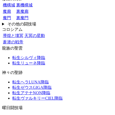
機構城
裏機構城
魔廊
裏魔廊
魔門
裏魔門
その他の闘技場
コロシアム
導煌と壊冥
天冥の星動
蒼潜の戦帝
龍族の聖雲
転生シルヴィ降臨
転生リューネ降臨
神々の聖跡
転生ヘラLUNA降臨
転生ゼウスGIGA降臨
転生アテナNON降臨
転生ヴァルキリーCIEL降臨
曜日闘技場