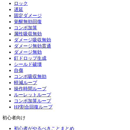
ロック
遅延
固定ダメージ
覚醒無効回復
コンボ加算
属性吸収無効
ダメージ吸収無効
ダメージ無効貫通
ダメージ無効
釘ドロップ生成
シールド破壊
自傷
コンボ吸収無効
軽減ループ
操作時間ループ
ルーレットループ
コンボ加算ループ
HP割合回復ループ
初心者向け
初心者がやるべきことまとめ