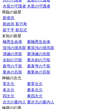
月の守護者
金星の守護者
水星の守護者
木星の守護者
再臨の超星
新億兆
新凶兆
新万寿
新千手
新百式
未知の新星
極悪生命体
裏極悪生命体
混沌の億兆龍
裏混沌の億兆龍
潰滅の兆龍
裏潰滅の兆龍
永刻の万龍
裏永刻の万龍
蒼穹の千龍
裏蒼穹の千龍
業炎の百龍
裏業炎の百龍
神秘の次元
零次元
裏零次元
多次元
裏多次元
四次元
裏四次元
次元の案内人
裏次元の案内人
修羅の幻界