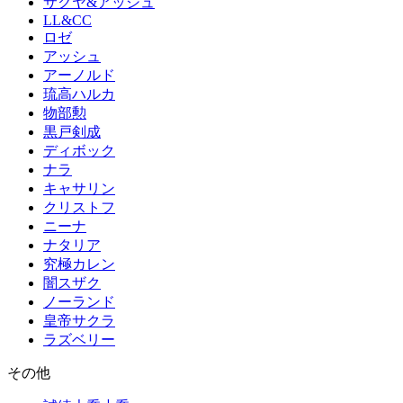
サクヤ&アッシュ
LL&CC
ロゼ
アッシュ
アーノルド
琉高ハルカ
物部勲
黒戸剣成
ディボック
ナラ
キャサリン
クリストフ
ニーナ
ナタリア
究極カレン
闇スザク
ノーランド
皇帝サクラ
ラズベリー
その他