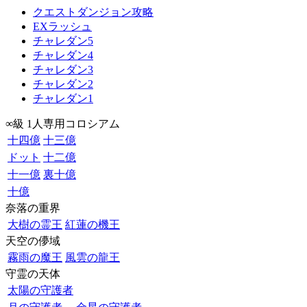
クエストダンジョン攻略
EXラッシュ
チャレダン5
チャレダン4
チャレダン3
チャレダン2
チャレダン1
∞級 1人専用コロシアム
十四億
十三億
ドット
十二億
十一億
裏十億
十億
奈落の重界
大樹の霊王
紅蓮の機王
天空の儚域
霧雨の魔王
風雲の龍王
守霊の天体
太陽の守護者