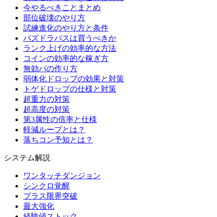
今やるべきことまとめ
部位破壊のやり方
試練進化のやり方と条件
パズドラパスは買うべきか
ランク上げの効率的な方法
コインの効率的な稼ぎ方
無効パの作り方
弱体化ドロップの効果と対策
トゲドロップの仕様と対策
超重力の対策
超高度の対策
第3属性の倍率と仕様
軽減ループとは？
落ちコン予知とは？
システム解説
ワンタッチダンジョン
シンクロ覚醒
プラス限界突破
最大強化
経験値ストック