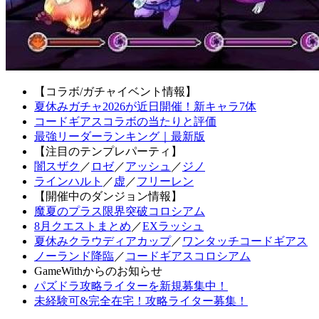
【コラボ/ガチャイベント情報】
夏休みガチャ2026が近日開催！新キャラ7体
コードギアスコラボの当たりと評価
最強リーダーランキング｜最新版
【注目のテンプレパーティ】
闇スザク
／
ロゼ
／
アッシュ
／
ジノ
ラインハルト
／
虚
／
フリーレン
【開催中のダンジョン情報】
魔夏のプラス限界突破コロシアム
8月クエストまとめ
／
EXラッシュ
夏休みクラウディアカップ
／
ワンタッチコードギアス
ノーランド降臨
／
コードギアスコロシアム
GameWithからのお知らせ
パズドラ攻略ライターを新規募集中！
未経験可&完全在宅！攻略ライター募集！