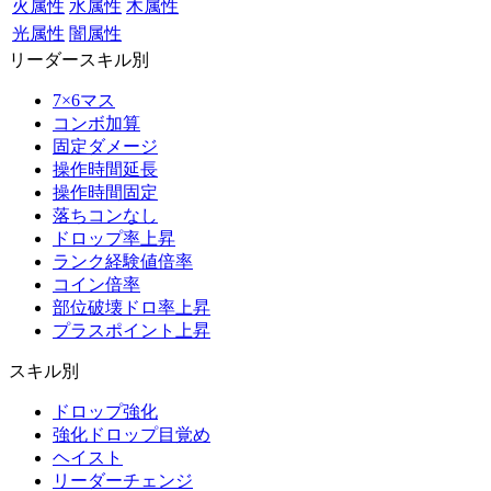
火属性
水属性
木属性
光属性
闇属性
リーダースキル別
7×6マス
コンボ加算
固定ダメージ
操作時間延長
操作時間固定
落ちコンなし
ドロップ率上昇
ランク経験値倍率
コイン倍率
部位破壊ドロ率上昇
プラスポイント上昇
スキル別
ドロップ強化
強化ドロップ目覚め
ヘイスト
リーダーチェンジ