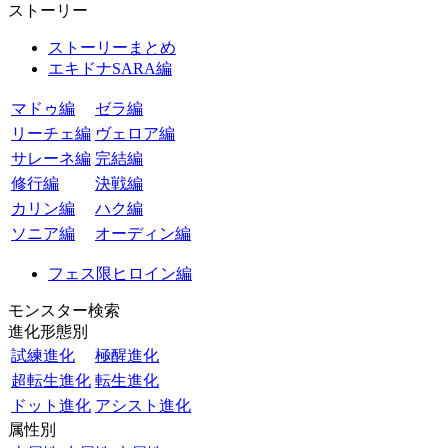
ストーリー
ストーリーまとめ
エキドナSARA編
マドゥ編
ゼラ編
リーチェ編
ヴェロア編
サレーネ編
完結編
修行編
決戦編
カリン編
ハク編
ソニア編
オーディン編
フェス限ヒロイン編
モンスター検索
進化形態別
試練進化
極醒進化
超転生進化
転生進化
ドット進化
アシスト進化
属性別