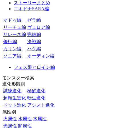
ストーリーまとめ
エキドナSARA編
マドゥ編
ゼラ編
リーチェ編
ヴェロア編
サレーネ編
完結編
修行編
決戦編
カリン編
ハク編
ソニア編
オーディン編
フェス限ヒロイン編
モンスター検索
進化形態別
試練進化
極醒進化
超転生進化
転生進化
ドット進化
アシスト進化
属性別
火属性
水属性
木属性
光属性
闇属性