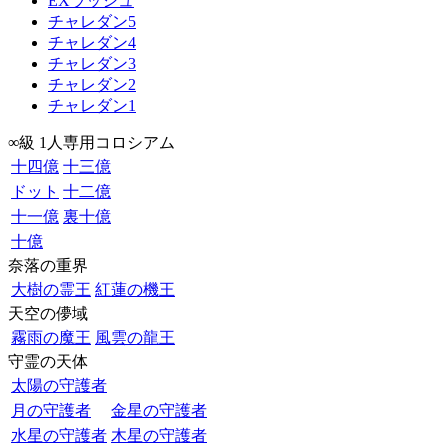
EXラッシュ
チャレダン5
チャレダン4
チャレダン3
チャレダン2
チャレダン1
∞級 1人専用コロシアム
十四億
十三億
ドット
十二億
十一億
裏十億
十億
奈落の重界
大樹の霊王
紅蓮の機王
天空の儚域
霧雨の魔王
風雲の龍王
守霊の天体
太陽の守護者
月の守護者
金星の守護者
水星の守護者
木星の守護者