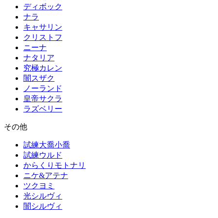
ディボック
ナラ
キャサリン
クリストフ
ニーナ
ナタリア
究極カレン
闇スザク
ノーランド
皇帝サクラ
ラズベリー
その他
試練大喬小喬
試練ウルド
からくりモトナリ
ニケ&アテナ
ツクヨミ
光シルヴィ
闇シルヴィ