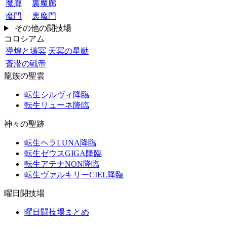
魔廊
裏魔廊
魔門
裏魔門
その他の闘技場
コロシアム
導煌と壊冥
天冥の星動
蒼潜の戦帝
龍族の聖雲
転生シルヴィ降臨
転生リューネ降臨
神々の聖跡
転生ヘラLUNA降臨
転生ゼウスGIGA降臨
転生アテナNON降臨
転生ヴァルキリーCIEL降臨
曜日闘技場
曜日闘技場まとめ