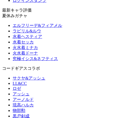
ログインスタンプ
最新キャラ評価
夏休みガチャ
エルフリーデ&フィアメル
ラビリル&ルウ
水着ヘスティア
水着セッカ
火水着ミナカ
火水着ドーナ
究極イシス&ネフティス
コードギアスコラボ
サクヤ&アッシュ
LL&CC
ロゼ
アッシュ
アーノルド
琉高ハルカ
物部勲
黒戸剣成