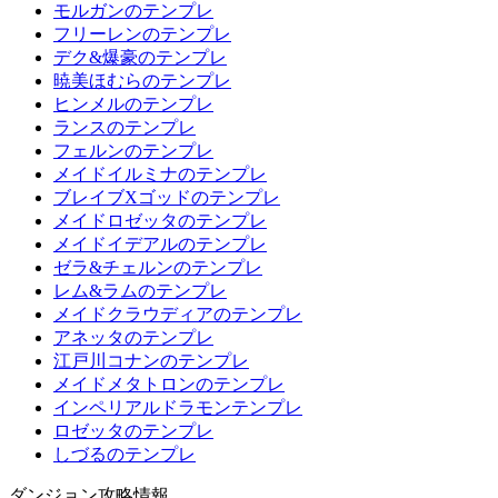
モルガンのテンプレ
フリーレンのテンプレ
デク&爆豪のテンプレ
暁美ほむらのテンプレ
ヒンメルのテンプレ
ランスのテンプレ
フェルンのテンプレ
メイドイルミナのテンプレ
ブレイブXゴッドのテンプレ
メイドロゼッタのテンプレ
メイドイデアルのテンプレ
ゼラ&チェルンのテンプレ
レム&ラムのテンプレ
メイドクラウディアのテンプレ
アネッタのテンプレ
江戸川コナンのテンプレ
メイドメタトロンのテンプレ
インペリアルドラモンテンプレ
ロゼッタのテンプレ
しづるのテンプレ
ダンジョン攻略情報