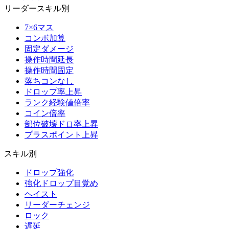
リーダースキル別
7×6マス
コンボ加算
固定ダメージ
操作時間延長
操作時間固定
落ちコンなし
ドロップ率上昇
ランク経験値倍率
コイン倍率
部位破壊ドロ率上昇
プラスポイント上昇
スキル別
ドロップ強化
強化ドロップ目覚め
ヘイスト
リーダーチェンジ
ロック
遅延