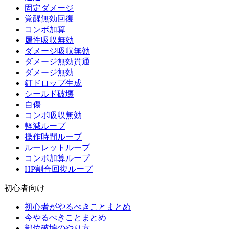
固定ダメージ
覚醒無効回復
コンボ加算
属性吸収無効
ダメージ吸収無効
ダメージ無効貫通
ダメージ無効
釘ドロップ生成
シールド破壊
自傷
コンボ吸収無効
軽減ループ
操作時間ループ
ルーレットループ
コンボ加算ループ
HP割合回復ループ
初心者向け
初心者がやるべきことまとめ
今やるべきことまとめ
部位破壊のやり方