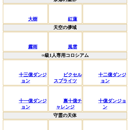
大樹
紅蓮
天空の儚域
霧雨
風雲
∞級1人専用コロシアム
十三億ダンジ
ピクセル
十二億ダンジ
ョン
スプライツ
ョン
十一億ダンジ
裏十億チ
十億ダンジョ
ョン
ャレンジ
ン
守霊の天体