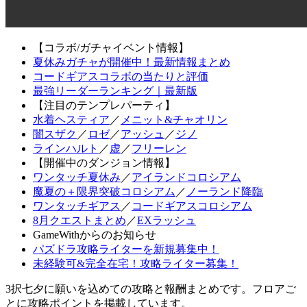
【コラボ/ガチャイベント情報】
夏休みガチャが開催中！最新情報まとめ
コードギアスコラボの当たりと評価
最強リーダーランキング｜最新版
【注目のテンプレパーティ】
水着ヘスティア
／
メニット&チャオリン
闇スザク
／
ロゼ
／
アッシュ
／
ジノ
ラインハルト
／
虚
／
フリーレン
【開催中のダンジョン情報】
ワンタッチ夏休み
／
アイランドコロシアム
魔夏の＋限界突破コロシアム
／
ノーランド降臨
ワンタッチギアス
／
コードギアスコロシアム
8月クエストまとめ
／
EXラッシュ
GameWithからのお知らせ
パズドラ攻略ライターを新規募集中！
未経験可&完全在宅！攻略ライター募集！
3択七夕に願いを込めての攻略と報酬まとめです。フロアご
とに攻略ポイントを掲載しています。