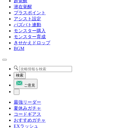
超覚醒
潜在覚醒
プラスポイント
アシスト設定
パズバト連動
モンスター購入
モンスター育成
きせかえドロップ
BGM
検索
ご意見
最強リーダー
夏休みガチャ
コードギアス
おすすめガチャ
EXラッシュ