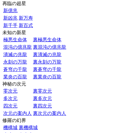
再臨の超星
新億兆
新凶兆
新万寿
新千手
新百式
未知の新星
極悪生命体
裏極悪生命体
混沌の億兆龍
裏混沌の億兆龍
潰滅の兆龍
裏潰滅の兆龍
永刻の万龍
裏永刻の万龍
蒼穹の千龍
裏蒼穹の千龍
業炎の百龍
裏業炎の百龍
神秘の次元
零次元
裏零次元
多次元
裏多次元
四次元
裏四次元
次元の案内人
裏次元の案内人
修羅の幻界
機構城
裏機構城