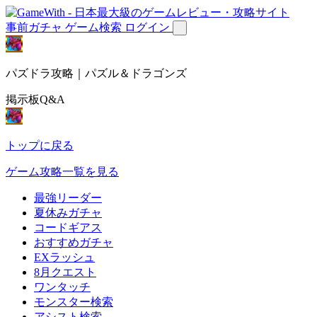
事前ガチャ
ゲーム検索
ログイン
パズドラ攻略｜パズル＆ドラゴンズ
掲示板Q&A
トップに戻る
ゲーム攻略一覧を見る
最強リーダー
夏休みガチャ
コードギアス
おすすめガチャ
EXラッシュ
8月クエスト
ワンタッチ
モンスター検索
アシスト検索