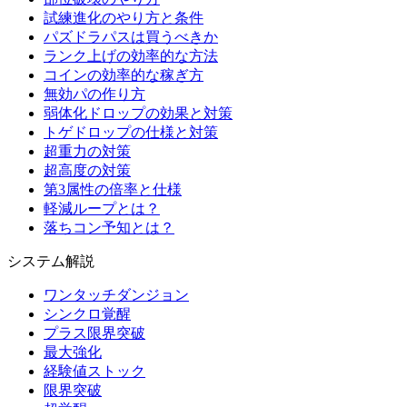
試練進化のやり方と条件
パズドラパスは買うべきか
ランク上げの効率的な方法
コインの効率的な稼ぎ方
無効パの作り方
弱体化ドロップの効果と対策
トゲドロップの仕様と対策
超重力の対策
超高度の対策
第3属性の倍率と仕様
軽減ループとは？
落ちコン予知とは？
システム解説
ワンタッチダンジョン
シンクロ覚醒
プラス限界突破
最大強化
経験値ストック
限界突破