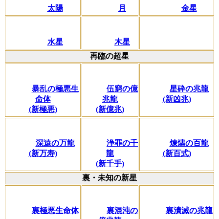
太陽
月
金星
水星
木星
再臨の超星
暴乱の極悪生
伍窮の億
星砕の兆龍
命体
兆龍
(新凶兆)
(新極悪)
(新億兆)
深遠の万龍
浄罪の千
煉燼の百龍
(新万寿)
龍
(新百式)
(新千手)
裏・未知の新星
裏極悪生命体
裏混沌の
裏潰滅の兆龍