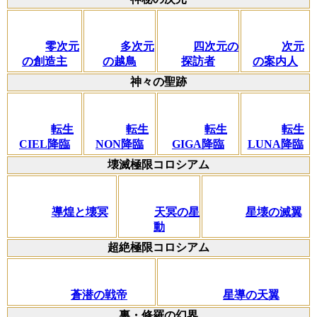
零次元
多次元
四次元の
次元
の創造主
の越鳥
探訪者
の案内人
神々の聖跡
転生
転生
転生
転生
CIEL降臨
NON降臨
GIGA降臨
LUNA降臨
壊滅極限コロシアム
導煌と壊冥
天冥の星
星壊の滅翼
動
超絶極限コロシアム
蒼潜の戦帝
星導の天翼
裏・修羅の幻界