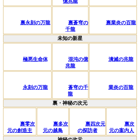
億兆龍
裏永刻の万龍
裏蒼穹の
裏業炎の百龍
千龍
未知の新星
極悪生命体
混沌の億
潰滅の兆龍
兆龍
永刻の万龍
蒼穹の千
業炎の百龍
龍
裏・神秘の次元
裏零次
裏多次
裏四次元
裏次
元の創造主
元の越鳥
の探訪者
元の案内人
神秘の次元