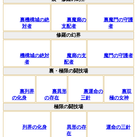
裏機構城の絶
裏魔廊の
裏魔門の守護
対者
支配者
者
修羅の幻界
機構城の絶対
魔廊の支
魔門の守護者
者
配者
裏・極限の闘技場
裏列界
裏異形
裏運命の
裏双
の化身
の存在
三針
極の女神
極限の闘技場
列界の化身
異形の存
運命の三針
在