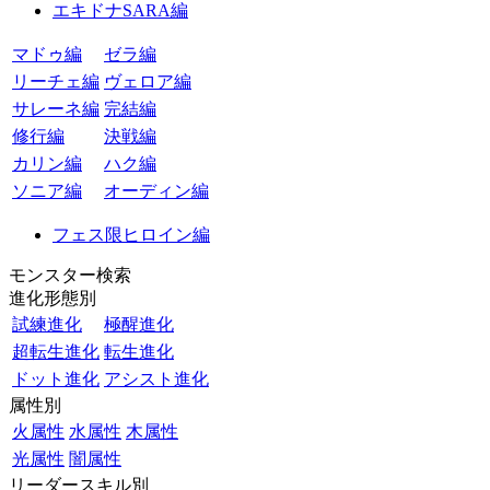
エキドナSARA編
マドゥ編
ゼラ編
リーチェ編
ヴェロア編
サレーネ編
完結編
修行編
決戦編
カリン編
ハク編
ソニア編
オーディン編
フェス限ヒロイン編
モンスター検索
進化形態別
試練進化
極醒進化
超転生進化
転生進化
ドット進化
アシスト進化
属性別
火属性
水属性
木属性
光属性
闇属性
リーダースキル別