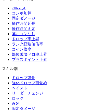
7×6マス
コンボ加算
固定ダメージ
操作時間延長
操作時間固定
落ちコンなし
ドロップ率上昇
ランク経験値倍率
コイン倍率
部位破壊ドロ率上昇
プラスポイント上昇
スキル別
ドロップ強化
強化ドロップ目覚め
ヘイスト
リーダーチェンジ
ロック
遅延
固定ダメージ