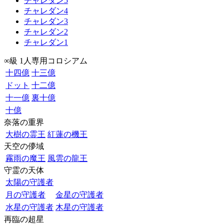
チャレダン5
チャレダン4
チャレダン3
チャレダン2
チャレダン1
∞級 1人専用コロシアム
十四億
十三億
ドット
十二億
十一億
裏十億
十億
奈落の重界
大樹の霊王
紅蓮の機王
天空の儚域
霧雨の魔王
風雲の龍王
守霊の天体
太陽の守護者
月の守護者
金星の守護者
水星の守護者
木星の守護者
再臨の超星