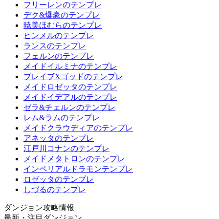
フリーレンのテンプレ
デク&爆豪のテンプレ
暁美ほむらのテンプレ
ヒンメルのテンプレ
ランスのテンプレ
フェルンのテンプレ
メイドイルミナのテンプレ
ブレイブXゴッドのテンプレ
メイドロゼッタのテンプレ
メイドイデアルのテンプレ
ゼラ&チェルンのテンプレ
レム&ラムのテンプレ
メイドクラウディアのテンプレ
アネッタのテンプレ
江戸川コナンのテンプレ
メイドメタトロンのテンプレ
インペリアルドラモンテンプレ
ロゼッタのテンプレ
しづるのテンプレ
ダンジョン攻略情報
最新・注目ダンジョン