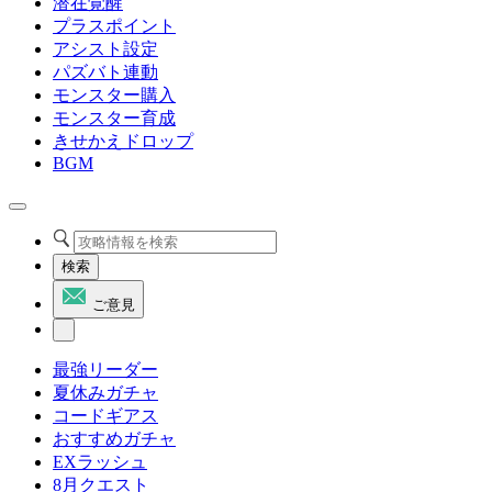
潜在覚醒
プラスポイント
アシスト設定
パズバト連動
モンスター購入
モンスター育成
きせかえドロップ
BGM
検索
ご意見
最強リーダー
夏休みガチャ
コードギアス
おすすめガチャ
EXラッシュ
8月クエスト