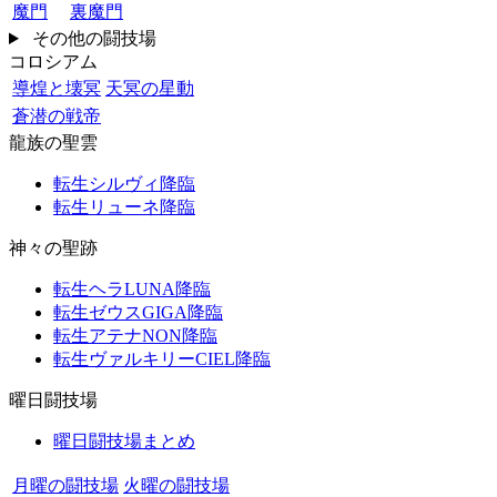
魔門
裏魔門
その他の闘技場
コロシアム
導煌と壊冥
天冥の星動
蒼潜の戦帝
龍族の聖雲
転生シルヴィ降臨
転生リューネ降臨
神々の聖跡
転生ヘラLUNA降臨
転生ゼウスGIGA降臨
転生アテナNON降臨
転生ヴァルキリーCIEL降臨
曜日闘技場
曜日闘技場まとめ
月曜の闘技場
火曜の闘技場