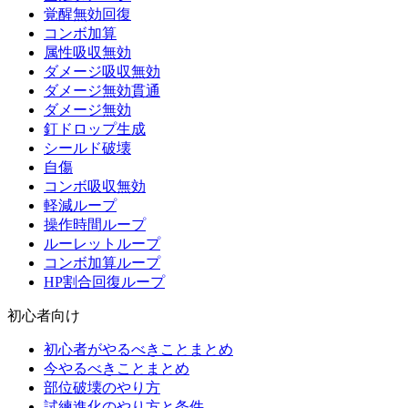
覚醒無効回復
コンボ加算
属性吸収無効
ダメージ吸収無効
ダメージ無効貫通
ダメージ無効
釘ドロップ生成
シールド破壊
自傷
コンボ吸収無効
軽減ループ
操作時間ループ
ルーレットループ
コンボ加算ループ
HP割合回復ループ
初心者向け
初心者がやるべきことまとめ
今やるべきことまとめ
部位破壊のやり方
試練進化のやり方と条件