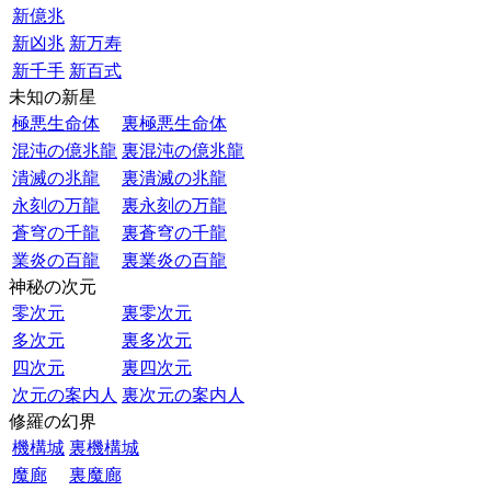
新億兆
新凶兆
新万寿
新千手
新百式
未知の新星
極悪生命体
裏極悪生命体
混沌の億兆龍
裏混沌の億兆龍
潰滅の兆龍
裏潰滅の兆龍
永刻の万龍
裏永刻の万龍
蒼穹の千龍
裏蒼穹の千龍
業炎の百龍
裏業炎の百龍
神秘の次元
零次元
裏零次元
多次元
裏多次元
四次元
裏四次元
次元の案内人
裏次元の案内人
修羅の幻界
機構城
裏機構城
魔廊
裏魔廊