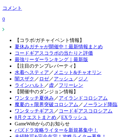
コメント
0
【コラボ/ガチャイベント情報】
夏休みガチャが開催中！最新情報まとめ
コードギアスコラボの当たりと評価
最強リーダーランキング｜最新版
【注目のテンプレパーティ】
水着ヘスティア
／
メニット&チャオリン
闇スザク
／
ロゼ
／
アッシュ
／
ジノ
ラインハルト
／
虚
／
フリーレン
【開催中のダンジョン情報】
ワンタッチ夏休み
／
アイランドコロシアム
魔夏の＋限界突破コロシアム
／
ノーランド降臨
ワンタッチギアス
／
コードギアスコロシアム
8月クエストまとめ
／
EXラッシュ
GameWithからのお知らせ
パズドラ攻略ライターを新規募集中！
未経験可&完全在宅！攻略ライター募集！