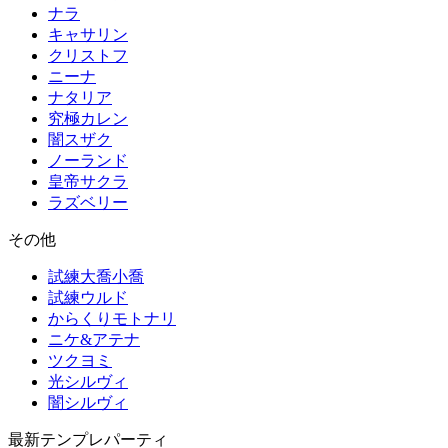
ナラ
キャサリン
クリストフ
ニーナ
ナタリア
究極カレン
闇スザク
ノーランド
皇帝サクラ
ラズベリー
その他
試練大喬小喬
試練ウルド
からくりモトナリ
ニケ&アテナ
ツクヨミ
光シルヴィ
闇シルヴィ
最新テンプレパーティ