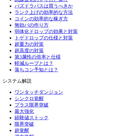
パズドラパスは買うべきか
ランク上げの効率的な方法
コインの効率的な稼ぎ方
無効パの作り方
弱体化ドロップの効果と対策
トゲドロップの仕様と対策
超重力の対策
超高度の対策
第3属性の倍率と仕様
軽減ループとは？
落ちコン予知とは？
システム解説
ワンタッチダンジョン
シンクロ覚醒
プラス限界突破
最大強化
経験値ストック
限界突破
超覚醒