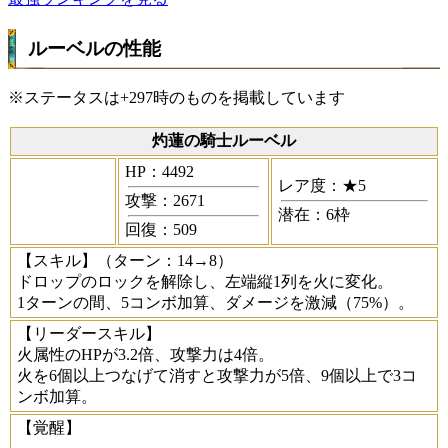
ルーベルの性能
※ステータスは+297時のものを掲載しています
灼蓮の騎士ルーベル
HP：4492
レア度：★5
攻撃：2671
潜在：6枠
回復：509
【スキル】
（ターン：14→8）
ドロップのロックを解除し、左端縦1列を火に変化。
1ターンの間、5コンボ加算、ダメージを激減（75%）。
【リーダースキル】
火属性のHPが3.2倍、攻撃力は4倍。
火を6個以上つなげて消すと攻撃力が5倍、9個以上で3コ
ンボ加算。
【覚醒】