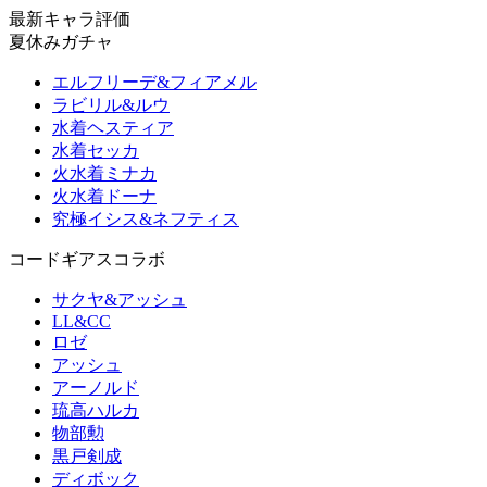
最新キャラ評価
夏休みガチャ
エルフリーデ&フィアメル
ラビリル&ルウ
水着ヘスティア
水着セッカ
火水着ミナカ
火水着ドーナ
究極イシス&ネフティス
コードギアスコラボ
サクヤ&アッシュ
LL&CC
ロゼ
アッシュ
アーノルド
琉高ハルカ
物部勲
黒戸剣成
ディボック