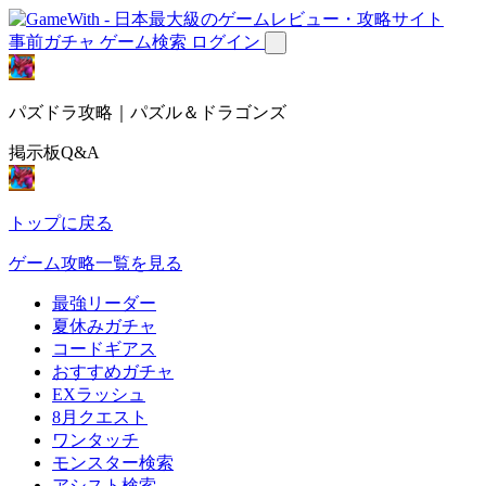
事前ガチャ
ゲーム検索
ログイン
パズドラ攻略｜パズル＆ドラゴンズ
掲示板Q&A
トップに戻る
ゲーム攻略一覧を見る
最強リーダー
夏休みガチャ
コードギアス
おすすめガチャ
EXラッシュ
8月クエスト
ワンタッチ
モンスター検索
アシスト検索