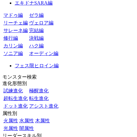
エキドナSARA編
マドゥ編
ゼラ編
リーチェ編
ヴェロア編
サレーネ編
完結編
修行編
決戦編
カリン編
ハク編
ソニア編
オーディン編
フェス限ヒロイン編
モンスター検索
進化形態別
試練進化
極醒進化
超転生進化
転生進化
ドット進化
アシスト進化
属性別
火属性
水属性
木属性
光属性
闇属性
リーダースキル別