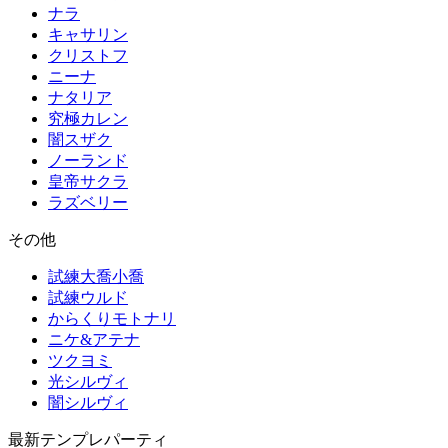
ナラ
キャサリン
クリストフ
ニーナ
ナタリア
究極カレン
闇スザク
ノーランド
皇帝サクラ
ラズベリー
その他
試練大喬小喬
試練ウルド
からくりモトナリ
ニケ&アテナ
ツクヨミ
光シルヴィ
闇シルヴィ
最新テンプレパーティ