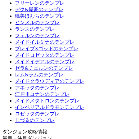
フリーレンのテンプレ
デク&爆豪のテンプレ
暁美ほむらのテンプレ
ヒンメルのテンプレ
ランスのテンプレ
フェルンのテンプレ
メイドイルミナのテンプレ
ブレイブXゴッドのテンプレ
メイドロゼッタのテンプレ
メイドイデアルのテンプレ
ゼラ&チェルンのテンプレ
レム&ラムのテンプレ
メイドクラウディアのテンプレ
アネッタのテンプレ
江戸川コナンのテンプレ
メイドメタトロンのテンプレ
インペリアルドラモンテンプレ
ロゼッタのテンプレ
しづるのテンプレ
ダンジョン攻略情報
最新・注目ダンジョン