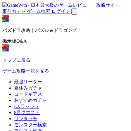
事前ガチャ
ゲーム検索
ログイン
パズドラ攻略｜パズル＆ドラゴンズ
掲示板Q&A
トップに戻る
ゲーム攻略一覧を見る
最強リーダー
夏休みガチャ
コードギアス
おすすめガチャ
EXラッシュ
8月クエスト
ワンタッチ
モンスター検索
アシスト検索