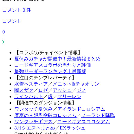
コメント
0
件
コメント
0
【コラボ/ガチャイベント情報】
夏休みガチャが開催中！最新情報まとめ
コードギアスコラボの当たりと評価
最強リーダーランキング｜最新版
【注目のテンプレパーティ】
水着ヘスティア
／
メニット&チャオリン
闇スザク
／
ロゼ
／
アッシュ
／
ジノ
ラインハルト
／
虚
／
フリーレン
【開催中のダンジョン情報】
ワンタッチ夏休み
／
アイランドコロシアム
魔夏の＋限界突破コロシアム
／
ノーランド降臨
ワンタッチギアス
／
コードギアスコロシアム
8月クエストまとめ
／
EXラッシュ