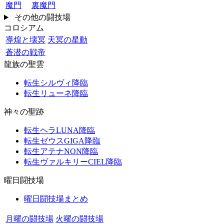
魔門
裏魔門
その他の闘技場
コロシアム
導煌と壊冥
天冥の星動
蒼潜の戦帝
龍族の聖雲
転生シルヴィ降臨
転生リューネ降臨
神々の聖跡
転生ヘラLUNA降臨
転生ゼウスGIGA降臨
転生アテナNON降臨
転生ヴァルキリーCIEL降臨
曜日闘技場
曜日闘技場まとめ
月曜の闘技場
火曜の闘技場