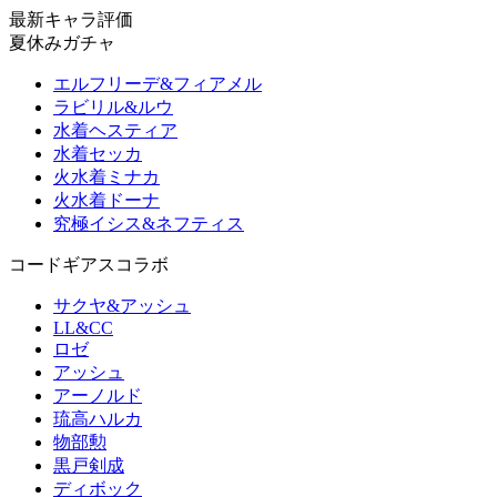
最新キャラ評価
夏休みガチャ
エルフリーデ&フィアメル
ラビリル&ルウ
水着ヘスティア
水着セッカ
火水着ミナカ
火水着ドーナ
究極イシス&ネフティス
コードギアスコラボ
サクヤ&アッシュ
LL&CC
ロゼ
アッシュ
アーノルド
琉高ハルカ
物部勲
黒戸剣成
ディボック