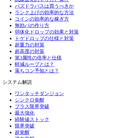
パズドラパスは買うべきか
ランク上げの効率的な方法
コインの効率的な稼ぎ方
無効パの作り方
弱体化ドロップの効果と対策
トゲドロップの仕様と対策
超重力の対策
超高度の対策
第3属性の倍率と仕様
軽減ループとは？
落ちコン予知とは？
システム解説
ワンタッチダンジョン
シンクロ覚醒
プラス限界突破
最大強化
経験値ストック
限界突破
超覚醒