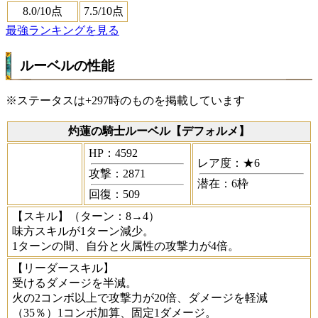
8.0
/10点
7.5
/10点
最強ランキングを見る
ルーベルの性能
※ステータスは+297時のものを掲載しています
灼蓮の騎士ルーベル【デフォルメ】
HP：4592
レア度：★6
攻撃：2871
潜在：6枠
回復：509
【スキル】
（ターン：8→4）
味方スキルが1ターン減少。
1ターンの間、自分と火属性の攻撃力が4倍。
【リーダースキル】
受けるダメージを半減。
火の2コンボ以上で攻撃力が20倍、ダメージを軽減
（35％）1コンボ加算、固定1ダメージ。