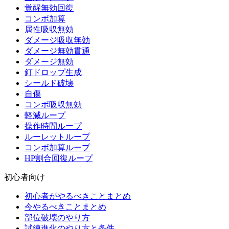
覚醒無効回復
コンボ加算
属性吸収無効
ダメージ吸収無効
ダメージ無効貫通
ダメージ無効
釘ドロップ生成
シールド破壊
自傷
コンボ吸収無効
軽減ループ
操作時間ループ
ルーレットループ
コンボ加算ループ
HP割合回復ループ
初心者向け
初心者がやるべきことまとめ
今やるべきことまとめ
部位破壊のやり方
試練進化のやり方と条件