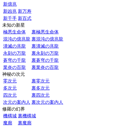
新億兆
新凶兆
新万寿
新千手
新百式
未知の新星
極悪生命体
裏極悪生命体
混沌の億兆龍
裏混沌の億兆龍
潰滅の兆龍
裏潰滅の兆龍
永刻の万龍
裏永刻の万龍
蒼穹の千龍
裏蒼穹の千龍
業炎の百龍
裏業炎の百龍
神秘の次元
零次元
裏零次元
多次元
裏多次元
四次元
裏四次元
次元の案内人
裏次元の案内人
修羅の幻界
機構城
裏機構城
魔廊
裏魔廊