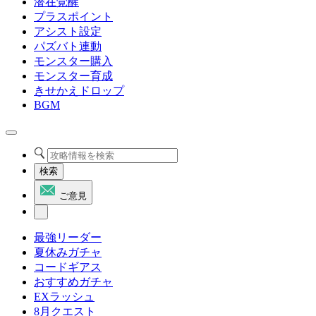
潜在覚醒
プラスポイント
アシスト設定
パズバト連動
モンスター購入
モンスター育成
きせかえドロップ
BGM
検索
ご意見
最強リーダー
夏休みガチャ
コードギアス
おすすめガチャ
EXラッシュ
8月クエスト