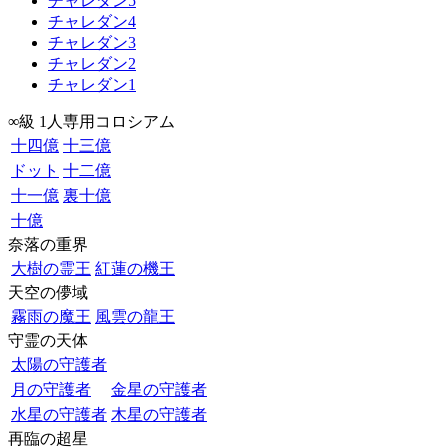
チャレダン5
チャレダン4
チャレダン3
チャレダン2
チャレダン1
∞級 1人専用コロシアム
十四億
十三億
ドット
十二億
十一億
裏十億
十億
奈落の重界
大樹の霊王
紅蓮の機王
天空の儚域
霧雨の魔王
風雲の龍王
守霊の天体
太陽の守護者
月の守護者
金星の守護者
水星の守護者
木星の守護者
再臨の超星