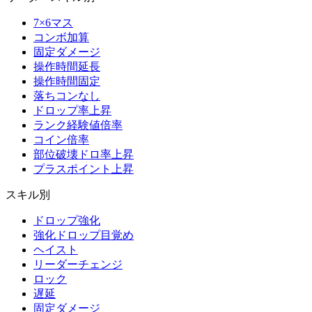
7×6マス
コンボ加算
固定ダメージ
操作時間延長
操作時間固定
落ちコンなし
ドロップ率上昇
ランク経験値倍率
コイン倍率
部位破壊ドロ率上昇
プラスポイント上昇
スキル別
ドロップ強化
強化ドロップ目覚め
ヘイスト
リーダーチェンジ
ロック
遅延
固定ダメージ