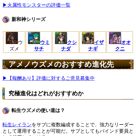
▶火属性モンスターの評価一覧
新和神シリーズ
ウ
ウミ
クシ
イザ
オオ
ズメ
サチ
ナダ
ナギ
クニ
アメノウズメのおすすめ進化先
▶【報酬あり】評価に対するご意見募集中
究極進化はどれがおすすめか
転生ウズメの使い道は？
転生レイラン
をサブに複数編成することで、強力なリーダー
として運用することが可能だ。サブとしてもバインド要員と