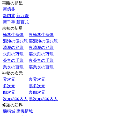
再臨の超星
新億兆
新凶兆
新万寿
新千手
新百式
未知の新星
極悪生命体
裏極悪生命体
混沌の億兆龍
裏混沌の億兆龍
潰滅の兆龍
裏潰滅の兆龍
永刻の万龍
裏永刻の万龍
蒼穹の千龍
裏蒼穹の千龍
業炎の百龍
裏業炎の百龍
神秘の次元
零次元
裏零次元
多次元
裏多次元
四次元
裏四次元
次元の案内人
裏次元の案内人
修羅の幻界
機構城
裏機構城