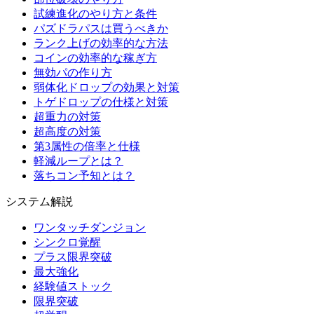
試練進化のやり方と条件
パズドラパスは買うべきか
ランク上げの効率的な方法
コインの効率的な稼ぎ方
無効パの作り方
弱体化ドロップの効果と対策
トゲドロップの仕様と対策
超重力の対策
超高度の対策
第3属性の倍率と仕様
軽減ループとは？
落ちコン予知とは？
システム解説
ワンタッチダンジョン
シンクロ覚醒
プラス限界突破
最大強化
経験値ストック
限界突破