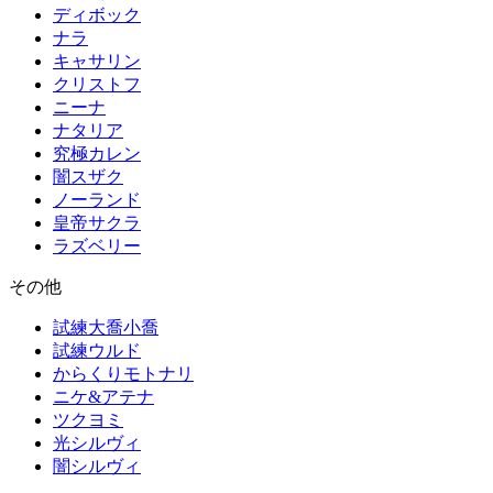
ディボック
ナラ
キャサリン
クリストフ
ニーナ
ナタリア
究極カレン
闇スザク
ノーランド
皇帝サクラ
ラズベリー
その他
試練大喬小喬
試練ウルド
からくりモトナリ
ニケ&アテナ
ツクヨミ
光シルヴィ
闇シルヴィ