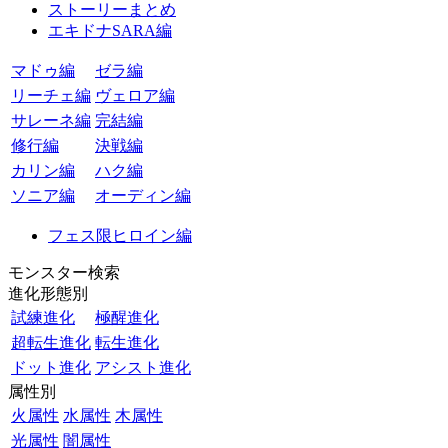
ストーリーまとめ
エキドナSARA編
マドゥ編
ゼラ編
リーチェ編
ヴェロア編
サレーネ編
完結編
修行編
決戦編
カリン編
ハク編
ソニア編
オーディン編
フェス限ヒロイン編
モンスター検索
進化形態別
試練進化
極醒進化
超転生進化
転生進化
ドット進化
アシスト進化
属性別
火属性
水属性
木属性
光属性
闇属性