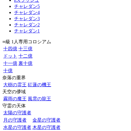
EXラッシュ
チャレダン5
チャレダン4
チャレダン3
チャレダン2
チャレダン1
∞級 1人専用コロシアム
十四億
十三億
ドット
十二億
十一億
裏十億
十億
奈落の重界
大樹の霊王
紅蓮の機王
天空の儚域
霧雨の魔王
風雲の龍王
守霊の天体
太陽の守護者
月の守護者
金星の守護者
水星の守護者
木星の守護者