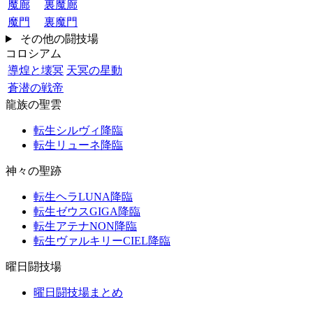
魔廊
裏魔廊
魔門
裏魔門
その他の闘技場
コロシアム
導煌と壊冥
天冥の星動
蒼潜の戦帝
龍族の聖雲
転生シルヴィ降臨
転生リューネ降臨
神々の聖跡
転生ヘラLUNA降臨
転生ゼウスGIGA降臨
転生アテナNON降臨
転生ヴァルキリーCIEL降臨
曜日闘技場
曜日闘技場まとめ