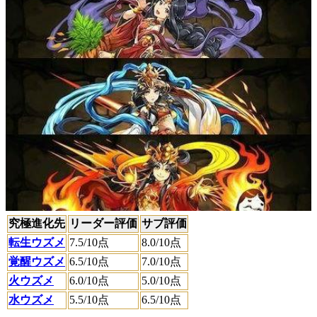
究極進化先
リーダー評価
サブ評価
転生ウズメ
7.5
/10点
8.0
/10点
覚醒ウズメ
6.5
/10点
7.0
/10点
火ウズメ
6.0
/10点
5.0
/10点
水ウズメ
5.5
/10点
6.5
/10点