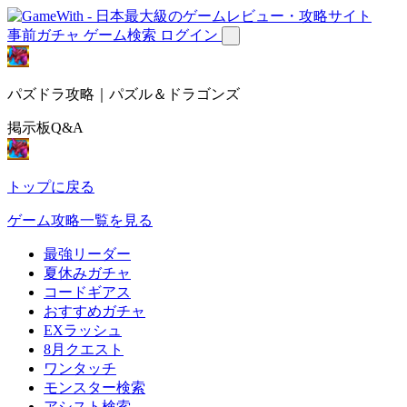
事前ガチャ
ゲーム検索
ログイン
パズドラ攻略｜パズル＆ドラゴンズ
掲示板Q&A
トップに戻る
ゲーム攻略一覧を見る
最強リーダー
夏休みガチャ
コードギアス
おすすめガチャ
EXラッシュ
8月クエスト
ワンタッチ
モンスター検索
アシスト検索