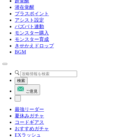
超覚醒
潜在覚醒
プラスポイント
アシスト設定
パズバト連動
モンスター購入
モンスター育成
きせかえドロップ
BGM
検索
ご意見
最強リーダー
夏休みガチャ
コードギアス
おすすめガチャ
EXラッシュ