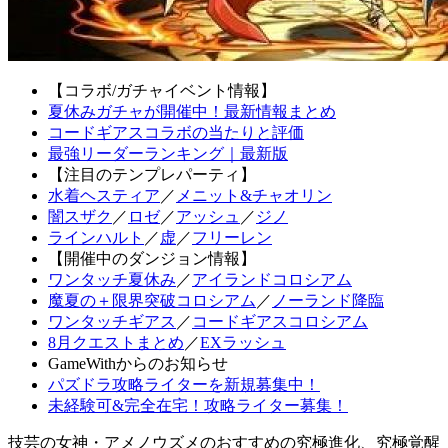
【コラボ/ガチャイベント情報】
夏休みガチャが開催中！最新情報まとめ
コードギアスコラボの当たりと評価
最強リーダーランキング｜最新版
【注目のテンプレパーティ】
水着ヘスティア
／
メニット&チャオリン
闇スザク
／
ロゼ
／
アッシュ
／
ジノ
ラインハルト
／
虚
／
フリーレン
【開催中のダンジョン情報】
ワンタッチ夏休み
／
アイランドコロシアム
魔夏の＋限界突破コロシアム
／
ノーランド降臨
ワンタッチギアス
／
コードギアスコロシアム
8月クエストまとめ
／
EXラッシュ
GameWithからのお知らせ
パズドラ攻略ライターを新規募集中！
未経験可&完全在宅！攻略ライター募集！
技芸の女神・アメノウズメのおすすめの究極進化、究極覚醒