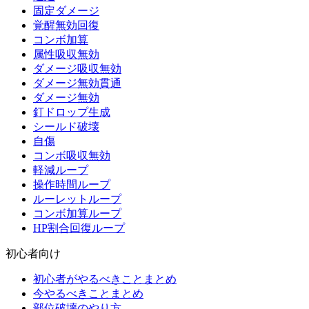
固定ダメージ
覚醒無効回復
コンボ加算
属性吸収無効
ダメージ吸収無効
ダメージ無効貫通
ダメージ無効
釘ドロップ生成
シールド破壊
自傷
コンボ吸収無効
軽減ループ
操作時間ループ
ルーレットループ
コンボ加算ループ
HP割合回復ループ
初心者向け
初心者がやるべきことまとめ
今やるべきことまとめ
部位破壊のやり方