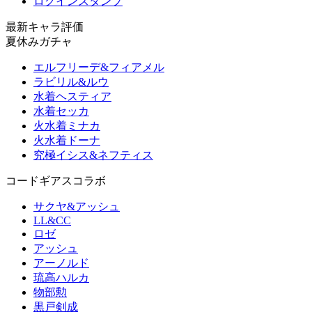
ログインスタンプ
最新キャラ評価
夏休みガチャ
エルフリーデ&フィアメル
ラビリル&ルウ
水着ヘスティア
水着セッカ
火水着ミナカ
火水着ドーナ
究極イシス&ネフティス
コードギアスコラボ
サクヤ&アッシュ
LL&CC
ロゼ
アッシュ
アーノルド
琉高ハルカ
物部勲
黒戸剣成