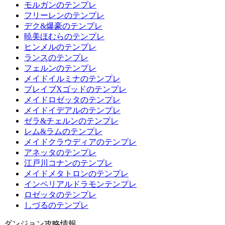
モルガンのテンプレ
フリーレンのテンプレ
デク&爆豪のテンプレ
暁美ほむらのテンプレ
ヒンメルのテンプレ
ランスのテンプレ
フェルンのテンプレ
メイドイルミナのテンプレ
ブレイブXゴッドのテンプレ
メイドロゼッタのテンプレ
メイドイデアルのテンプレ
ゼラ&チェルンのテンプレ
レム&ラムのテンプレ
メイドクラウディアのテンプレ
アネッタのテンプレ
江戸川コナンのテンプレ
メイドメタトロンのテンプレ
インペリアルドラモンテンプレ
ロゼッタのテンプレ
しづるのテンプレ
ダンジョン攻略情報