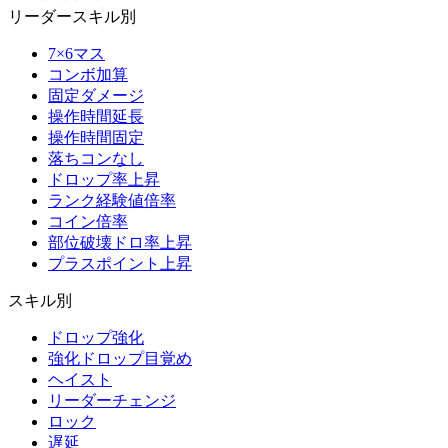
リーダースキル別
7×6マス
コンボ加算
固定ダメージ
操作時間延長
操作時間固定
落ちコンなし
ドロップ率上昇
ランク経験値倍率
コイン倍率
部位破壊ドロ率上昇
プラスポイント上昇
スキル別
ドロップ強化
強化ドロップ目覚め
ヘイスト
リーダーチェンジ
ロック
遅延