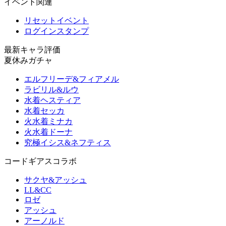
イベント関連
リセットイベント
ログインスタンプ
最新キャラ評価
夏休みガチャ
エルフリーデ&フィアメル
ラビリル&ルウ
水着ヘスティア
水着セッカ
火水着ミナカ
火水着ドーナ
究極イシス&ネフティス
コードギアスコラボ
サクヤ&アッシュ
LL&CC
ロゼ
アッシュ
アーノルド