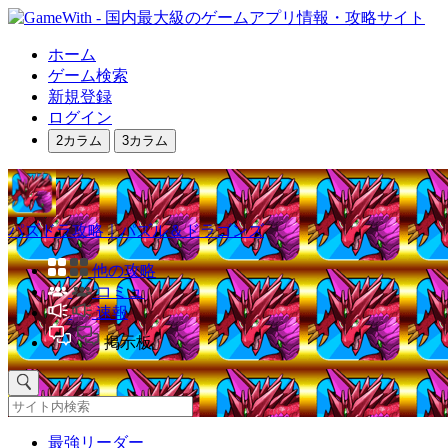
ホーム
ゲーム検索
新規登録
ログイン
2カラム
3カラム
パズドラ攻略｜パズル＆ドラゴンズ
他の攻略
コミュ
速報
掲示板
最強リーダー