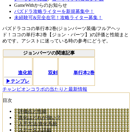
GameWithからのお知らせ
パズドラ攻略ライターを新規募集中！
未経験可&完全在宅！攻略ライター募集！
パズドラココの単行本2巻(ジョンバーツ装備/フルアヘッ
ド！ココの単行本2巻【ジョン・バーツ】)の評価と性能まと
めです。アシストに迷っている時の参考にどうぞ。
ジョンバーツの関連記事
進化前
双剣
単行本2巻
▶テンプレ
チャンピオンコラボの当たりと最新情報
目次
評価点と性能
進化はどれが強い？
入手方法/進化系統
ステータス詳細