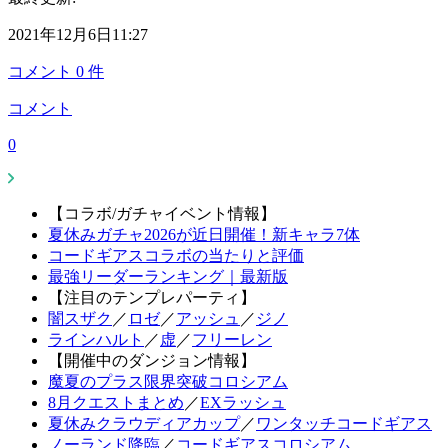
2021年12月6日11:27
コメント
0
件
コメント
0
【コラボ/ガチャイベント情報】
夏休みガチャ2026が近日開催！新キャラ7体
コードギアスコラボの当たりと評価
最強リーダーランキング｜最新版
【注目のテンプレパーティ】
闇スザク
／
ロゼ
／
アッシュ
／
ジノ
ラインハルト
／
虚
／
フリーレン
【開催中のダンジョン情報】
魔夏のプラス限界突破コロシアム
8月クエストまとめ
／
EXラッシュ
夏休みクラウディアカップ
／
ワンタッチコードギアス
ノーランド降臨
／
コードギアスコロシアム