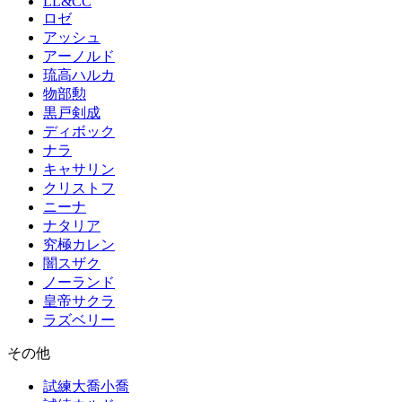
LL&CC
ロゼ
アッシュ
アーノルド
琉高ハルカ
物部勲
黒戸剣成
ディボック
ナラ
キャサリン
クリストフ
ニーナ
ナタリア
究極カレン
闇スザク
ノーランド
皇帝サクラ
ラズベリー
その他
試練大喬小喬