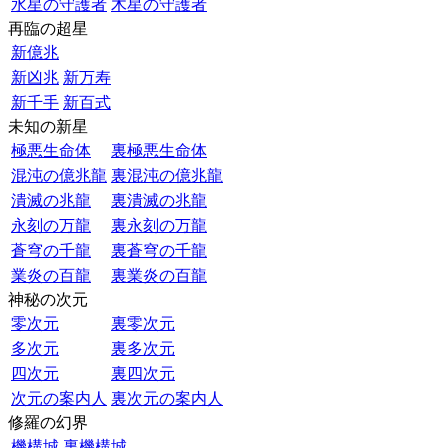
水星の守護者
木星の守護者
再臨の超星
新億兆
新凶兆
新万寿
新千手
新百式
未知の新星
極悪生命体
裏極悪生命体
混沌の億兆龍
裏混沌の億兆龍
潰滅の兆龍
裏潰滅の兆龍
永刻の万龍
裏永刻の万龍
蒼穹の千龍
裏蒼穹の千龍
業炎の百龍
裏業炎の百龍
神秘の次元
零次元
裏零次元
多次元
裏多次元
四次元
裏四次元
次元の案内人
裏次元の案内人
修羅の幻界
機構城
裏機構城