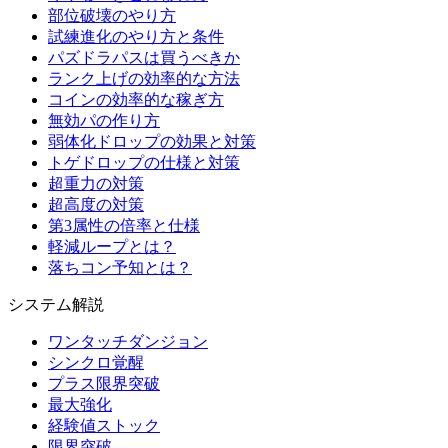
部位破壊のやり方
試練進化のやり方と条件
パズドラパスは買うべきか
ランク上げの効率的な方法
コインの効率的な稼ぎ方
無効パの作り方
弱体化ドロップの効果と対策
トゲドロップの仕様と対策
超重力の対策
超高度の対策
第3属性の倍率と仕様
軽減ループとは？
落ちコン予知とは？
システム解説
ワンタッチダンジョン
シンクロ覚醒
プラス限界突破
最大強化
経験値ストック
限界突破