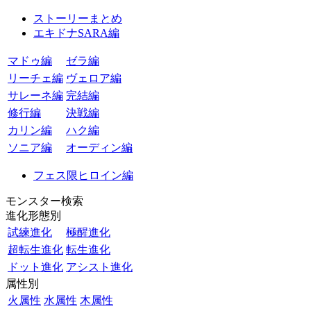
ストーリーまとめ
エキドナSARA編
マドゥ編
ゼラ編
リーチェ編
ヴェロア編
サレーネ編
完結編
修行編
決戦編
カリン編
ハク編
ソニア編
オーディン編
フェス限ヒロイン編
モンスター検索
進化形態別
試練進化
極醒進化
超転生進化
転生進化
ドット進化
アシスト進化
属性別
火属性
水属性
木属性