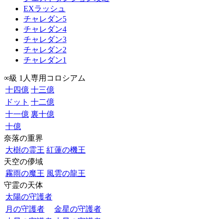
EXラッシュ
チャレダン5
チャレダン4
チャレダン3
チャレダン2
チャレダン1
∞級 1人専用コロシアム
十四億
十三億
ドット
十二億
十一億
裏十億
十億
奈落の重界
大樹の霊王
紅蓮の機王
天空の儚域
霧雨の魔王
風雲の龍王
守霊の天体
太陽の守護者
月の守護者
金星の守護者