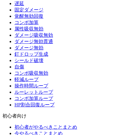
遅延
固定ダメージ
覚醒無効回復
コンボ加算
属性吸収無効
ダメージ吸収無効
ダメージ無効貫通
ダメージ無効
釘ドロップ生成
シールド破壊
自傷
コンボ吸収無効
軽減ループ
操作時間ループ
ルーレットループ
コンボ加算ループ
HP割合回復ループ
初心者向け
初心者がやるべきことまとめ
今やるべきことまとめ