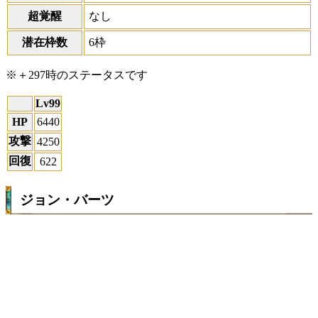
超覚醒
なし
潜在枠数
6枠
※＋297時のステータスです
Lv99
HP
6440
攻撃
4250
回復
622
ジョン・バーツ