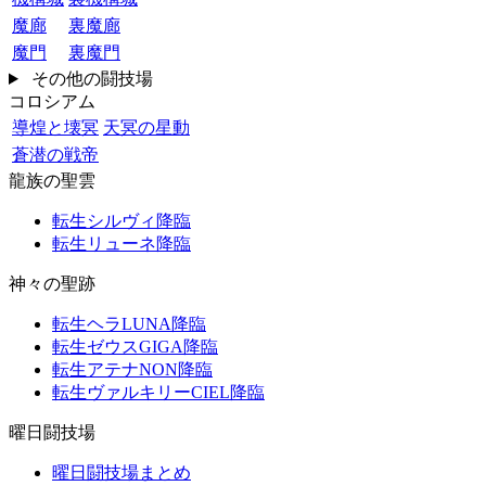
魔廊
裏魔廊
魔門
裏魔門
その他の闘技場
コロシアム
導煌と壊冥
天冥の星動
蒼潜の戦帝
龍族の聖雲
転生シルヴィ降臨
転生リューネ降臨
神々の聖跡
転生ヘラLUNA降臨
転生ゼウスGIGA降臨
転生アテナNON降臨
転生ヴァルキリーCIEL降臨
曜日闘技場
曜日闘技場まとめ