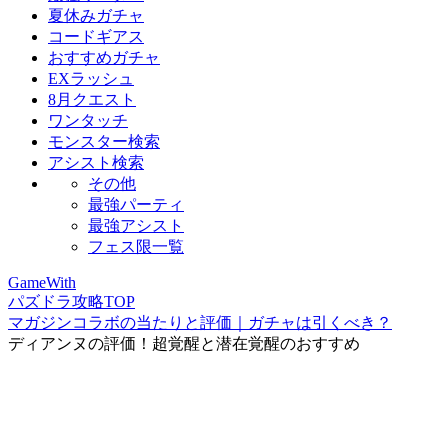
夏休みガチャ
コードギアス
おすすめガチャ
EXラッシュ
8月クエスト
ワンタッチ
モンスター検索
アシスト検索
その他
最強パーティ
最強アシスト
フェス限一覧
GameWith
パズドラ攻略TOP
マガジンコラボの当たりと評価｜ガチャは引くべき？
ディアンヌの評価！超覚醒と潜在覚醒のおすすめ