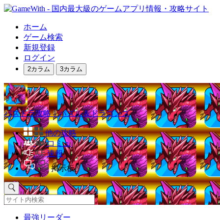
ホーム
ゲーム検索
新規登録
ログイン
2カラム
3カラム
パズドラ攻略｜パズル＆ドラゴンズ
他の攻略
コミュ
速報
掲示板
最強リーダー