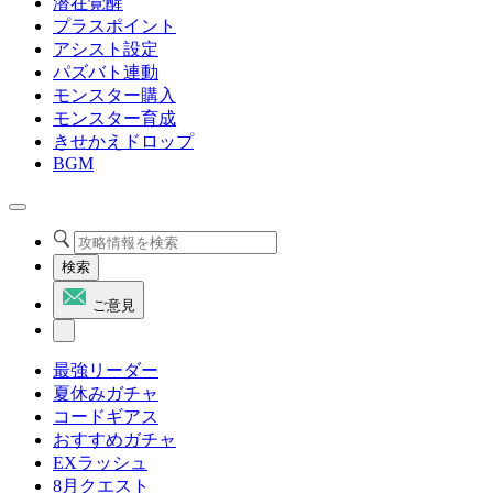
潜在覚醒
プラスポイント
アシスト設定
パズバト連動
モンスター購入
モンスター育成
きせかえドロップ
BGM
検索
ご意見
最強リーダー
夏休みガチャ
コードギアス
おすすめガチャ
EXラッシュ
8月クエスト