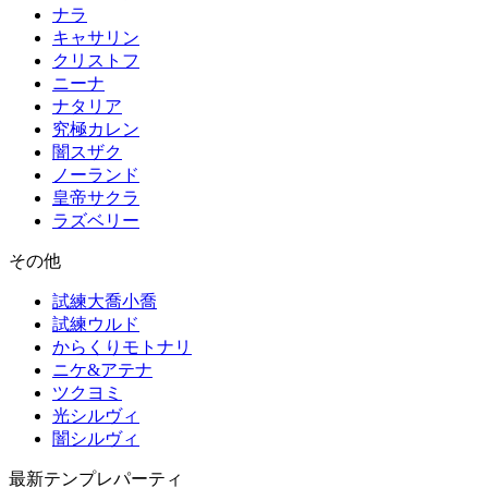
ナラ
キャサリン
クリストフ
ニーナ
ナタリア
究極カレン
闇スザク
ノーランド
皇帝サクラ
ラズベリー
その他
試練大喬小喬
試練ウルド
からくりモトナリ
ニケ&アテナ
ツクヨミ
光シルヴィ
闇シルヴィ
最新テンプレパーティ