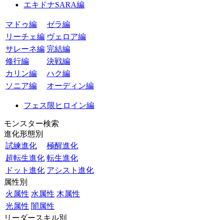
エキドナSARA編
マドゥ編
ゼラ編
リーチェ編
ヴェロア編
サレーネ編
完結編
修行編
決戦編
カリン編
ハク編
ソニア編
オーディン編
フェス限ヒロイン編
モンスター検索
進化形態別
試練進化
極醒進化
超転生進化
転生進化
ドット進化
アシスト進化
属性別
火属性
水属性
木属性
光属性
闇属性
リーダースキル別