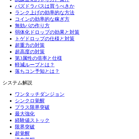
パズドラパスは買うべきか
ランク上げの効率的な方法
コインの効率的な稼ぎ方
無効パの作り方
弱体化ドロップの効果と対策
トゲドロップの仕様と対策
超重力の対策
超高度の対策
第3属性の倍率と仕様
軽減ループとは？
落ちコン予知とは？
システム解説
ワンタッチダンジョン
シンクロ覚醒
プラス限界突破
最大強化
経験値ストック
限界突破
超覚醒