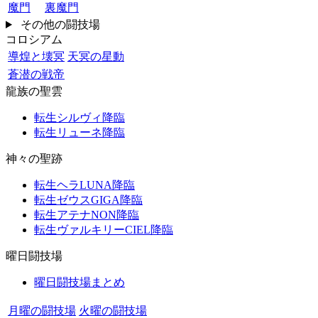
魔門
裏魔門
その他の闘技場
コロシアム
導煌と壊冥
天冥の星動
蒼潜の戦帝
龍族の聖雲
転生シルヴィ降臨
転生リューネ降臨
神々の聖跡
転生ヘラLUNA降臨
転生ゼウスGIGA降臨
転生アテナNON降臨
転生ヴァルキリーCIEL降臨
曜日闘技場
曜日闘技場まとめ
月曜の闘技場
火曜の闘技場