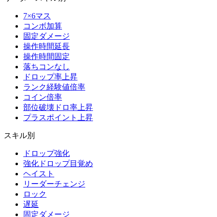
7×6マス
コンボ加算
固定ダメージ
操作時間延長
操作時間固定
落ちコンなし
ドロップ率上昇
ランク経験値倍率
コイン倍率
部位破壊ドロ率上昇
プラスポイント上昇
スキル別
ドロップ強化
強化ドロップ目覚め
ヘイスト
リーダーチェンジ
ロック
遅延
固定ダメージ