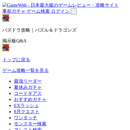
事前ガチャ
ゲーム検索
ログイン
パズドラ攻略｜パズル＆ドラゴンズ
掲示板Q&A
トップに戻る
ゲーム攻略一覧を見る
最強リーダー
夏休みガチャ
コードギアス
おすすめガチャ
EXラッシュ
8月クエスト
ワンタッチ
モンスター検索
アシスト検索