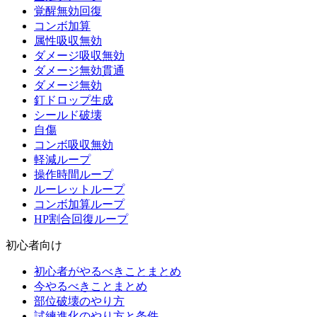
覚醒無効回復
コンボ加算
属性吸収無効
ダメージ吸収無効
ダメージ無効貫通
ダメージ無効
釘ドロップ生成
シールド破壊
自傷
コンボ吸収無効
軽減ループ
操作時間ループ
ルーレットループ
コンボ加算ループ
HP割合回復ループ
初心者向け
初心者がやるべきことまとめ
今やるべきことまとめ
部位破壊のやり方
試練進化のやり方と条件