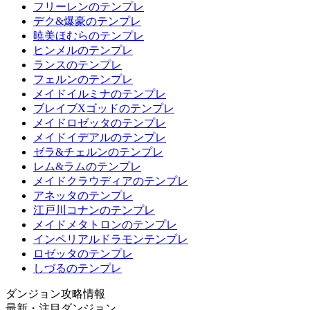
フリーレンのテンプレ
デク&爆豪のテンプレ
暁美ほむらのテンプレ
ヒンメルのテンプレ
ランスのテンプレ
フェルンのテンプレ
メイドイルミナのテンプレ
ブレイブXゴッドのテンプレ
メイドロゼッタのテンプレ
メイドイデアルのテンプレ
ゼラ&チェルンのテンプレ
レム&ラムのテンプレ
メイドクラウディアのテンプレ
アネッタのテンプレ
江戸川コナンのテンプレ
メイドメタトロンのテンプレ
インペリアルドラモンテンプレ
ロゼッタのテンプレ
しづるのテンプレ
ダンジョン攻略情報
最新・注目ダンジョン