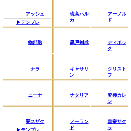
アッシュ
琉高ハル
アーノル
カ
ド
▶テンプレ
物部勲
黒戸剣成
ディボッ
ク
ナラ
キャサリ
クリスト
ン
フ
ニーナ
ナタリア
究極カレ
ン
闇スザク
ノーラン
皇帝サク
ド
ラ
▶テンプレ