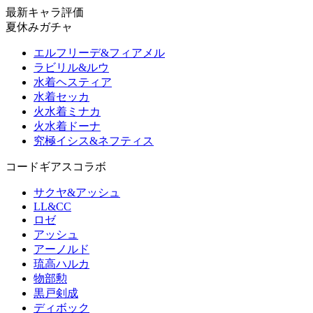
最新キャラ評価
夏休みガチャ
エルフリーデ&フィアメル
ラビリル&ルウ
水着ヘスティア
水着セッカ
火水着ミナカ
火水着ドーナ
究極イシス&ネフティス
コードギアスコラボ
サクヤ&アッシュ
LL&CC
ロゼ
アッシュ
アーノルド
琉高ハルカ
物部勲
黒戸剣成
ディボック