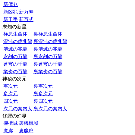
新億兆
新凶兆
新万寿
新千手
新百式
未知の新星
極悪生命体
裏極悪生命体
混沌の億兆龍
裏混沌の億兆龍
潰滅の兆龍
裏潰滅の兆龍
永刻の万龍
裏永刻の万龍
蒼穹の千龍
裏蒼穹の千龍
業炎の百龍
裏業炎の百龍
神秘の次元
零次元
裏零次元
多次元
裏多次元
四次元
裏四次元
次元の案内人
裏次元の案内人
修羅の幻界
機構城
裏機構城
魔廊
裏魔廊