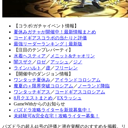
【コラボ/ガチャイベント情報】
夏休みガチャが開催中！最新情報まとめ
コードギアスコラボの当たりと評価
最強リーダーランキング｜最新版
【注目のテンプレパーティ】
水着ヘスティア
／
メニット&チャオリン
闇スザク
／
ロゼ
／
アッシュ
／
ジノ
ラインハルト
／
虚
／
フリーレン
【開催中のダンジョン情報】
ワンタッチ夏休み
／
アイランドコロシアム
魔夏の＋限界突破コロシアム
／
ノーランド降臨
ワンタッチギアス
／
コードギアスコロシアム
8月クエストまとめ
／
EXラッシュ
GameWithからのお知らせ
パズドラ攻略ライターを新規募集中！
未経験可&完全在宅！攻略ライター募集！
パズドラの超人41号の評価と潜在覚醒のおすすめを掲載。リ