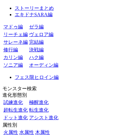
ストーリーまとめ
エキドナSARA編
マドゥ編
ゼラ編
リーチェ編
ヴェロア編
サレーネ編
完結編
修行編
決戦編
カリン編
ハク編
ソニア編
オーディン編
フェス限ヒロイン編
モンスター検索
進化形態別
試練進化
極醒進化
超転生進化
転生進化
ドット進化
アシスト進化
属性別
火属性
水属性
木属性