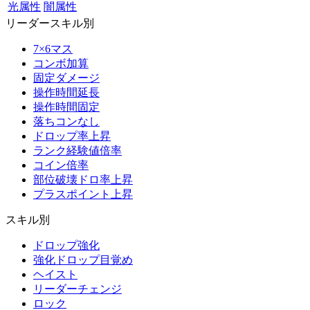
光属性
闇属性
リーダースキル別
7×6マス
コンボ加算
固定ダメージ
操作時間延長
操作時間固定
落ちコンなし
ドロップ率上昇
ランク経験値倍率
コイン倍率
部位破壊ドロ率上昇
プラスポイント上昇
スキル別
ドロップ強化
強化ドロップ目覚め
ヘイスト
リーダーチェンジ
ロック