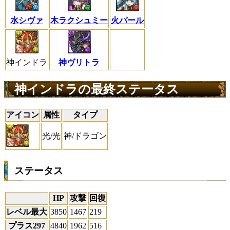
水シヴァ
木ラクシュミー
火パール
神インドラ
神ヴリトラ
神インドラの最終ステータス
アイコン
属性
タイプ
光/光
神/ドラゴン
ステータス
HP
攻撃
回復
レベル最大
3850
1467
219
プラス297
4840
1962
516