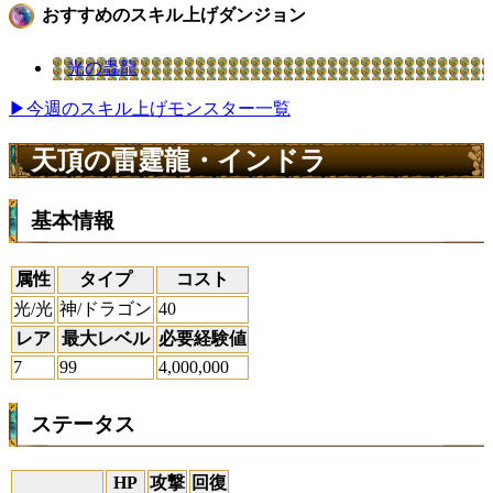
おすすめのスキル上げダンジョン
光の蟲龍
▶今週のスキル上げモンスター一覧
天頂の雷霆龍・インドラ
基本情報
属性
タイプ
コスト
光/光
神/ドラゴン
40
レア
最大レベル
必要経験値
7
99
4,000,000
ステータス
HP
攻撃
回復