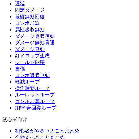
遅延
固定ダメージ
覚醒無効回復
コンボ加算
属性吸収無効
ダメージ吸収無効
ダメージ無効貫通
ダメージ無効
釘ドロップ生成
シールド破壊
自傷
コンボ吸収無効
軽減ループ
操作時間ループ
ルーレットループ
コンボ加算ループ
HP割合回復ループ
初心者向け
初心者がやるべきことまとめ
今やるべきことまとめ