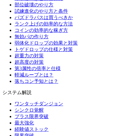
部位破壊のやり方
試練進化のやり方と条件
パズドラパスは買うべきか
ランク上げの効率的な方法
コインの効率的な稼ぎ方
無効パの作り方
弱体化ドロップの効果と対策
トゲドロップの仕様と対策
超重力の対策
超高度の対策
第3属性の倍率と仕様
軽減ループとは？
落ちコン予知とは？
システム解説
ワンタッチダンジョン
シンクロ覚醒
プラス限界突破
最大強化
経験値ストック
限界突破