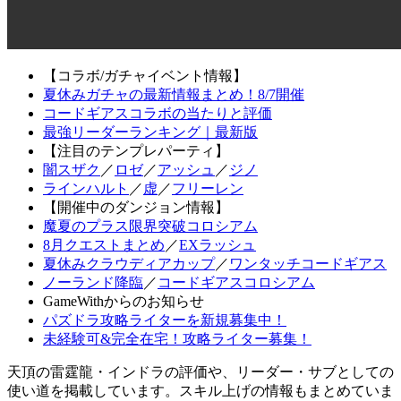
【コラボ/ガチャイベント情報】
夏休みガチャの最新情報まとめ！8/7開催
コードギアスコラボの当たりと評価
最強リーダーランキング｜最新版
【注目のテンプレパーティ】
闇スザク
／
ロゼ
／
アッシュ
／
ジノ
ラインハルト
／
虚
／
フリーレン
【開催中のダンジョン情報】
魔夏のプラス限界突破コロシアム
8月クエストまとめ
／
EXラッシュ
夏休みクラウディアカップ
／
ワンタッチコードギアス
ノーランド降臨
／
コードギアスコロシアム
GameWithからのお知らせ
パズドラ攻略ライターを新規募集中！
未経験可&完全在宅！攻略ライター募集！
天頂の雷霆龍・インドラの評価や、リーダー・サブとしての
使い道を掲載しています。スキル上げの情報もまとめていま