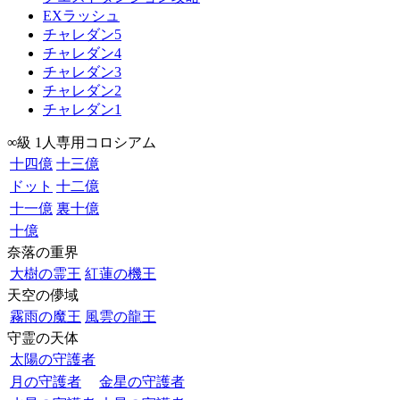
EXラッシュ
チャレダン5
チャレダン4
チャレダン3
チャレダン2
チャレダン1
∞級 1人専用コロシアム
十四億
十三億
ドット
十二億
十一億
裏十億
十億
奈落の重界
大樹の霊王
紅蓮の機王
天空の儚域
霧雨の魔王
風雲の龍王
守霊の天体
太陽の守護者
月の守護者
金星の守護者