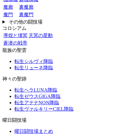
魔廊
裏魔廊
魔門
裏魔門
その他の闘技場
コロシアム
導煌と壊冥
天冥の星動
蒼潜の戦帝
龍族の聖雲
転生シルヴィ降臨
転生リューネ降臨
神々の聖跡
転生ヘラLUNA降臨
転生ゼウスGIGA降臨
転生アテナNON降臨
転生ヴァルキリーCIEL降臨
曜日闘技場
曜日闘技場まとめ