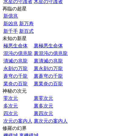
水星の守護者
木星の守護者
再臨の超星
新億兆
新凶兆
新万寿
新千手
新百式
未知の新星
極悪生命体
裏極悪生命体
混沌の億兆龍
裏混沌の億兆龍
潰滅の兆龍
裏潰滅の兆龍
永刻の万龍
裏永刻の万龍
蒼穹の千龍
裏蒼穹の千龍
業炎の百龍
裏業炎の百龍
神秘の次元
零次元
裏零次元
多次元
裏多次元
四次元
裏四次元
次元の案内人
裏次元の案内人
修羅の幻界
機構城
裏機構城