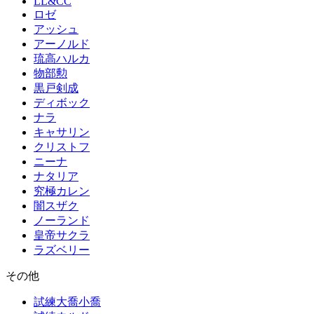
LL&CC
ロゼ
アッシュ
アーノルド
琉高ハルカ
物部勲
黒戸剣成
ディボック
ナラ
キャサリン
クリストフ
ニーナ
ナタリア
究極カレン
闇スザク
ノーランド
皇帝サクラ
ラズベリー
その他
試練大喬小喬