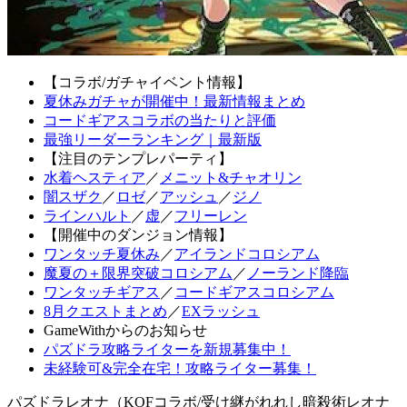
【コラボ/ガチャイベント情報】
夏休みガチャが開催中！最新情報まとめ
コードギアスコラボの当たりと評価
最強リーダーランキング｜最新版
【注目のテンプレパーティ】
水着ヘスティア
／
メニット&チャオリン
闇スザク
／
ロゼ
／
アッシュ
／
ジノ
ラインハルト
／
虚
／
フリーレン
【開催中のダンジョン情報】
ワンタッチ夏休み
／
アイランドコロシアム
魔夏の＋限界突破コロシアム
／
ノーランド降臨
ワンタッチギアス
／
コードギアスコロシアム
8月クエストまとめ
／
EXラッシュ
GameWithからのお知らせ
パズドラ攻略ライターを新規募集中！
未経験可&完全在宅！攻略ライター募集！
パズドラレオナ（KOFコラボ/受け継がれれし暗殺術レオナ