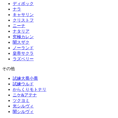
ディボック
ナラ
キャサリン
クリストフ
ニーナ
ナタリア
究極カレン
闇スザク
ノーランド
皇帝サクラ
ラズベリー
その他
試練大喬小喬
試練ウルド
からくりモトナリ
ニケ&アテナ
ツクヨミ
光シルヴィ
闇シルヴィ