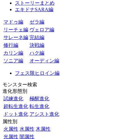
ストーリーまとめ
エキドナSARA編
マドゥ編
ゼラ編
リーチェ編
ヴェロア編
サレーネ編
完結編
修行編
決戦編
カリン編
ハク編
ソニア編
オーディン編
フェス限ヒロイン編
モンスター検索
進化形態別
試練進化
極醒進化
超転生進化
転生進化
ドット進化
アシスト進化
属性別
火属性
水属性
木属性
光属性
闇属性