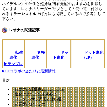
ハイデルン）の評価と超覚醒/潜在覚醒のおすすめを掲載し
ています。レオナのリーダー/サブとしての使い道、付けら
れるキラーやスキル上げ方法も掲載しているので参考にして
下さい。
レオナの関連記事
転生
究極
ドッ
ドット進化
進化
進化
ト進化
（2P）
▶テンプレ
KOFコラボの当たりと最新情報
目次
レオナの評価点とステータス
進化はどれがおすすめ？
リーダー/サブ評価と使い道
超覚醒のおすすめ