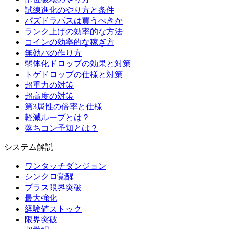
試練進化のやり方と条件
パズドラパスは買うべきか
ランク上げの効率的な方法
コインの効率的な稼ぎ方
無効パの作り方
弱体化ドロップの効果と対策
トゲドロップの仕様と対策
超重力の対策
超高度の対策
第3属性の倍率と仕様
軽減ループとは？
落ちコン予知とは？
システム解説
ワンタッチダンジョン
シンクロ覚醒
プラス限界突破
最大強化
経験値ストック
限界突破