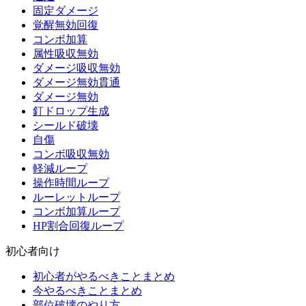
固定ダメージ
覚醒無効回復
コンボ加算
属性吸収無効
ダメージ吸収無効
ダメージ無効貫通
ダメージ無効
釘ドロップ生成
シールド破壊
自傷
コンボ吸収無効
軽減ループ
操作時間ループ
ルーレットループ
コンボ加算ループ
HP割合回復ループ
初心者向け
初心者がやるべきことまとめ
今やるべきことまとめ
部位破壊のやり方