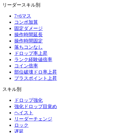
リーダースキル別
7×6マス
コンボ加算
固定ダメージ
操作時間延長
操作時間固定
落ちコンなし
ドロップ率上昇
ランク経験値倍率
コイン倍率
部位破壊ドロ率上昇
プラスポイント上昇
スキル別
ドロップ強化
強化ドロップ目覚め
ヘイスト
リーダーチェンジ
ロック
遅延