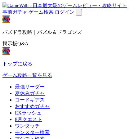
事前ガチャ
ゲーム検索
ログイン
パズドラ攻略｜パズル＆ドラゴンズ
掲示板Q&A
トップに戻る
ゲーム攻略一覧を見る
最強リーダー
夏休みガチャ
コードギアス
おすすめガチャ
EXラッシュ
8月クエスト
ワンタッチ
モンスター検索
アシスト検索