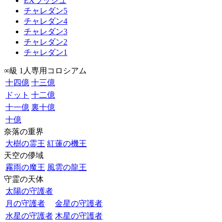
EXラッシュ
チャレダン5
チャレダン4
チャレダン3
チャレダン2
チャレダン1
∞級 1人専用コロシアム
十四億
十三億
ドット
十二億
十一億
裏十億
十億
奈落の重界
大樹の霊王
紅蓮の機王
天空の儚域
霧雨の魔王
風雲の龍王
守霊の天体
太陽の守護者
月の守護者
金星の守護者
水星の守護者
木星の守護者