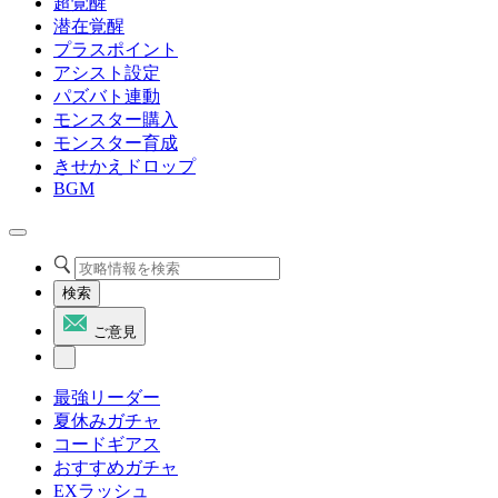
超覚醒
潜在覚醒
プラスポイント
アシスト設定
パズバト連動
モンスター購入
モンスター育成
きせかえドロップ
BGM
検索
ご意見
最強リーダー
夏休みガチャ
コードギアス
おすすめガチャ
EXラッシュ