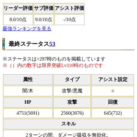
リーダー評価
サブ評価
アシスト評価
8.0
/10点
9.0
/10点
-
/10点
最強ランキングを見る
最終ステータス
53
※ステータスは+297時のものを掲載しています
※（）内の数字は限界突破Lv110時のものです
属性
タイプ
アシスト設定
闇/木
攻撃/悪魔
○
HP
攻撃
回復
4751(5691)
2560(3076)
645(732)
スキル
2ターンの間、ダメージ吸収を無効化。