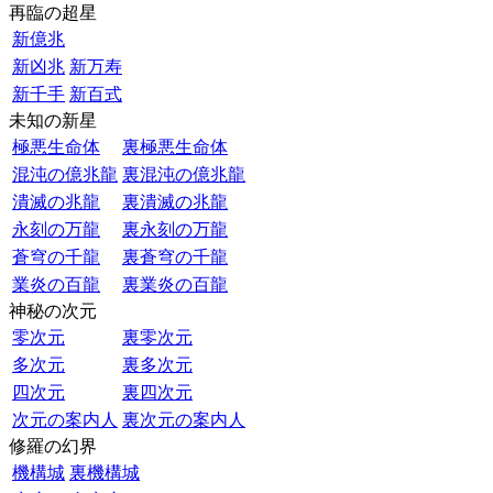
再臨の超星
新億兆
新凶兆
新万寿
新千手
新百式
未知の新星
極悪生命体
裏極悪生命体
混沌の億兆龍
裏混沌の億兆龍
潰滅の兆龍
裏潰滅の兆龍
永刻の万龍
裏永刻の万龍
蒼穹の千龍
裏蒼穹の千龍
業炎の百龍
裏業炎の百龍
神秘の次元
零次元
裏零次元
多次元
裏多次元
四次元
裏四次元
次元の案内人
裏次元の案内人
修羅の幻界
機構城
裏機構城