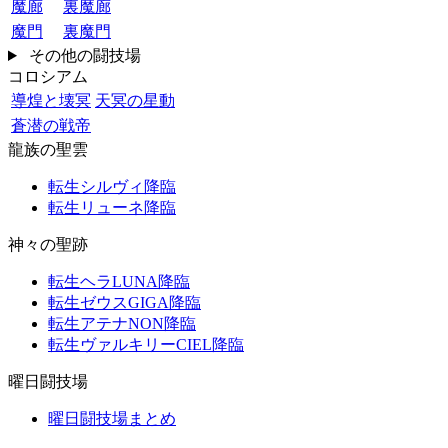
魔廊
裏魔廊
魔門
裏魔門
その他の闘技場
コロシアム
導煌と壊冥
天冥の星動
蒼潜の戦帝
龍族の聖雲
転生シルヴィ降臨
転生リューネ降臨
神々の聖跡
転生ヘラLUNA降臨
転生ゼウスGIGA降臨
転生アテナNON降臨
転生ヴァルキリーCIEL降臨
曜日闘技場
曜日闘技場まとめ