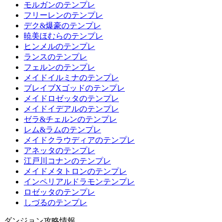
モルガンのテンプレ
フリーレンのテンプレ
デク&爆豪のテンプレ
暁美ほむらのテンプレ
ヒンメルのテンプレ
ランスのテンプレ
フェルンのテンプレ
メイドイルミナのテンプレ
ブレイブXゴッドのテンプレ
メイドロゼッタのテンプレ
メイドイデアルのテンプレ
ゼラ&チェルンのテンプレ
レム&ラムのテンプレ
メイドクラウディアのテンプレ
アネッタのテンプレ
江戸川コナンのテンプレ
メイドメタトロンのテンプレ
インペリアルドラモンテンプレ
ロゼッタのテンプレ
しづるのテンプレ
ダンジョン攻略情報