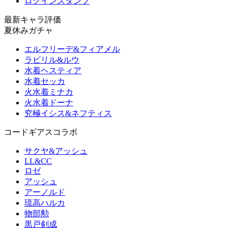
ログインスタンプ
最新キャラ評価
夏休みガチャ
エルフリーデ&フィアメル
ラビリル&ルウ
水着ヘスティア
水着セッカ
火水着ミナカ
火水着ドーナ
究極イシス&ネフティス
コードギアスコラボ
サクヤ&アッシュ
LL&CC
ロゼ
アッシュ
アーノルド
琉高ハルカ
物部勲
黒戸剣成