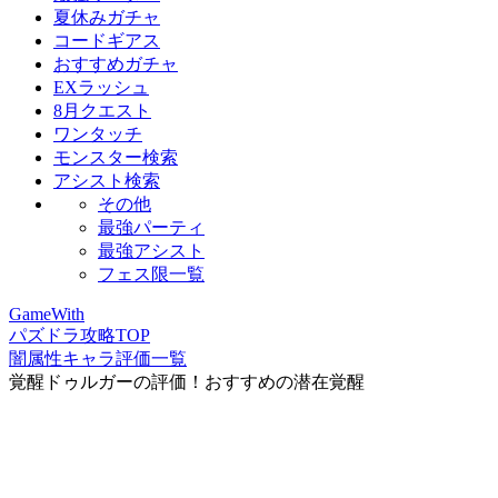
夏休みガチャ
コードギアス
おすすめガチャ
EXラッシュ
8月クエスト
ワンタッチ
モンスター検索
アシスト検索
その他
最強パーティ
最強アシスト
フェス限一覧
GameWith
パズドラ攻略TOP
闇属性キャラ評価一覧
覚醒ドゥルガーの評価！おすすめの潜在覚醒