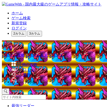
ホーム
ゲーム検索
新規登録
ログイン
2カラム
3カラム
パズドラ攻略｜パズル＆ドラゴンズ
他の攻略
コミュ
速報
掲示板
最強リーダー