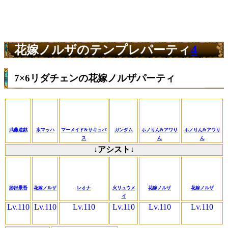
花嫁ノルザのテンプレパーティ
4
7×6リダチェンの花嫁ノルザパーティ
武藤遊戯
水マッハ
マーメイド&サキュバ
ガンダム
ホノりん&アワり
ホノりん&アワり
ス
ん
ん
↓アシスト↓
跡部景吾
花嫁ノルザ
レオナ
火リュウメ
花嫁ノルザ
花嫁ノルザ
イ
Lv.110
Lv.110
Lv.110
Lv.110
Lv.110
Lv.110