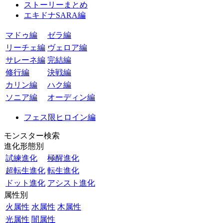
ストーリーまとめ
エキドナSARA編
マドゥ編
ゼラ編
リーチェ編
ヴェロア編
サレーネ編
完結編
修行編
決戦編
カリン編
ハク編
ソニア編
オーディン編
フェス限ヒロイン編
モンスター検索
進化形態別
試練進化
極醒進化
超転生進化
転生進化
ドット進化
アシスト進化
属性別
火属性
水属性
木属性
光属性
闇属性