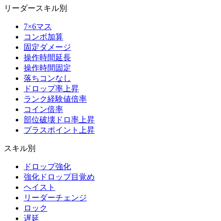
リーダースキル別
7×6マス
コンボ加算
固定ダメージ
操作時間延長
操作時間固定
落ちコンなし
ドロップ率上昇
ランク経験値倍率
コイン倍率
部位破壊ドロ率上昇
プラスポイント上昇
スキル別
ドロップ強化
強化ドロップ目覚め
ヘイスト
リーダーチェンジ
ロック
遅延