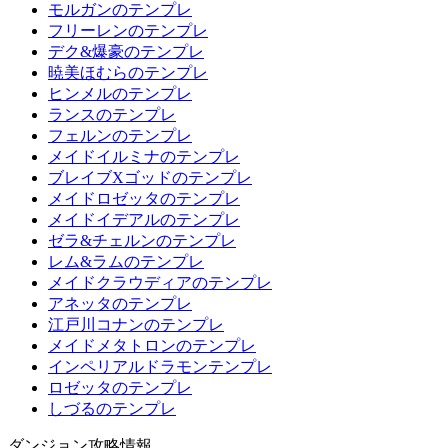
モルガンのテンプレ
フリーレンのテンプレ
デク&爆豪のテンプレ
暁美ほむらのテンプレ
ヒンメルのテンプレ
ランスのテンプレ
フェルンのテンプレ
メイドイルミナのテンプレ
ブレイブXゴッドのテンプレ
メイドロゼッタのテンプレ
メイドイデアルのテンプレ
ゼラ&チェルンのテンプレ
レム&ラムのテンプレ
メイドクラウディアのテンプレ
アネッタのテンプレ
江戸川コナンのテンプレ
メイドメタトロンのテンプレ
インペリアルドラモンテンプレ
ロゼッタのテンプレ
しづるのテンプレ
ダンジョン攻略情報