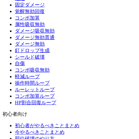
固定ダメージ
覚醒無効回復
コンボ加算
属性吸収無効
ダメージ吸収無効
ダメージ無効貫通
ダメージ無効
釘ドロップ生成
シールド破壊
自傷
コンボ吸収無効
軽減ループ
操作時間ループ
ルーレットループ
コンボ加算ループ
HP割合回復ループ
初心者向け
初心者がやるべきことまとめ
今やるべきことまとめ
部位破壊のやり方