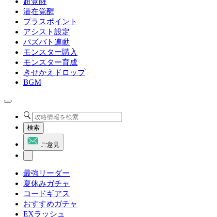
超覚醒
潜在覚醒
プラスポイント
アシスト設定
パズバト連動
モンスター購入
モンスター育成
きせかえドロップ
BGM
検索
ご意見
最強リーダー
夏休みガチャ
コードギアス
おすすめガチャ
EXラッシュ