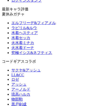
ログインスタンプ
最新キャラ評価
夏休みガチャ
エルフリーデ&フィアメル
ラビリル&ルウ
水着ヘスティア
水着セッカ
火水着ミナカ
火水着ドーナ
究極イシス&ネフティス
コードギアスコラボ
サクヤ&アッシュ
LL&CC
ロゼ
アッシュ
アーノルド
琉高ハルカ
物部勲
黒戸剣成