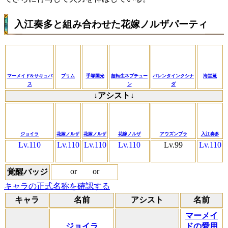
入江奏多と組み合わせた花嫁ノルザパーティ
マーメイド&サキュバ
プリム
手塚国光
超転生ネプチュー
バレンタインクシナ
海堂薫
ス
ン
ダ
↓アシスト↓
ジョイラ
花嫁ノルザ
花嫁ノルザ
花嫁ノルザ
アウズンブラ
入江奏多
Lv.110
Lv.110
Lv.110
Lv.110
Lv.99
Lv.110
or
or
覚醒バッジ
キャラの正式名称を確認する
キャラ
名前
アシスト
名前
マーメイ
ジョイラ
ドの愛用