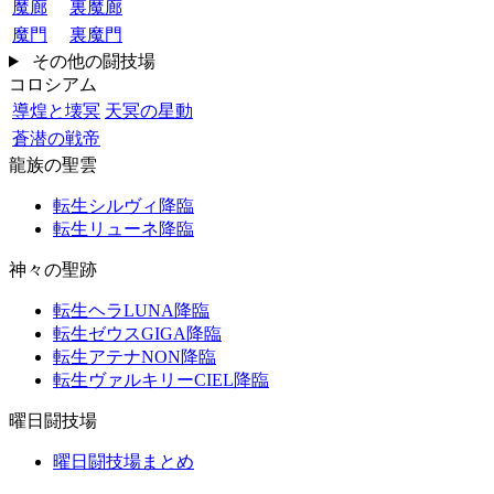
魔廊
裏魔廊
魔門
裏魔門
その他の闘技場
コロシアム
導煌と壊冥
天冥の星動
蒼潜の戦帝
龍族の聖雲
転生シルヴィ降臨
転生リューネ降臨
神々の聖跡
転生ヘラLUNA降臨
転生ゼウスGIGA降臨
転生アテナNON降臨
転生ヴァルキリーCIEL降臨
曜日闘技場
曜日闘技場まとめ