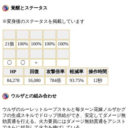
覚醒とステータス
※変身後のステータスを掲載しています
21個
100%
100%
100%
100%
◯
◯
×
HP
回復
攻撃倍率
軽減率
操作時間
84,278
16,080
784倍
93.75%
12秒
ウルザとの組み合わせ
ウルザのルーレットループスキルと毎ターン花嫁ノルザかグ
フの生成スキルでドロップ供給ができ、安定してダメージ無
効貫通を行える。火力要員にはダメージ無効貫通をアシスト
でさらに付与して火力を伸ばしている。