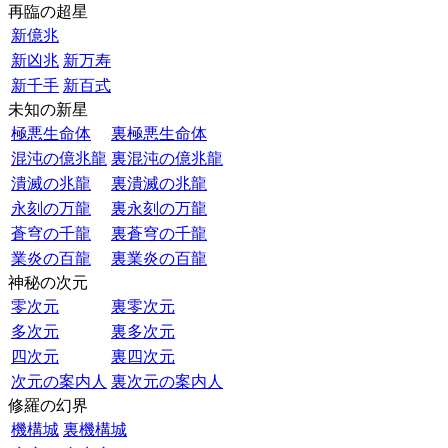
再臨の超星
新億兆
新凶兆
新万寿
新千手
新百式
未知の新星
極悪生命体
裏極悪生命体
混沌の億兆龍
裏混沌の億兆龍
潰滅の兆龍
裏潰滅の兆龍
永刻の万龍
裏永刻の万龍
蒼穹の千龍
裏蒼穹の千龍
業炎の百龍
裏業炎の百龍
神秘の次元
零次元
裏零次元
多次元
裏多次元
四次元
裏四次元
次元の案内人
裏次元の案内人
修羅の幻界
機構城
裏機構城