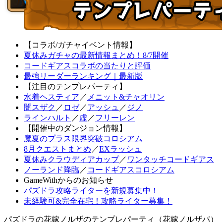
【コラボ/ガチャイベント情報】
夏休みガチャの最新情報まとめ！8/7開催
コードギアスコラボの当たりと評価
最強リーダーランキング｜最新版
【注目のテンプレパーティ】
水着ヘスティア
／
メニット&チャオリン
闇スザク
／
ロゼ
／
アッシュ
／
ジノ
ラインハルト
／
虚
／
フリーレン
【開催中のダンジョン情報】
魔夏のプラス限界突破コロシアム
8月クエストまとめ
／
EXラッシュ
夏休みクラウディアカップ
／
ワンタッチコードギアス
ノーランド降臨
／
コードギアスコロシアム
GameWithからのお知らせ
パズドラ攻略ライターを新規募集中！
未経験可&完全在宅！攻略ライター募集！
パズドラの花嫁ノルザのテンプレパーティ（花嫁ノルザパ）