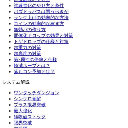
試練進化のやり方と条件
パズドラパスは買うべきか
ランク上げの効率的な方法
コインの効率的な稼ぎ方
無効パの作り方
弱体化ドロップの効果と対策
トゲドロップの仕様と対策
超重力の対策
超高度の対策
第3属性の倍率と仕様
軽減ループとは？
落ちコン予知とは？
システム解説
ワンタッチダンジョン
シンクロ覚醒
プラス限界突破
最大強化
経験値ストック
限界突破