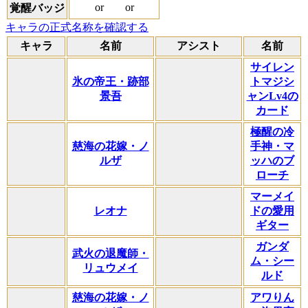
or
or
覚醒バッジ
キャラの正式名称を確認する
キャラ
名前
アシスト
名前
サイレン
氷の帝王・跡部
トマジシ
景吾
ャンLv4の
カード
極醒の冷
慈海の花嫁・ノ
手神・マ
ルザ
ッハのブ
ローチ
マーメイ
レオナ
ドの愛用
ギター
ガンダ
武火の退魔師・
ム・シー
リュウメイ
ルド
慈海の花嫁・ノ
アワりん