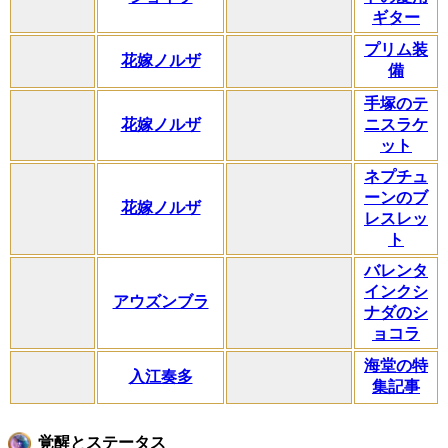
ギター
プリム装
花嫁ノルザ
備
手塚のテ
花嫁ノルザ
ニスラケ
ット
ネプチュ
ーンのブ
花嫁ノルザ
レスレッ
ト
バレンタ
インクシ
アウズンブラ
ナダのシ
ョコラ
海堂の特
入江奏多
集記事
覚醒とステータス