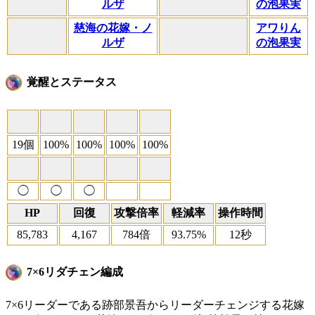
ルザ
の泡果実
慈海の花嫁・ノ
アワりん
ルザ
の泡果実
覚醒とステータス
19個
100%
100%
100%
100%
◯
◯
◯
HP
回復
攻撃倍率
軽減率
操作時間
85,783
4,167
784倍
93.75%
12秒
7×6リダチェン編成
7×6リーダーである跡部景吾からリーダーチェンジする花嫁