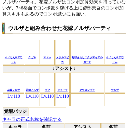
ノルザパーティ。花嫁ノルザはコンボ加算効果を持っていな
いが、7×6盤面でコンボ数を稼げる上に跡部景吾のコンボ加
算スキルもあるのでコンボ減少にも強い。
ウルザと組み合わせた花嫁ノルザパーティ
ホノりん&アワ
クガネ
マドゥ
メタルスピ
封印されしエクゾディアの
ホノりん&アワ
りん
カ
カード
りん
↓アシスト↓
花嫁ノルザ
花嫁ノルザ
グフ
ジョイラ
アウズンブラ
ウルザ
Lv.110
Lv.110
Lv.110
Lv.110
覚醒バッジ
キャラの正式名称を確認する
キャラ
名前
アシスト
名前