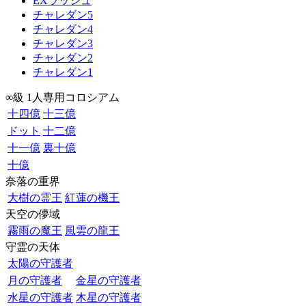
EXラッシュ
チャレダン5
チャレダン4
チャレダン3
チャレダン2
チャレダン1
∞級 1人専用コロシアム
十四億
十三億
ドット
十二億
十一億
裏十億
十億
奈落の重界
大樹の霊王
紅蓮の機王
天空の儚域
霧雨の魔王
風雲の龍王
守霊の天体
太陽の守護者
月の守護者
金星の守護者
水星の守護者
木星の守護者