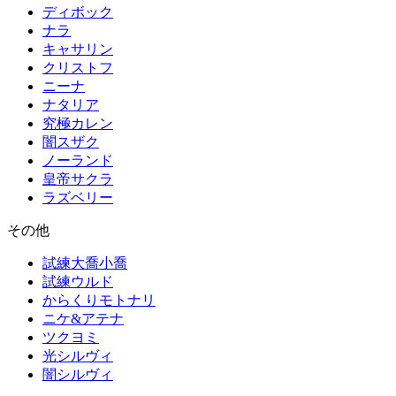
ディボック
ナラ
キャサリン
クリストフ
ニーナ
ナタリア
究極カレン
闇スザク
ノーランド
皇帝サクラ
ラズベリー
その他
試練大喬小喬
試練ウルド
からくりモトナリ
ニケ&アテナ
ツクヨミ
光シルヴィ
闇シルヴィ