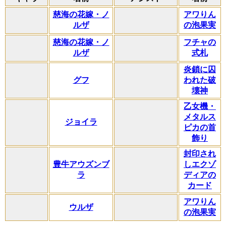
慈海の花嫁・ノ
アワりん
ルザ
の泡果実
慈海の花嫁・ノ
フチャの
ルザ
式札
炎鎖に囚
グフ
われた破
壊神
乙女機・
メタルス
ジョイラ
ピカの首
飾り
封印され
豊牛アウズンブ
しエクゾ
ラ
ディアの
カード
アワりん
ウルザ
の泡果実