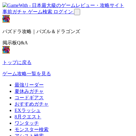
事前ガチャ
ゲーム検索
ログイン
パズドラ攻略｜パズル＆ドラゴンズ
掲示板Q&A
トップに戻る
ゲーム攻略一覧を見る
最強リーダー
夏休みガチャ
コードギアス
おすすめガチャ
EXラッシュ
8月クエスト
ワンタッチ
モンスター検索
アシスト検索