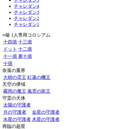
チャレダン5
チャレダン4
チャレダン3
チャレダン2
チャレダン1
∞級 1人専用コロシアム
十四億
十三億
ドット
十二億
十一億
裏十億
十億
奈落の重界
大樹の霊王
紅蓮の機王
天空の儚域
霧雨の魔王
風雲の龍王
守霊の天体
太陽の守護者
月の守護者
金星の守護者
水星の守護者
木星の守護者
再臨の超星