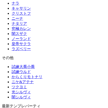
ナラ
キャサリン
クリストフ
ニーナ
ナタリア
究極カレン
闇スザク
ノーランド
皇帝サクラ
ラズベリー
その他
試練大喬小喬
試練ウルド
からくりモトナリ
ニケ&アテナ
ツクヨミ
光シルヴィ
闇シルヴィ
最新テンプレパーティ