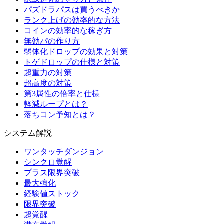
パズドラパスは買うべきか
ランク上げの効率的な方法
コインの効率的な稼ぎ方
無効パの作り方
弱体化ドロップの効果と対策
トゲドロップの仕様と対策
超重力の対策
超高度の対策
第3属性の倍率と仕様
軽減ループとは？
落ちコン予知とは？
システム解説
ワンタッチダンジョン
シンクロ覚醒
プラス限界突破
最大強化
経験値ストック
限界突破
超覚醒