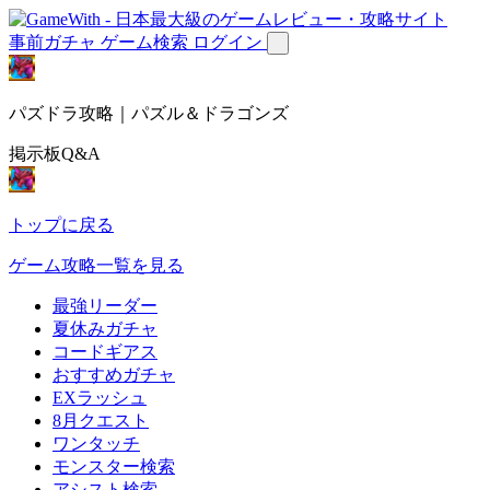
事前ガチャ
ゲーム検索
ログイン
パズドラ攻略｜パズル＆ドラゴンズ
掲示板Q&A
トップに戻る
ゲーム攻略一覧を見る
最強リーダー
夏休みガチャ
コードギアス
おすすめガチャ
EXラッシュ
8月クエスト
ワンタッチ
モンスター検索
アシスト検索