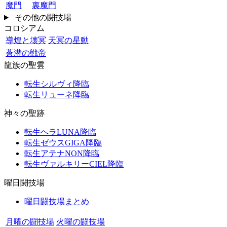
魔門
裏魔門
その他の闘技場
コロシアム
導煌と壊冥
天冥の星動
蒼潜の戦帝
龍族の聖雲
転生シルヴィ降臨
転生リューネ降臨
神々の聖跡
転生ヘラLUNA降臨
転生ゼウスGIGA降臨
転生アテナNON降臨
転生ヴァルキリーCIEL降臨
曜日闘技場
曜日闘技場まとめ
月曜の闘技場
火曜の闘技場