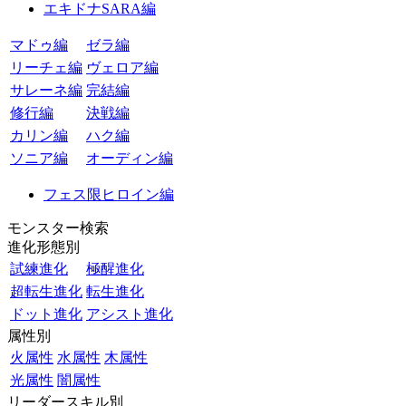
エキドナSARA編
マドゥ編
ゼラ編
リーチェ編
ヴェロア編
サレーネ編
完結編
修行編
決戦編
カリン編
ハク編
ソニア編
オーディン編
フェス限ヒロイン編
モンスター検索
進化形態別
試練進化
極醒進化
超転生進化
転生進化
ドット進化
アシスト進化
属性別
火属性
水属性
木属性
光属性
闇属性
リーダースキル別