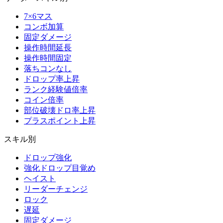
7×6マス
コンボ加算
固定ダメージ
操作時間延長
操作時間固定
落ちコンなし
ドロップ率上昇
ランク経験値倍率
コイン倍率
部位破壊ドロ率上昇
プラスポイント上昇
スキル別
ドロップ強化
強化ドロップ目覚め
ヘイスト
リーダーチェンジ
ロック
遅延
固定ダメージ