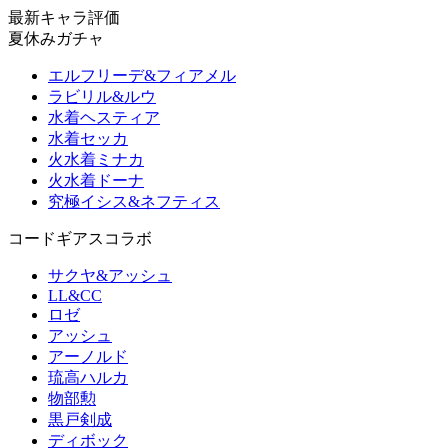
最新キャラ評価
夏休みガチャ
エルフリーデ&フィアメル
ラビリル&ルウ
水着ヘスティア
水着セッカ
火水着ミナカ
火水着ドーナ
究極イシス&ネフティス
コードギアスコラボ
サクヤ&アッシュ
LL&CC
ロゼ
アッシュ
アーノルド
琉高ハルカ
物部勲
黒戸剣成
ディボック