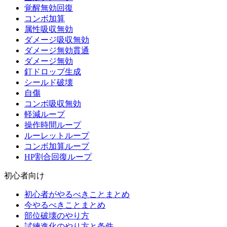
覚醒無効回復
コンボ加算
属性吸収無効
ダメージ吸収無効
ダメージ無効貫通
ダメージ無効
釘ドロップ生成
シールド破壊
自傷
コンボ吸収無効
軽減ループ
操作時間ループ
ルーレットループ
コンボ加算ループ
HP割合回復ループ
初心者向け
初心者がやるべきことまとめ
今やるべきことまとめ
部位破壊のやり方
試練進化のやり方と条件