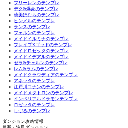
フリーレンのテンプレ
デク&爆豪のテンプレ
暁美ほむらのテンプレ
ヒンメルのテンプレ
ランスのテンプレ
フェルンのテンプレ
メイドイルミナのテンプレ
ブレイブXゴッドのテンプレ
メイドロゼッタのテンプレ
メイドイデアルのテンプレ
ゼラ&チェルンのテンプレ
レム&ラムのテンプレ
メイドクラウディアのテンプレ
アネッタのテンプレ
江戸川コナンのテンプレ
メイドメタトロンのテンプレ
インペリアルドラモンテンプレ
ロゼッタのテンプレ
しづるのテンプレ
ダンジョン攻略情報
最新・注目ダンジョン