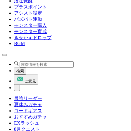
潜在覚醒
プラスポイント
アシスト設定
パズバト連動
モンスター購入
モンスター育成
きせかえドロップ
BGM
検索
ご意見
最強リーダー
夏休みガチャ
コードギアス
おすすめガチャ
EXラッシュ
8月クエスト