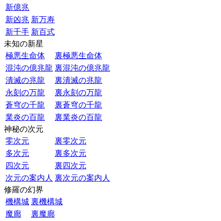
新億兆
新凶兆
新万寿
新千手
新百式
未知の新星
極悪生命体
裏極悪生命体
混沌の億兆龍
裏混沌の億兆龍
潰滅の兆龍
裏潰滅の兆龍
永刻の万龍
裏永刻の万龍
蒼穹の千龍
裏蒼穹の千龍
業炎の百龍
裏業炎の百龍
神秘の次元
零次元
裏零次元
多次元
裏多次元
四次元
裏四次元
次元の案内人
裏次元の案内人
修羅の幻界
機構城
裏機構城
魔廊
裏魔廊