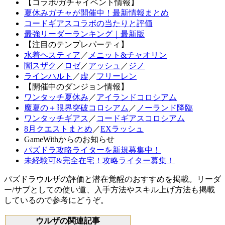
【コラボ/ガチャイベント情報】
夏休みガチャが開催中！最新情報まとめ
コードギアスコラボの当たりと評価
最強リーダーランキング｜最新版
【注目のテンプレパーティ】
水着ヘスティア
／
メニット&チャオリン
闇スザク
／
ロゼ
／
アッシュ
／
ジノ
ラインハルト
／
虚
／
フリーレン
【開催中のダンジョン情報】
ワンタッチ夏休み
／
アイランドコロシアム
魔夏の＋限界突破コロシアム
／
ノーランド降臨
ワンタッチギアス
／
コードギアスコロシアム
8月クエストまとめ
／
EXラッシュ
GameWithからのお知らせ
パズドラ攻略ライターを新規募集中！
未経験可&完全在宅！攻略ライター募集！
パズドラウルザの評価と潜在覚醒のおすすめを掲載。リーダ
ー/サブとしての使い道、入手方法やスキル上げ方法も掲載
しているので参考にどうぞ。
ウルザの関連記事