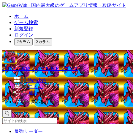
ホーム
ゲーム検索
新規登録
ログイン
2カラム
3カラム
パズドラ攻略｜パズル＆ドラゴンズ
他の攻略
コミュ
速報
掲示板
最強リーダー