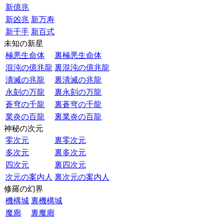
新億兆
新凶兆
新万寿
新千手
新百式
未知の新星
極悪生命体
裏極悪生命体
混沌の億兆龍
裏混沌の億兆龍
潰滅の兆龍
裏潰滅の兆龍
永刻の万龍
裏永刻の万龍
蒼穹の千龍
裏蒼穹の千龍
業炎の百龍
裏業炎の百龍
神秘の次元
零次元
裏零次元
多次元
裏多次元
四次元
裏四次元
次元の案内人
裏次元の案内人
修羅の幻界
機構城
裏機構城
魔廊
裏魔廊