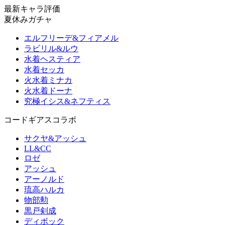
最新キャラ評価
夏休みガチャ
エルフリーデ&フィアメル
ラビリル&ルウ
水着ヘスティア
水着セッカ
火水着ミナカ
火水着ドーナ
究極イシス&ネフティス
コードギアスコラボ
サクヤ&アッシュ
LL&CC
ロゼ
アッシュ
アーノルド
琉高ハルカ
物部勲
黒戸剣成
ディボック