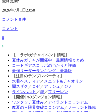
最終更新:
2026年7月1日23:58
コメント
0
件
コメント
0
【コラボ/ガチャイベント情報】
夏休みガチャが開催中！最新情報まとめ
コードギアスコラボの当たりと評価
最強リーダーランキング｜最新版
【注目のテンプレパーティ】
水着ヘスティア
／
メニット&チャオリン
闇スザク
／
ロゼ
／
アッシュ
／
ジノ
ラインハルト
／
虚
／
フリーレン
【開催中のダンジョン情報】
ワンタッチ夏休み
／
アイランドコロシアム
魔夏の＋限界突破コロシアム
／
ノーランド降臨