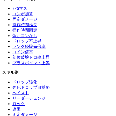
7×6マス
コンボ加算
固定ダメージ
操作時間延長
操作時間固定
落ちコンなし
ドロップ率上昇
ランク経験値倍率
コイン倍率
部位破壊ドロ率上昇
プラスポイント上昇
スキル別
ドロップ強化
強化ドロップ目覚め
ヘイスト
リーダーチェンジ
ロック
遅延
固定ダメージ