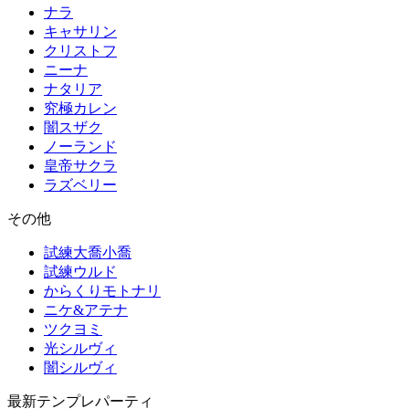
ナラ
キャサリン
クリストフ
ニーナ
ナタリア
究極カレン
闇スザク
ノーランド
皇帝サクラ
ラズベリー
その他
試練大喬小喬
試練ウルド
からくりモトナリ
ニケ&アテナ
ツクヨミ
光シルヴィ
闇シルヴィ
最新テンプレパーティ