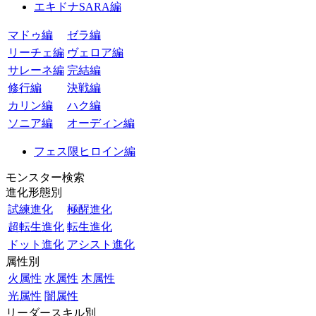
エキドナSARA編
マドゥ編
ゼラ編
リーチェ編
ヴェロア編
サレーネ編
完結編
修行編
決戦編
カリン編
ハク編
ソニア編
オーディン編
フェス限ヒロイン編
モンスター検索
進化形態別
試練進化
極醒進化
超転生進化
転生進化
ドット進化
アシスト進化
属性別
火属性
水属性
木属性
光属性
闇属性
リーダースキル別