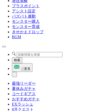
潜在覚醒
プラスポイント
アシスト設定
パズバト連動
モンスター購入
モンスター育成
きせかえドロップ
BGM
検索
ご意見
最強リーダー
夏休みガチャ
コードギアス
おすすめガチャ
EXラッシュ
8月クエスト