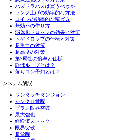
パズドラパスは買うべきか
ランク上げの効率的な方法
コインの効率的な稼ぎ方
無効パの作り方
弱体化ドロップの効果と対策
トゲドロップの仕様と対策
超重力の対策
超高度の対策
第3属性の倍率と仕様
軽減ループとは？
落ちコン予知とは？
システム解説
ワンタッチダンジョン
シンクロ覚醒
プラス限界突破
最大強化
経験値ストック
限界突破
超覚醒