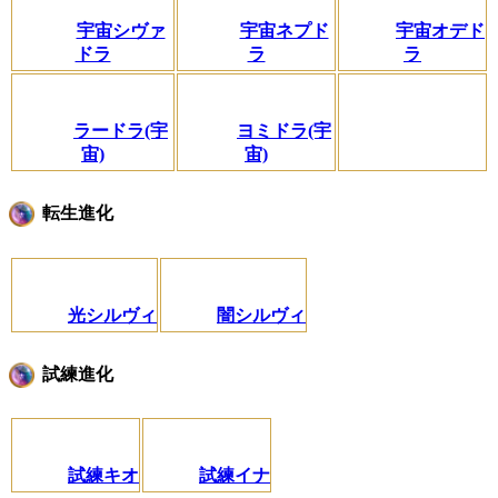
宇宙シヴァ
宇宙ネプド
宇宙オデド
ドラ
ラ
ラ
ラードラ(宇
ヨミドラ(宇
宙)
宙)
転生進化
光シルヴィ
闇シルヴィ
試練進化
試練キオ
試練イナ