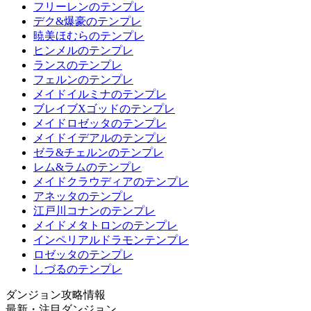
フリーレンのテンプレ
デク&爆豪のテンプレ
暁美ほむらのテンプレ
ヒンメルのテンプレ
ランスのテンプレ
フェルンのテンプレ
メイドイルミナのテンプレ
ブレイブXゴッドのテンプレ
メイドロゼッタのテンプレ
メイドイデアルのテンプレ
ゼラ&チェルンのテンプレ
レム&ラムのテンプレ
メイドクラウディアのテンプレ
アネッタのテンプレ
江戸川コナンのテンプレ
メイドメタトロンのテンプレ
インペリアルドラモンテンプレ
ロゼッタのテンプレ
しづるのテンプレ
ダンジョン攻略情報
最新・注目ダンジョン