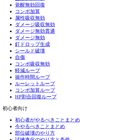
覚醒無効回復
コンボ加算
属性吸収無効
ダメージ吸収無効
ダメージ無効貫通
ダメージ無効
釘ドロップ生成
シールド破壊
自傷
コンボ吸収無効
軽減ループ
操作時間ループ
ルーレットループ
コンボ加算ループ
HP割合回復ループ
初心者向け
初心者がやるべきことまとめ
今やるべきことまとめ
部位破壊のやり方
試練進化のやり方と条件