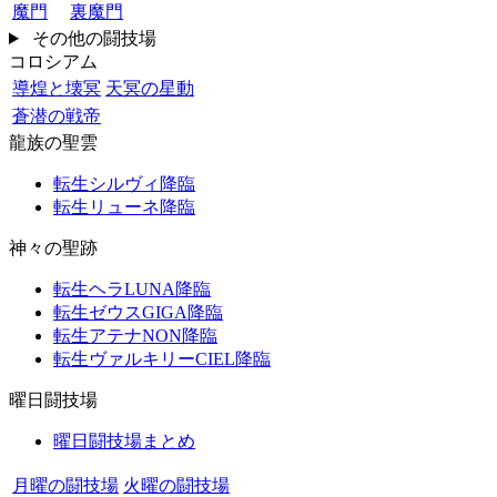
魔門
裏魔門
その他の闘技場
コロシアム
導煌と壊冥
天冥の星動
蒼潜の戦帝
龍族の聖雲
転生シルヴィ降臨
転生リューネ降臨
神々の聖跡
転生ヘラLUNA降臨
転生ゼウスGIGA降臨
転生アテナNON降臨
転生ヴァルキリーCIEL降臨
曜日闘技場
曜日闘技場まとめ
月曜の闘技場
火曜の闘技場