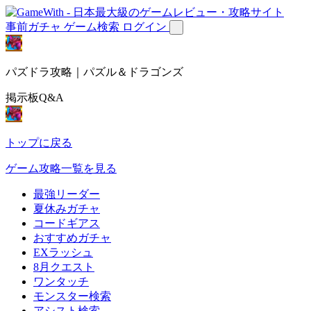
事前ガチャ
ゲーム検索
ログイン
パズドラ攻略｜パズル＆ドラゴンズ
掲示板Q&A
トップに戻る
ゲーム攻略一覧を見る
最強リーダー
夏休みガチャ
コードギアス
おすすめガチャ
EXラッシュ
8月クエスト
ワンタッチ
モンスター検索
アシスト検索