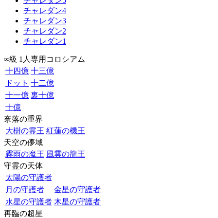
チャレダン5
チャレダン4
チャレダン3
チャレダン2
チャレダン1
∞級 1人専用コロシアム
十四億
十三億
ドット
十二億
十一億
裏十億
十億
奈落の重界
大樹の霊王
紅蓮の機王
天空の儚域
霧雨の魔王
風雲の龍王
守霊の天体
太陽の守護者
月の守護者
金星の守護者
水星の守護者
木星の守護者
再臨の超星