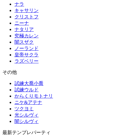
ナラ
キャサリン
クリストフ
ニーナ
ナタリア
究極カレン
闇スザク
ノーランド
皇帝サクラ
ラズベリー
その他
試練大喬小喬
試練ウルド
からくりモトナリ
ニケ&アテナ
ツクヨミ
光シルヴィ
闇シルヴィ
最新テンプレパーティ