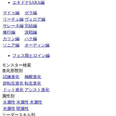
エキドナSARA編
マドゥ編
ゼラ編
リーチェ編
ヴェロア編
サレーネ編
完結編
修行編
決戦編
カリン編
ハク編
ソニア編
オーディン編
フェス限ヒロイン編
モンスター検索
進化形態別
試練進化
極醒進化
超転生進化
転生進化
ドット進化
アシスト進化
属性別
火属性
水属性
木属性
光属性
闇属性
リーダースキル別