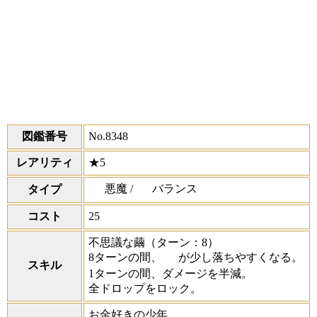
図鑑番号
No.8348
レアリティ
★5
悪魔 /
バランス
タイプ
コスト
25
不思議な繭
（ターン：8）
8ターンの間、
が少し落ちやすくなる。
スキル
1ターンの間、ダメージを半減。
全ドロップをロック。
お金好きの少年