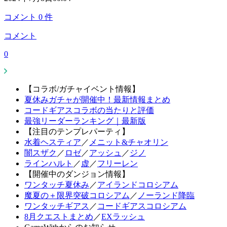
コメント
0
件
コメント
0
【コラボ/ガチャイベント情報】
夏休みガチャが開催中！最新情報まとめ
コードギアスコラボの当たりと評価
最強リーダーランキング｜最新版
【注目のテンプレパーティ】
水着ヘスティア
／
メニット&チャオリン
闇スザク
／
ロゼ
／
アッシュ
／
ジノ
ラインハルト
／
虚
／
フリーレン
【開催中のダンジョン情報】
ワンタッチ夏休み
／
アイランドコロシアム
魔夏の＋限界突破コロシアム
／
ノーランド降臨
ワンタッチギアス
／
コードギアスコロシアム
8月クエストまとめ
／
EXラッシュ