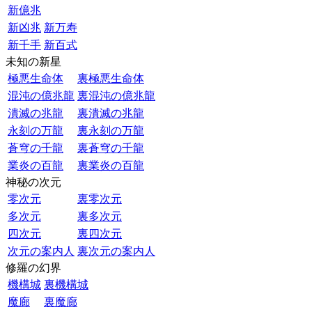
新億兆
新凶兆
新万寿
新千手
新百式
未知の新星
極悪生命体
裏極悪生命体
混沌の億兆龍
裏混沌の億兆龍
潰滅の兆龍
裏潰滅の兆龍
永刻の万龍
裏永刻の万龍
蒼穹の千龍
裏蒼穹の千龍
業炎の百龍
裏業炎の百龍
神秘の次元
零次元
裏零次元
多次元
裏多次元
四次元
裏四次元
次元の案内人
裏次元の案内人
修羅の幻界
機構城
裏機構城
魔廊
裏魔廊