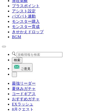
潜在覚醒
プラスポイント
アシスト設定
パズバト連動
モンスター購入
モンスター育成
きせかえドロップ
BGM
検索
ご意見
最強リーダー
夏休みガチャ
コードギアス
おすすめガチャ
EXラッシュ
8月クエスト