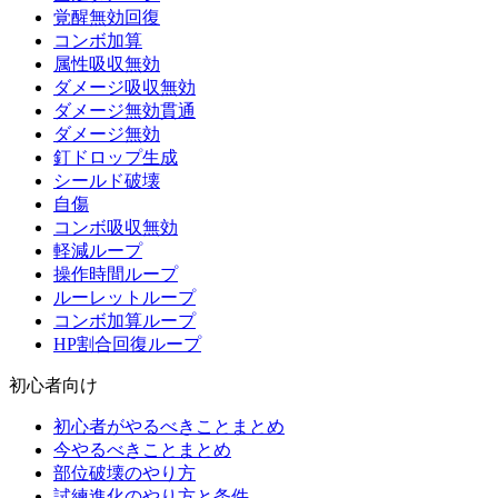
覚醒無効回復
コンボ加算
属性吸収無効
ダメージ吸収無効
ダメージ無効貫通
ダメージ無効
釘ドロップ生成
シールド破壊
自傷
コンボ吸収無効
軽減ループ
操作時間ループ
ルーレットループ
コンボ加算ループ
HP割合回復ループ
初心者向け
初心者がやるべきことまとめ
今やるべきことまとめ
部位破壊のやり方
試練進化のやり方と条件