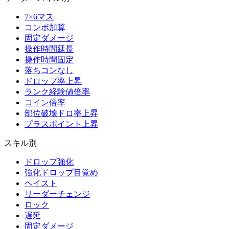
7×6マス
コンボ加算
固定ダメージ
操作時間延長
操作時間固定
落ちコンなし
ドロップ率上昇
ランク経験値倍率
コイン倍率
部位破壊ドロ率上昇
プラスポイント上昇
スキル別
ドロップ強化
強化ドロップ目覚め
ヘイスト
リーダーチェンジ
ロック
遅延
固定ダメージ