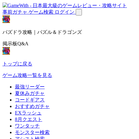
事前ガチャ
ゲーム検索
ログイン
パズドラ攻略｜パズル＆ドラゴンズ
掲示板Q&A
トップに戻る
ゲーム攻略一覧を見る
最強リーダー
夏休みガチャ
コードギアス
おすすめガチャ
EXラッシュ
8月クエスト
ワンタッチ
モンスター検索
アシスト検索