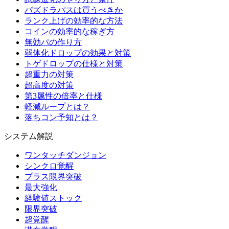
パズドラパスは買うべきか
ランク上げの効率的な方法
コインの効率的な稼ぎ方
無効パの作り方
弱体化ドロップの効果と対策
トゲドロップの仕様と対策
超重力の対策
超高度の対策
第3属性の倍率と仕様
軽減ループとは？
落ちコン予知とは？
システム解説
ワンタッチダンジョン
シンクロ覚醒
プラス限界突破
最大強化
経験値ストック
限界突破
超覚醒