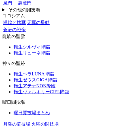
魔門
裏魔門
その他の闘技場
コロシアム
導煌と壊冥
天冥の星動
蒼潜の戦帝
龍族の聖雲
転生シルヴィ降臨
転生リューネ降臨
神々の聖跡
転生ヘラLUNA降臨
転生ゼウスGIGA降臨
転生アテナNON降臨
転生ヴァルキリーCIEL降臨
曜日闘技場
曜日闘技場まとめ
月曜の闘技場
火曜の闘技場