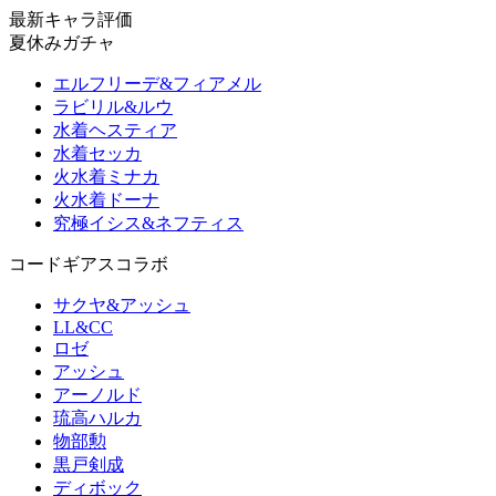
最新キャラ評価
夏休みガチャ
エルフリーデ&フィアメル
ラビリル&ルウ
水着ヘスティア
水着セッカ
火水着ミナカ
火水着ドーナ
究極イシス&ネフティス
コードギアスコラボ
サクヤ&アッシュ
LL&CC
ロゼ
アッシュ
アーノルド
琉高ハルカ
物部勲
黒戸剣成
ディボック