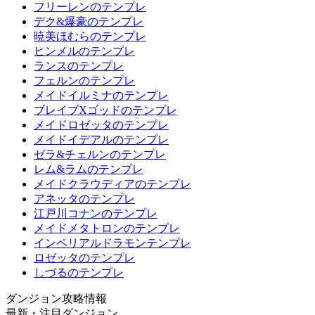
フリーレンのテンプレ
デク&爆豪のテンプレ
暁美ほむらのテンプレ
ヒンメルのテンプレ
ランスのテンプレ
フェルンのテンプレ
メイドイルミナのテンプレ
ブレイブXゴッドのテンプレ
メイドロゼッタのテンプレ
メイドイデアルのテンプレ
ゼラ&チェルンのテンプレ
レム&ラムのテンプレ
メイドクラウディアのテンプレ
アネッタのテンプレ
江戸川コナンのテンプレ
メイドメタトロンのテンプレ
インペリアルドラモンテンプレ
ロゼッタのテンプレ
しづるのテンプレ
ダンジョン攻略情報
最新・注目ダンジョン