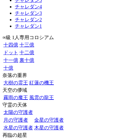
チャレダン5
チャレダン4
チャレダン3
チャレダン2
チャレダン1
∞級 1人専用コロシアム
十四億
十三億
ドット
十二億
十一億
裏十億
十億
奈落の重界
大樹の霊王
紅蓮の機王
天空の儚域
霧雨の魔王
風雲の龍王
守霊の天体
太陽の守護者
月の守護者
金星の守護者
水星の守護者
木星の守護者
再臨の超星