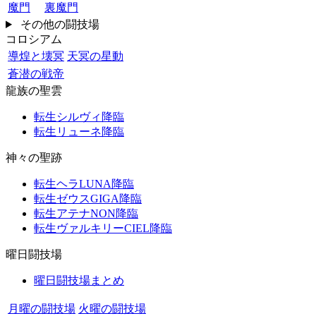
魔門
裏魔門
その他の闘技場
コロシアム
導煌と壊冥
天冥の星動
蒼潜の戦帝
龍族の聖雲
転生シルヴィ降臨
転生リューネ降臨
神々の聖跡
転生ヘラLUNA降臨
転生ゼウスGIGA降臨
転生アテナNON降臨
転生ヴァルキリーCIEL降臨
曜日闘技場
曜日闘技場まとめ
月曜の闘技場
火曜の闘技場