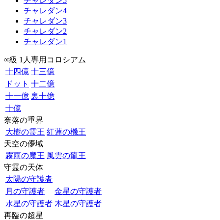
チャレダン5
チャレダン4
チャレダン3
チャレダン2
チャレダン1
∞級 1人専用コロシアム
十四億
十三億
ドット
十二億
十一億
裏十億
十億
奈落の重界
大樹の霊王
紅蓮の機王
天空の儚域
霧雨の魔王
風雲の龍王
守霊の天体
太陽の守護者
月の守護者
金星の守護者
水星の守護者
木星の守護者
再臨の超星