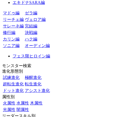
エキドナSARA編
マドゥ編
ゼラ編
リーチェ編
ヴェロア編
サレーネ編
完結編
修行編
決戦編
カリン編
ハク編
ソニア編
オーディン編
フェス限ヒロイン編
モンスター検索
進化形態別
試練進化
極醒進化
超転生進化
転生進化
ドット進化
アシスト進化
属性別
火属性
水属性
木属性
光属性
闇属性
リーダースキル別