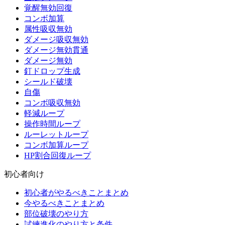
覚醒無効回復
コンボ加算
属性吸収無効
ダメージ吸収無効
ダメージ無効貫通
ダメージ無効
釘ドロップ生成
シールド破壊
自傷
コンボ吸収無効
軽減ループ
操作時間ループ
ルーレットループ
コンボ加算ループ
HP割合回復ループ
初心者向け
初心者がやるべきことまとめ
今やるべきことまとめ
部位破壊のやり方
試練進化のやり方と条件