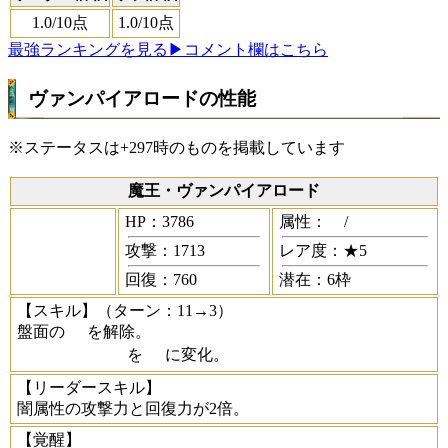
1.0
/10点
1.0
/10点
最強ランキングを見る
▶コメント欄はこちら
ヴァンパイアロードの性能
※ステータスは+297時のものを掲載しています
魔王・ヴァンパイアロード
HP：3786
属性：
/
攻撃：1713
レア度：★5
回復：760
潜在：6枠
【スキル】
（ターン：11→3）
盤面の
を解除。
を
に変化。
【リーダースキル】
闇属性の攻撃力と回復力が2倍。
【覚醒】