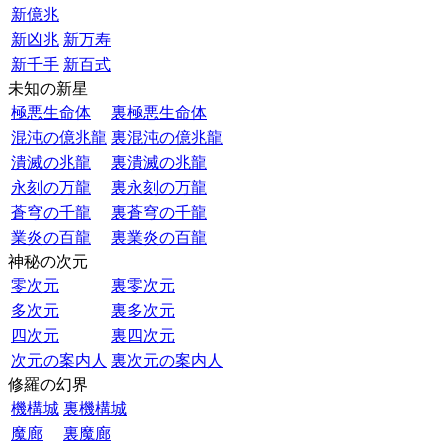
新億兆
新凶兆
新万寿
新千手
新百式
未知の新星
極悪生命体
裏極悪生命体
混沌の億兆龍
裏混沌の億兆龍
潰滅の兆龍
裏潰滅の兆龍
永刻の万龍
裏永刻の万龍
蒼穹の千龍
裏蒼穹の千龍
業炎の百龍
裏業炎の百龍
神秘の次元
零次元
裏零次元
多次元
裏多次元
四次元
裏四次元
次元の案内人
裏次元の案内人
修羅の幻界
機構城
裏機構城
魔廊
裏魔廊