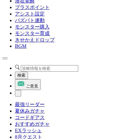
潜在覚醒
プラスポイント
アシスト設定
パズバト連動
モンスター購入
モンスター育成
きせかえドロップ
BGM
検索
ご意見
最強リーダー
夏休みガチャ
コードギアス
おすすめガチャ
EXラッシュ
8月クエスト