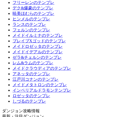
フリーレンのテンプレ
デク&爆豪のテンプレ
暁美ほむらのテンプレ
ヒンメルのテンプレ
ランスのテンプレ
フェルンのテンプレ
メイドイルミナのテンプレ
ブレイブXゴッドのテンプレ
メイドロゼッタのテンプレ
メイドイデアルのテンプレ
ゼラ&チェルンのテンプレ
レム&ラムのテンプレ
メイドクラウディアのテンプレ
アネッタのテンプレ
江戸川コナンのテンプレ
メイドメタトロンのテンプレ
インペリアルドラモンテンプレ
ロゼッタのテンプレ
しづるのテンプレ
ダンジョン攻略情報
最新・注目ダンジョン