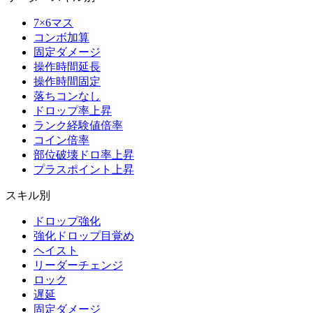
7×6マス
コンボ加算
固定ダメージ
操作時間延長
操作時間固定
落ちコンなし
ドロップ率上昇
ランク経験値倍率
コイン倍率
部位破壊ドロ率上昇
プラスポイント上昇
スキル別
ドロップ強化
強化ドロップ目覚め
ヘイスト
リーダーチェンジ
ロック
遅延
固定ダメージ