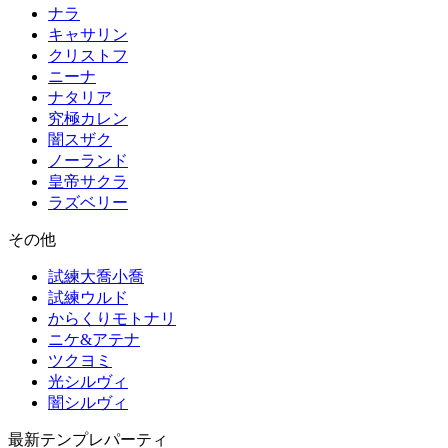
ナラ
キャサリン
クリストフ
ニーナ
ナタリア
究極カレン
闇スザク
ノーランド
皇帝サクラ
ラズベリー
その他
試練大喬小喬
試練ウルド
からくりモトナリ
ニケ&アテナ
ツクヨミ
光シルヴィ
闇シルヴィ
最新テンプレパーティ