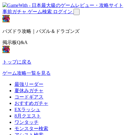
事前ガチャ
ゲーム検索
ログイン
パズドラ攻略｜パズル＆ドラゴンズ
掲示板Q&A
トップに戻る
ゲーム攻略一覧を見る
最強リーダー
夏休みガチャ
コードギアス
おすすめガチャ
EXラッシュ
8月クエスト
ワンタッチ
モンスター検索
アシスト検索