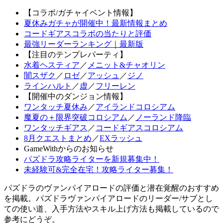
【コラボ/ガチャイベント情報】
夏休みガチャが開催中！最新情報まとめ
コードギアスコラボの当たりと評価
最強リーダーランキング｜最新版
【注目のテンプレパーティ】
水着ヘスティア
／
メニット&チャオリン
闇スザク
／
ロゼ
／
アッシュ
／
ジノ
ラインハルト
／
虚
／
フリーレン
【開催中のダンジョン情報】
ワンタッチ夏休み
／
アイランドコロシアム
魔夏の＋限界突破コロシアム
／
ノーランド降臨
ワンタッチギアス
／
コードギアスコロシアム
8月クエストまとめ
／
EXラッシュ
GameWithからのお知らせ
パズドラ攻略ライターを新規募集中！
未経験可&完全在宅！攻略ライター募集！
パズドラのヴァンパイアロードの評価と潜在覚醒のおすすめ
を掲載。パズドラヴァンパイアロードのリーダー/サブとし
ての使い道、入手方法やスキル上げ方法も掲載しているので
参考にどうぞ。