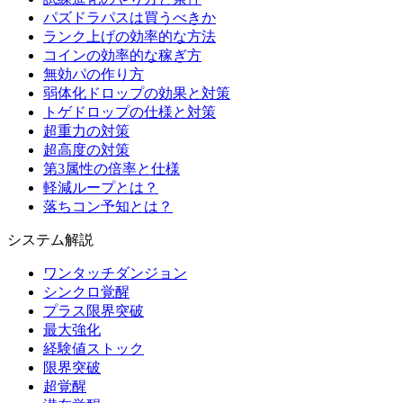
パズドラパスは買うべきか
ランク上げの効率的な方法
コインの効率的な稼ぎ方
無効パの作り方
弱体化ドロップの効果と対策
トゲドロップの仕様と対策
超重力の対策
超高度の対策
第3属性の倍率と仕様
軽減ループとは？
落ちコン予知とは？
システム解説
ワンタッチダンジョン
シンクロ覚醒
プラス限界突破
最大強化
経験値ストック
限界突破
超覚醒