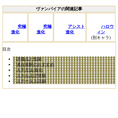
ヴァンパイアの関連記事
究極
究極
アシスト
ハロウ
進化
進化
進化
ィン
(別キャラ)
目次
評価点と性能
潜在覚醒のおすすめ
入手方法/進化
スキル上げ情報
ステータス詳細