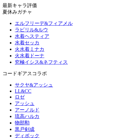
最新キャラ評価
夏休みガチャ
エルフリーデ&フィアメル
ラビリル&ルウ
水着ヘスティア
水着セッカ
火水着ミナカ
火水着ドーナ
究極イシス&ネフティス
コードギアスコラボ
サクヤ&アッシュ
LL&CC
ロゼ
アッシュ
アーノルド
琉高ハルカ
物部勲
黒戸剣成
ディボック