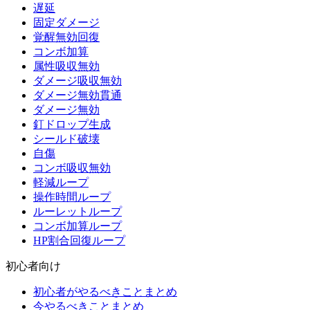
遅延
固定ダメージ
覚醒無効回復
コンボ加算
属性吸収無効
ダメージ吸収無効
ダメージ無効貫通
ダメージ無効
釘ドロップ生成
シールド破壊
自傷
コンボ吸収無効
軽減ループ
操作時間ループ
ルーレットループ
コンボ加算ループ
HP割合回復ループ
初心者向け
初心者がやるべきことまとめ
今やるべきことまとめ