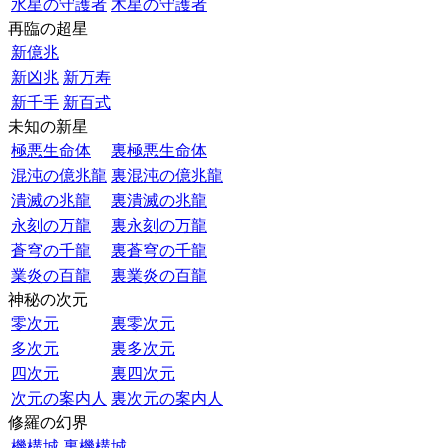
水星の守護者
木星の守護者
再臨の超星
新億兆
新凶兆
新万寿
新千手
新百式
未知の新星
極悪生命体
裏極悪生命体
混沌の億兆龍
裏混沌の億兆龍
潰滅の兆龍
裏潰滅の兆龍
永刻の万龍
裏永刻の万龍
蒼穹の千龍
裏蒼穹の千龍
業炎の百龍
裏業炎の百龍
神秘の次元
零次元
裏零次元
多次元
裏多次元
四次元
裏四次元
次元の案内人
裏次元の案内人
修羅の幻界
機構城
裏機構城