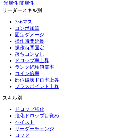
光属性
闇属性
リーダースキル別
7×6マス
コンボ加算
固定ダメージ
操作時間延長
操作時間固定
落ちコンなし
ドロップ率上昇
ランク経験値倍率
コイン倍率
部位破壊ドロ率上昇
プラスポイント上昇
スキル別
ドロップ強化
強化ドロップ目覚め
ヘイスト
リーダーチェンジ
ロック