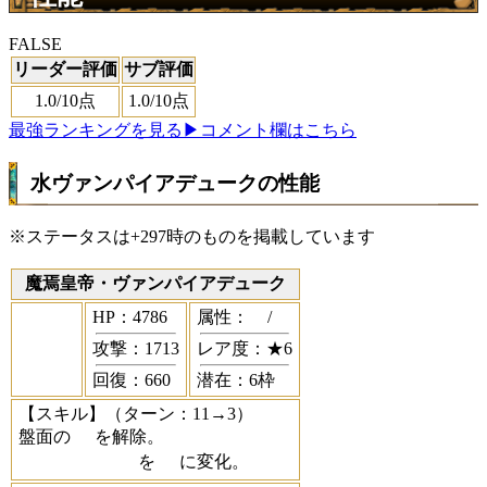
FALSE
リーダー評価
サブ評価
1.0
/10点
1.0
/10点
最強ランキングを見る
▶コメント欄はこちら
水ヴァンパイアデュークの性能
※ステータスは+297時のものを掲載しています
魔焉皇帝・ヴァンパイアデューク
HP：4786
属性：
/
攻撃：1713
レア度：★6
回復：660
潜在：6枠
【スキル】
（ターン：11→3）
盤面の
を解除。
を
に変化。