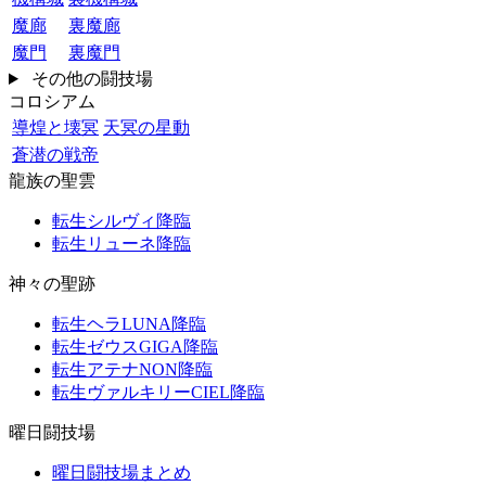
魔廊
裏魔廊
魔門
裏魔門
その他の闘技場
コロシアム
導煌と壊冥
天冥の星動
蒼潜の戦帝
龍族の聖雲
転生シルヴィ降臨
転生リューネ降臨
神々の聖跡
転生ヘラLUNA降臨
転生ゼウスGIGA降臨
転生アテナNON降臨
転生ヴァルキリーCIEL降臨
曜日闘技場
曜日闘技場まとめ