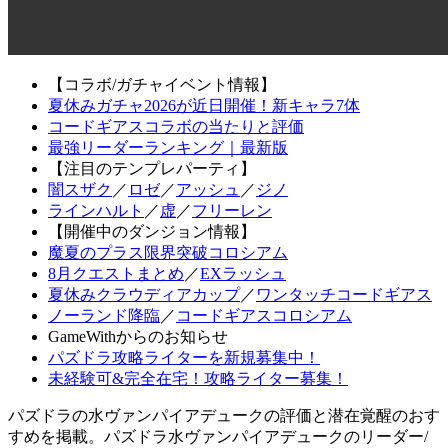
【コラボ/ガチャイベント情報】
夏休みガチャ2026が近日開催！新キャラ7体
コードギアスコラボの当たりと評価
最強リーダーランキング｜最新版
【注目のテンプレパーティ】
闇スザク
／
ロゼ
／
アッシュ
／
ジノ
ラインハルト
／
虚
／
フリーレン
【開催中のダンジョン情報】
魔夏のプラス限界突破コロシアム
8月クエストまとめ
／
EXラッシュ
夏休みクラウディアカップ
／
ワンタッチコードギアス
ノーランド降臨
／
コードギアスコロシアム
GameWithからのお知らせ
パズドラ攻略ライターを新規募集中！
未経験可&完全在宅！攻略ライター募集！
パズドラの水ヴァンパイアデュークの評価と潜在覚醒のおす
すめを掲載。パズドラ水ヴァンパイアデュークのリーダー/