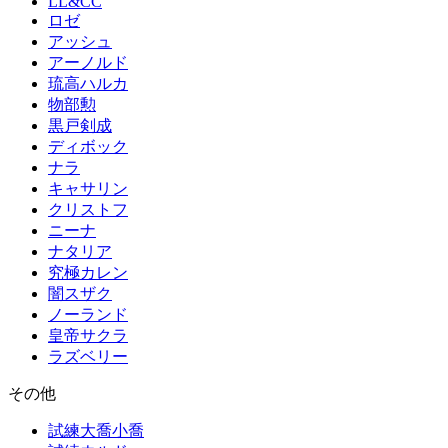
LL&CC
ロゼ
アッシュ
アーノルド
琉高ハルカ
物部勲
黒戸剣成
ディボック
ナラ
キャサリン
クリストフ
ニーナ
ナタリア
究極カレン
闇スザク
ノーランド
皇帝サクラ
ラズベリー
その他
試練大喬小喬