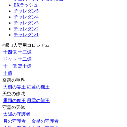
EXラッシュ
チャレダン5
チャレダン4
チャレダン3
チャレダン2
チャレダン1
∞級 1人専用コロシアム
十四億
十三億
ドット
十二億
十一億
裏十億
十億
奈落の重界
大樹の霊王
紅蓮の機王
天空の儚域
霧雨の魔王
風雲の龍王
守霊の天体
太陽の守護者
月の守護者
金星の守護者