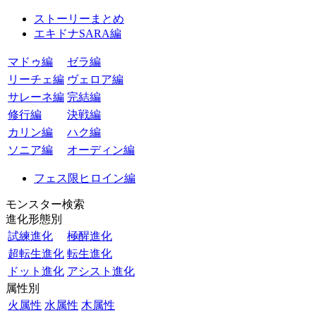
ストーリーまとめ
エキドナSARA編
マドゥ編
ゼラ編
リーチェ編
ヴェロア編
サレーネ編
完結編
修行編
決戦編
カリン編
ハク編
ソニア編
オーディン編
フェス限ヒロイン編
モンスター検索
進化形態別
試練進化
極醒進化
超転生進化
転生進化
ドット進化
アシスト進化
属性別
火属性
水属性
木属性