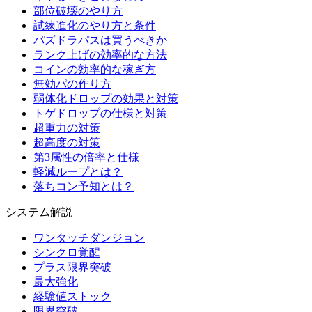
部位破壊のやり方
試練進化のやり方と条件
パズドラパスは買うべきか
ランク上げの効率的な方法
コインの効率的な稼ぎ方
無効パの作り方
弱体化ドロップの効果と対策
トゲドロップの仕様と対策
超重力の対策
超高度の対策
第3属性の倍率と仕様
軽減ループとは？
落ちコン予知とは？
システム解説
ワンタッチダンジョン
シンクロ覚醒
プラス限界突破
最大強化
経験値ストック
限界突破